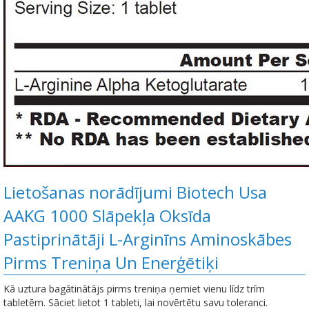
Lietošanas norādījumi Biotech Usa
AAKG 1000 Slāpekļa Oksīda
Pastiprinātāji L-Arginīns Aminoskābes
Pirms Treniņa Un Еnerģētiķi
Kā uztura bagātinātājs pirms treniņa ņemiet vienu līdz trīm
tabletēm. Sāciet lietot 1 tableti, lai novērtētu savu toleranci.