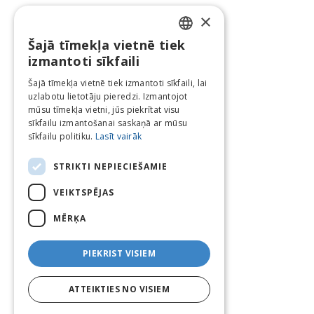
×
Šajā tīmekļa vietnē tiek
LATVIAN
izmantoti sīkfaili
ENGLISH
Šajā tīmekļa vietnē tiek izmantoti sīkfaili, lai
uzlabotu lietotāju pieredzi. Izmantojot
LITHUANIAN
mūsu tīmekļa vietni, jūs piekrītat visu
ESTONIAN
sīkfailu izmantošanai saskaņā ar mūsu
sīkfailu politiku.
Lasīt vairāk
RUSSIAN
STRIKTI NEPIECIEŠAMIE
VEIKTSPĒJAS
MĒRĶA
PIEKRIST VISIEM
ATTEIKTIES NO VISIEM