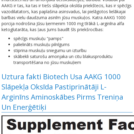
AAKG ir tas, ka tas ir tiešs slāpekļa oksīda priekštecis, kas ir spēcīgs
vazodilatators, kas paplašina asinsvadus, lai pielāgotos lielākajai
barības vielu daudzuma asinīm jūsu muskuļos. Katra AAKG 1000
porcija nodrošina Jūsu ķermenim 1000 mg tīrākā L-arginīna alfa
ketoglutarāta, kas ļaus Jums baudīt šīs priekšrocības:
spēcīgs muskuļu "pamps"
palielināts muskuļu pilnīgums
stiprina muskuļu sniegumu un izturību
skābekli saturošu amonjaka un citu blakusproduktu
transportēšana no jūsu muskuļiem
Uztura fakti Biotech Usa AAKG 1000
Slāpekļa Oksīda Pastiprinātāji L-
Arginīns Aminoskābes Pirms Treniņa
Un Еnerģētiķi