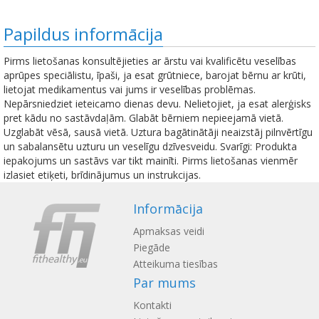
Papildus informācija
Pirms lietošanas konsultējieties ar ārstu vai kvalificētu veselības
aprūpes speciālistu, īpaši, ja esat grūtniece, barojat bērnu ar krūti,
lietojat medikamentus vai jums ir veselības problēmas.
Nepārsniedziet ieteicamo dienas devu. Nelietojiet, ja esat alerģisks
pret kādu no sastāvdaļām. Glabāt bērniem nepieejamā vietā.
Uzglabāt vēsā, sausā vietā. Uztura bagātinātāji neaizstāj pilnvērtīgu
un sabalansētu uzturu un veselīgu dzīvesveidu. Svarīgi: Produkta
iepakojums un sastāvs var tikt mainīti. Pirms lietošanas vienmēr
izlasiet etiķeti, brīdinājumus un instrukcijas.
Informācija
Apmaksas veidi
Piegāde
Atteikuma tiesības
Par mums
Kontakti