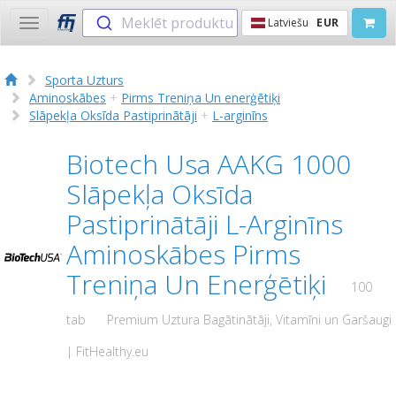
Meklēt produktu
Latviešu
EUR
Toggle
navigation
Sporta Uzturs
Aminoskābes
+
Pirms Treniņa Un еnerģētiķi
Slāpekļa Oksīda Pastiprinātāji
+
L-arginīns
Biotech Usa AAKG 1000
Slāpekļa Oksīda
Pastiprinātāji L-Arginīns
Aminoskābes Pirms
Treniņa Un Еnerģētiķi
100
tab
Premium Uztura Bagātinātāji, Vitamīni un Garšaugi
| FitHealthy.eu