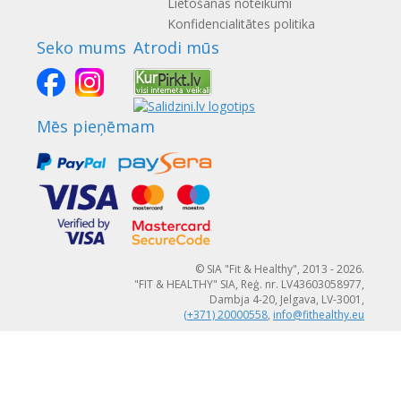
Lietošanas noteikumi
Konfidencialitātes politika
Seko mums
Atrodi mūs
Mēs pieņēmam
© SIA "Fit & Healthy", 2013 - 2026.
"FIT & HEALTHY" SIA, Reģ. nr. LV43603058977,
Dambja 4-20, Jelgava, LV-3001,
(+371) 20000558
,
info@fithealthy.eu