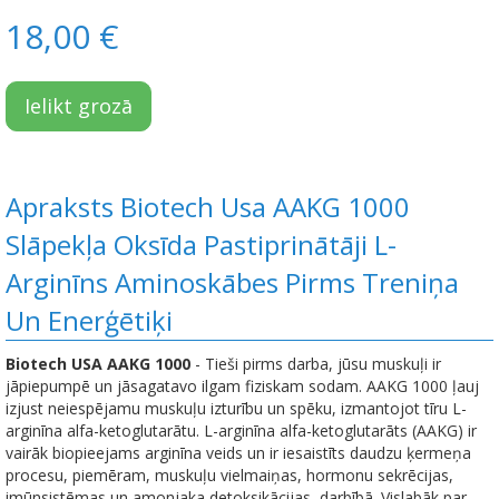
18,00 €
Ielikt grozā
Apraksts Biotech Usa AAKG 1000
Slāpekļa Oksīda Pastiprinātāji L-
Arginīns Aminoskābes Pirms Treniņa
Un Еnerģētiķi
Biotech USA AAKG 1000
- Tieši pirms darba, jūsu muskuļi ir
jāpiepumpē un jāsagatavo ilgam fiziskam sodam. AAKG 1000 ļauj
izjust neiespējamu muskuļu izturību un spēku, izmantojot tīru L-
arginīna alfa-ketoglutarātu. L-arginīna alfa-ketoglutarāts (AAKG) ir
vairāk biopieejams arginīna veids un ir iesaistīts daudzu ķermeņa
procesu, piemēram, muskuļu vielmaiņas, hormonu sekrēcijas,
imūnsistēmas un amonjaka detoksikācijas, darbībā. Vislabāk par