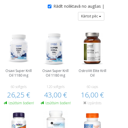
Rādīt noliktavā no augšas |
Kārtot pēc
Osavi Super Krill
Osavi Super Krill
OstroVit Elite Krill
Oil 1180 mg
Oil 1180 mg
Oil
60 softgels
120 softgels
60 caps
26,25 €
43,00 €
16,00 €
Izsūtīsim šodien!
Izsūtīsim šodien!
Izpārdots