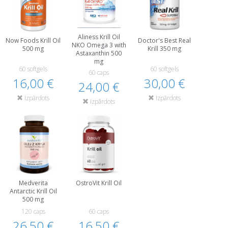
Aliness Krill Oil
Now Foods Krill Oil
Doctor's Best Real
NKO Omega 3 with
500 mg
Krill 350 mg
Astaxanthin 500
mg
60 softgels
60 softgels
60 caps
16,00 €
30,00 €
24,00 €
Izpārdots
Izpārdots
Izpārdots
Medverita
OstroVit Krill Oil
Antarctic Krill Oil
500 mg
120 caps
60 caps
26,50 €
16,50 €