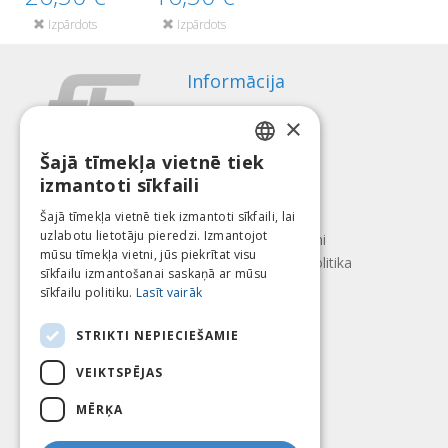
Izpārdots
Izpārdots
Informācija
Apmaksas veidi
×
Piegāde
Atteikuma tiesības
Šajā tīmekļa vietnē tiek
LATVIAN
izmantoti sīkfaili
Par mums
ENGLISH
Kontakti
Šajā tīmekļa vietnē tiek izmantoti sīkfaili, lai
uzlabotu lietotāju pieredzi. Izmantojot
LITHUANIAN
Lietošanas noteikumi
mūsu tīmekļa vietni, jūs piekrītat visu
Konfidencialitātes politika
ESTONIAN
sīkfailu izmantošanai saskaņā ar mūsu
Seko mums
Atrodi mūs
sīkfailu politiku.
Lasīt vairāk
RUSSIAN
STRIKTI NEPIECIEŠAMIE
VEIKTSPĒJAS
Mēs pieņēmam
MĒRĶA