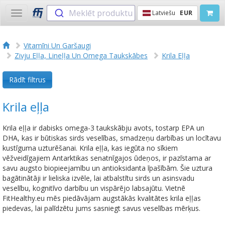
Meklēt produktu
Latviešu
EUR
Toggle
navigation
Vitamīni Un Garšaugi
Zivju Eļļa, Lineļļa Un Omega Taukskābes
Krila Eļļa
Rādīt filtrus
Krila eļļa
Krila eļļa ir dabisks omega-3 taukskābju avots, tostarp EPA un
DHA, kas ir būtiskas sirds veselības, smadzeņu darbības un locītavu
kustīguma uzturēšanai. Krila eļļa, kas iegūta no sīkiem
vēžveidīgajiem Antarktikas senatnīgajos ūdeņos, ir pazīstama ar
savu augsto biopieejamību un antioksidanta īpašībām. Šie uztura
bagātinātāji ir lieliska izvēle, lai atbalstītu sirds un asinsvadu
veselību, kognitīvo darbību un vispārējo labsajūtu. Vietnē
FitHealthy.eu mēs piedāvājam augstākās kvalitātes krila eļļas
piedevas, lai palīdzētu jums sasniegt savus veselības mērķus.