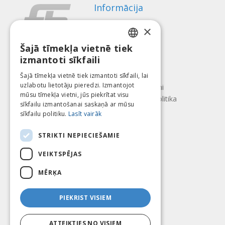
Informācija
Apmaksas veidi
×
Piegāde
Atteikuma tiesības
Šajā tīmekļa vietnē tiek
LATVIAN
izmantoti sīkfaili
Par mums
ENGLISH
Kontakti
Šajā tīmekļa vietnē tiek izmantoti sīkfaili, lai
uzlabotu lietotāju pieredzi. Izmantojot
LITHUANIAN
Lietošanas noteikumi
mūsu tīmekļa vietni, jūs piekrītat visu
Konfidencialitātes politika
ESTONIAN
sīkfailu izmantošanai saskaņā ar mūsu
Seko mums
Atrodi mūs
sīkfailu politiku.
Lasīt vairāk
RUSSIAN
STRIKTI NEPIECIEŠAMIE
VEIKTSPĒJAS
Mēs pieņēmam
MĒRĶA
PIEKRIST VISIEM
ATTEIKTIES NO VISIEM