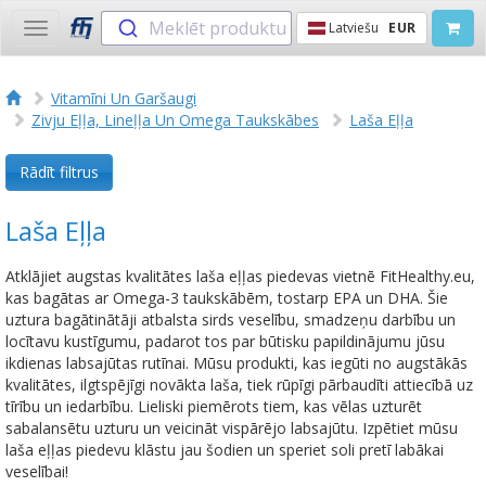
Meklēt produktu
Latviešu
EUR
Toggle
navigation
Vitamīni Un Garšaugi
Zivju Eļļa, Lineļļa Un Omega Taukskābes
Laša Eļļa
Rādīt filtrus
Laša Eļļa
Atklājiet augstas kvalitātes laša eļļas piedevas vietnē FitHealthy.eu,
kas bagātas ar Omega-3 taukskābēm, tostarp EPA un DHA. Šie
uztura bagātinātāji atbalsta sirds veselību, smadzeņu darbību un
locītavu kustīgumu, padarot tos par būtisku papildinājumu jūsu
ikdienas labsajūtas rutīnai. Mūsu produkti, kas iegūti no augstākās
kvalitātes, ilgtspējīgi novākta laša, tiek rūpīgi pārbaudīti attiecībā uz
tīrību un iedarbību. Lieliski piemērots tiem, kas vēlas uzturēt
sabalansētu uzturu un veicināt vispārējo labsajūtu. Izpētiet mūsu
laša eļļas piedevu klāstu jau šodien un speriet soli pretī labākai
veselībai!