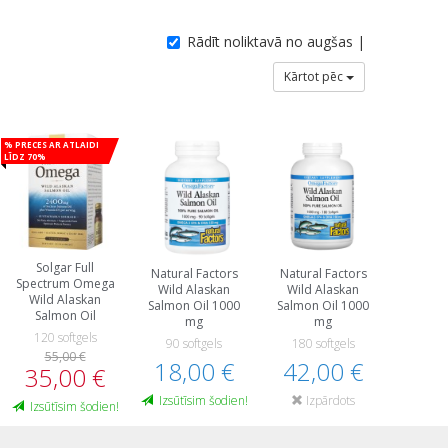
Rādīt noliktavā no augšas |
Kārtot pēc
% Preces ar atlaidi
līdz 70%
Solgar Full
Natural Factors
Natural Factors
Spectrum Omega
Wild Alaskan
Wild Alaskan
Wild Alaskan
Salmon Oil 1000
Salmon Oil 1000
Salmon Oil
mg
mg
120 softgels
90 softgels
180 softgels
55,00 €
18,00 €
42,00 €
35,00 €
Izsūtīsim šodien!
Izpārdots
Izsūtīsim šodien!