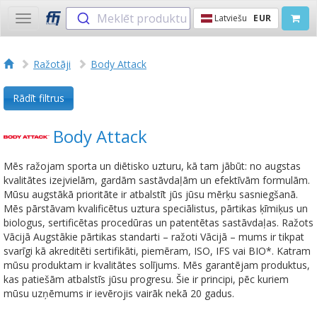
Meklēt produktu
Latviešu
EUR
Toggle
navigation
Ražotāji
Body Attack
Rādīt filtrus
Body Attack
Mēs ražojam sporta un diētisko uzturu, kā tam jābūt: no augstas
kvalitātes izejvielām, gardām sastāvdaļām un efektīvām formulām.
Mūsu augstākā prioritāte ir atbalstīt jūs jūsu mērķu sasniegšanā.
Mēs pārstāvam kvalificētus uztura speciālistus, pārtikas ķīmiķus un
biologus, sertificētas procedūras un patentētas sastāvdaļas. Ražots
Vācijā Augstākie pārtikas standarti – ražoti Vācijā – mums ir tikpat
svarīgi kā akreditēti sertifikāti, piemēram, ISO, IFS vai BIO*. Katram
mūsu produktam ir kvalitātes solījums. Mēs garantējam produktus,
kas patiešām atbalstīs jūsu progresu. Šie ir principi, pēc kuriem
mūsu uzņēmums ir ievērojis vairāk nekā 20 gadus.