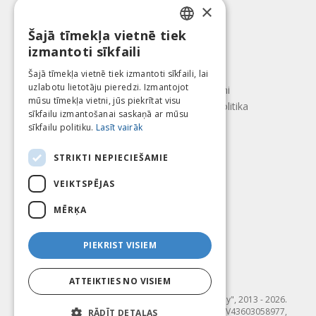
Apmaksas veidi
×
Piegāde
Atteikuma tiesības
Šajā tīmekļa vietnē tiek
LATVIAN
izmantoti sīkfaili
Par mums
ENGLISH
Kontakti
Šajā tīmekļa vietnē tiek izmantoti sīkfaili, lai
uzlabotu lietotāju pieredzi. Izmantojot
LITHUANIAN
Lietošanas noteikumi
mūsu tīmekļa vietni, jūs piekrītat visu
Konfidencialitātes politika
ESTONIAN
sīkfailu izmantošanai saskaņā ar mūsu
Seko mums
Atrodi mūs
sīkfailu politiku.
Lasīt vairāk
RUSSIAN
STRIKTI NEPIECIEŠAMIE
VEIKTSPĒJAS
Mēs pieņēmam
MĒRĶA
PIEKRIST VISIEM
ATTEIKTIES NO VISIEM
© SIA "Fit & Healthy", 2013 - 2026.
"FIT & HEALTHY" SIA, Reģ. nr. LV43603058977,
RĀDĪT DETAĻAS