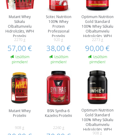
Mutant Whey
Scitec Nutrition
Optimum Nutrition
Sūkalu
100% Whey
Gold Standard
Olbaltumvielu
Protein
100% Whey Sūkalu
Hidrolizāts, WPH
Professional
Olbaltumvielu
Proteīni
Proteīni
Hidrolizāts, WPH
2270 g
920 g
2273 g
Proteīni
57,00 €
38,00 €
90,00 €
Izsūtīsim
Izsūtīsim
Izsūtīsim
pirmdien!
pirmdien!
pirmdien!
Optimum Nutrition
Mutant Whey
BSN Syntha-6
Gold Standard
Proteīni
Kazeīns Proteīni
100% Whey Sūkalu
Olbaltumvielu
908 g
2260 g
Hidrolizāts, WPH
908 g
Proteīni