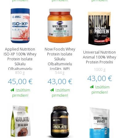
Applied Nutrition
Now Foods Whey
Universal Nutrition
ISO-XP 100% Whey
Protein Isolate
Animal 100% Whey
Protein Isolate
Sūkalu
Protein Proteīni
Sūkalu
Olbaltumvielu
Olbaltumvielu
Izolāts, WPI
1000 g
850 g
544 g
Izolāts, WPI
Proteīni
43,00 €
45,00 €
Proteīni
43,00 €
Izsūtīsim
Izsūtīsim
Izsūtīsim
pirmdien!
pirmdien!
pirmdien!