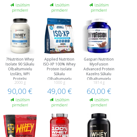
Izsūtīsim
Izsūtīsim
Izsūtīsim
pirmdien!
pirmdien!
pirmdien!
7Nutrition Whey
Applied Nutrition
Gaspari Nutrition
Isolate 90 Sūkalu
ISO-XP 100% Whey
MyoFusion
Olbaltumvielu
Protein Isolate
Advanced Protein
Izolāts, WPI
Sūkalu
Kazeīns Sūkalu
Proteīni
Olbaltumvielu
Olbaltumvielu
2000 g
1000 g
1814 g
Izolāts, WPI
Hidrolizāts, WPH
90,00 €
49,00 €
Proteīni
60,00 €
Proteīni
Izsūtīsim
Izsūtīsim
Izsūtīsim
pirmdien!
pirmdien!
pirmdien!