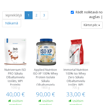
Rādīt noliktavā no
Iepriekšējā
1
2
3
augšas |
Nākamā
Kārtot pēc
Nutriversum ISO
Applied Nutrition
Immortal Nutrition
PRO Sūkalu
ISO-XP 100% Whey
100% Iso Whey
Olbaltumvielu
Protein Isolate
Zero Sūkalu
Izolāts, WPI
Sūkalu
Olbaltumvielu
Proteīni
Olbaltumvielu
Izolāts, WPI
1000 g
1800 g
700 g
Izolāts, WPI
Proteīni
40,00 €
90,00 €
Proteīni
33,00 €
Izsūtīsim
Izsūtīsim
Izsūtīsim
pirmdien!
pirmdien!
pirmdien!