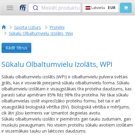
Meklēt produktu
Latviešu
EUR
Toggle
navigation
Sporta Uzturs
Proteīni
Sūkalu Olbaltumvielu Izolāts, Wpi
Rādīt filtrus
Sūkalu Olbaltumvielu Izolāts, WPI
Sūkalu olbaltumvielu izolāts (WPI) ir olbaltumvielu pulvera svētais
grāls, kas ir visvairāk pieejamā sūkalu olbaltumvielu forma. Sūkalu
olbaltumvielu izolātam ir visaugstākais tīra proteīna daudzums, kas
parasti satur apmēram 85% līdz 98% tīra proteīna. Ne tikai sūkalu
olbaltumvielas izolē visprecīzāko proteīnu formu, bet tai ir arī
visaugstākā bioloģiskā vērtība (BV). Bioloģiskā vērtība ir mērījums,
cik ātri jūsu ķermenis var izmantot degvielas avotu.
Sūkalu olbaltumvielu izolāts ir piemērots gan tauku zudumam, gan
muskuļu pieaugumam. No visiem proteīnu sūkalu avotiem izolātam
ir viszemākais tauku un laktozes daudzums.