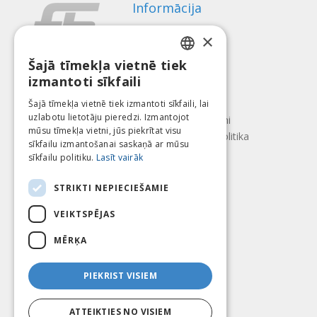
Informācija
Apmaksas veidi
×
Piegāde
Atteikuma tiesības
Šajā tīmekļa vietnē tiek
LATVIAN
izmantoti sīkfaili
Par mums
ENGLISH
Kontakti
Šajā tīmekļa vietnē tiek izmantoti sīkfaili, lai
uzlabotu lietotāju pieredzi. Izmantojot
LITHUANIAN
Lietošanas noteikumi
mūsu tīmekļa vietni, jūs piekrītat visu
Konfidencialitātes politika
ESTONIAN
sīkfailu izmantošanai saskaņā ar mūsu
Seko mums
Atrodi mūs
sīkfailu politiku.
Lasīt vairāk
RUSSIAN
STRIKTI NEPIECIEŠAMIE
VEIKTSPĒJAS
Mēs pieņēmam
MĒRĶA
PIEKRIST VISIEM
ATTEIKTIES NO VISIEM