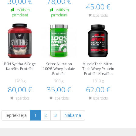
30,00 €
78,00 €
45,00 €
Izsūtīsim
Izsūtīsim
pirmdien!
pirmdien!
Izpārdots
BSN Syntha-6 Edge
Scitec Nutrition
MuscleTech Nitro-
Kazeīns Proteīni
100% Whey Isolate
Tech Whey Protein
Proteīni
Proteīni Kreatīns
1780 g
700 g
1810 g
80,00 €
35,00 €
62,00 €
Izpārdots
Izpārdots
Izpārdots
Iepriekšējā
1
2
3
Nākamā