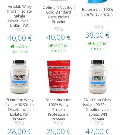
Hiro.lab Whey
Optimum Nutrition
Biotech Usa 100%
Protein Isolate
Gold Standard
Pure Whey Proteīni
Sūkalu
100% Isolate
Olbaltumvielu
Proteīni
Izolāts, WPI
1000 g
930 g
700 g
Proteīni
38,00 €
40,00 €
40,00 €
Izsūtīsim
Izsūtīsim
Izsūtīsim
pirmdien!
pirmdien!
pirmdien!
7Nutrition Whey
Scitec Nutrition
7Nutrition Whey
Isolate 90 Sūkalu
100% Whey
Isolate 90 Sūkalu
Olbaltumvielu
Protein
Olbaltumvielu
Izolāts, WPI
Professional
Izolāts, WPI
Proteīni
Proteīni
Proteīni
500 g
500 g
1000 g
28,00 €
25,00 €
47,00 €