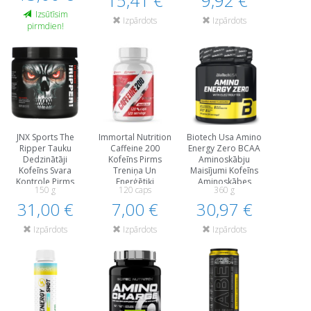
15,41 €
9,92 €
Izsūtīsim
Izpārdots
Izpārdots
pirmdien!
JNX Sports The
Immortal Nutrition
Biotech Usa Amino
Ripper Tauku
Caffeine 200
Energy Zero BCAA
Dedzinātāji
Kofeīns Pirms
Aminoskābju
Kofeīns Svara
Treniņa Un
Maisījumi Kofeīns
Kontrole Pirms
Еnerģētiķi
Aminoskābes
150 g
120 caps
360 g
Treniņa Un
Treniņa Laikā
31,00 €
Еnerģētiķi
7,00 €
30,97 €
Izpārdots
Izpārdots
Izpārdots