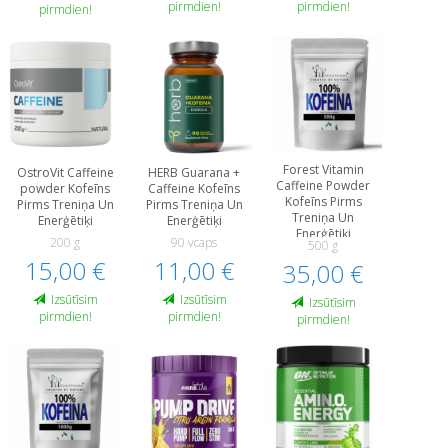
pirmdien!
pirmdien!
pirmdien!
Forest Vitamin
OstroVit Caffeine
HERB Guarana +
Caffeine Powder
powder Kofeīns
Caffeine Kofeīns
Kofeīns Pirms
Pirms Treniņa Un
Pirms Treniņa Un
Treniņa Un
Еnerģētiķi
Еnerģētiķi
Еnerģētiķi
200 g
90 vcaps
500 g
15,00 €
11,00 €
35,00 €
Izsūtīsim
Izsūtīsim
Izsūtīsim
pirmdien!
pirmdien!
pirmdien!