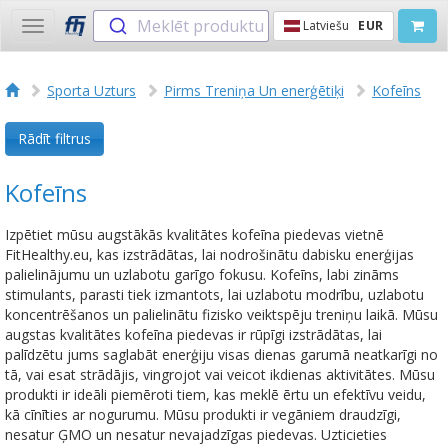
Meklēt produktu
Latviešu
EUR
Toggle
navigation
Sporta Uzturs
Pirms Treniņa Un еnerģētiķi
Kofeīns
Rādīt filtrus
Kofeīns
Izpētiet mūsu augstākās kvalitātes kofeīna piedevas vietnē
FitHealthy.eu, kas izstrādātas, lai nodrošinātu dabisku enerģijas
palielinājumu un uzlabotu garīgo fokusu. Kofeīns, labi zināms
stimulants, parasti tiek izmantots, lai uzlabotu modrību, uzlabotu
koncentrēšanos un palielinātu fizisko veiktspēju treniņu laikā. Mūsu
augstas kvalitātes kofeīna piedevas ir rūpīgi izstrādātas, lai
palīdzētu jums saglabāt enerģiju visas dienas garumā neatkarīgi no
tā, vai esat strādājis, vingrojot vai veicot ikdienas aktivitātes. Mūsu
produkti ir ideāli piemēroti tiem, kas meklē ērtu un efektīvu veidu,
kā cīnīties ar nogurumu. Mūsu produkti ir vegāniem draudzīgi,
nesatur ĢMO un nesatur nevajadzīgas piedevas. Uzticieties