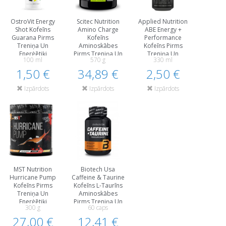
OstroVit Energy
Scitec Nutrition
Applied Nutrition
Shot Kofeīns
Amino Charge
ABE Energy +
Guarana Pirms
Kofeīns
Performance
Treniņa Un
Aminoskābes
Kofeīns Pirms
Еnerģētiķi
Pirms Treniņa Un
Treniņa Un
100 ml
570 g
330 ml
Еnerģētiķi
Еnerģētiķi
1,50 €
34,89 €
2,50 €
Izpārdots
Izpārdots
Izpārdots
MST Nutrition
Biotech Usa
Hurricane Pump
Caffeine & Taurine
Kofeīns Pirms
Kofeīns L-Taurīns
Treniņa Un
Aminoskābes
Еnerģētiķi
Pirms Treniņa Un
300 g
60 caps
Еnerģētiķi
27,00 €
12,41 €