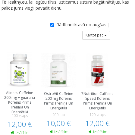
FitHealthy.eu, lai iegūtu tīrus, uzticamus uztura bagātinātājus, kas
palīdz jums viegli pavadīt dienu.
Rādīt noliktavā no augšas |
Kārtot pēc
Aliness Caffeine
OstroVit Caffeine
7Nutrition Caffeine
200 mg + guarana
200 mg Kofeīns
Speed Kofeīns
Kofeīns Pirms
Pirms Treniņa Un
Pirms Treniņa Un
Treniņa Un
Еnerģētiķi
Еnerģētiķi
Еnerģētiķi
200 tab
120 vcaps
100 vcaps
10,00 €
12,00 €
12,00 €
Izsūtīsim
Izsūtīsim
Izsūtīsim