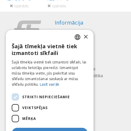
Izpārdots
Izpārdots
Informācija
Apmaksas veidi
×
Piegāde
Atteikuma tiesības
Šajā tīmekļa vietnē tiek
LATVIAN
izmantoti sīkfaili
Par mums
ENGLISH
Kontakti
Šajā tīmekļa vietnē tiek izmantoti sīkfaili, lai
uzlabotu lietotāju pieredzi. Izmantojot
LITHUANIAN
Lietošanas noteikumi
mūsu tīmekļa vietni, jūs piekrītat visu
Konfidencialitātes politika
ESTONIAN
sīkfailu izmantošanai saskaņā ar mūsu
Seko mums
Atrodi mūs
sīkfailu politiku.
Lasīt vairāk
RUSSIAN
STRIKTI NEPIECIEŠAMIE
VEIKTSPĒJAS
Mēs pieņēmam
MĒRĶA