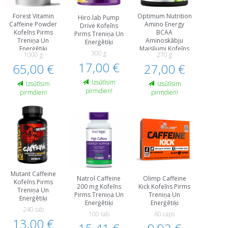
Forest Vitamin
Optimum Nutrition
Hiro.lab Pump
Caffeine Powder
Amino Energy
Drive Kofeīns
Kofeīns Pirms
BCAA
Pirms Treniņa Un
Treniņa Un
Aminoskābju
Еnerģētiķi
Еnerģētiķi
Maisījumi Kofeīns
300 g
1000 g
270 g
Aminoskābes
17,00 €
65,00 €
27,00 €
Treniņa Laikā
Izsūtīsim
Izsūtīsim
Izsūtīsim
pirmdien!
pirmdien!
pirmdien!
Mutant Caffeine
Natrol Caffeine
Olimp Caffeine
Kofeīns Pirms
200 mg Kofeīns
Kick Kofeīns Pirms
Treniņa Un
Pirms Treniņa Un
Treniņa Un
Еnerģētiķi
Еnerģētiķi
Еnerģētiķi
240 tab
100 tab
60 caps
13,00 €