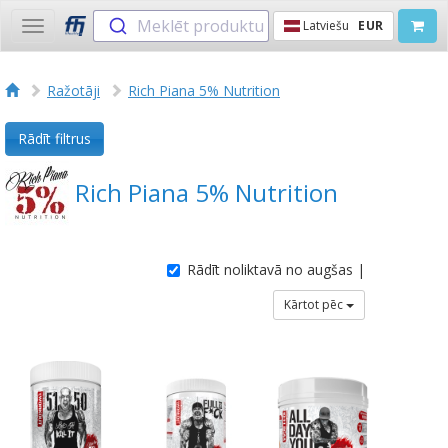
Meklēt produktu
Latviešu
EUR
Toggle
navigation
Ražotāji
Rich Piana 5% Nutrition
Rādīt filtrus
Rich Piana 5% Nutrition
Rādīt noliktavā no augšas |
Kārtot pēc