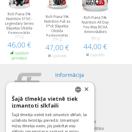
Rich Piana 5%
Rich Piana 5%
Rich Piana 5%
Nutrition 5150 -
Nutrition Full as
Nutrition All Day
Legendary Series
F*ck Slāpekļa
You May BCAA
Slāpekļa Oksīda
Oksīda
Aminoskābes
Pastiprinātāji
Pastiprinātāji
372 g
Pirms Treniņa Un
450 g
350 g
Pirms Treniņa Un
46,00 €
Еnerģētiķi
44,00 €
47,00 €
Еnerģētiķi
Izsūtīsim
Izpārdots
Izpārdots
pirmdien!
Informācija
Apmaksas veidi
×
Piegāde
Atteikuma tiesības
Šajā tīmekļa vietnē tiek
LATVIAN
izmantoti sīkfaili
Par mums
ENGLISH
Kontakti
Šajā tīmekļa vietnē tiek izmantoti sīkfaili, lai
uzlabotu lietotāju pieredzi. Izmantojot
LITHUANIAN
Lietošanas noteikumi
mūsu tīmekļa vietni, jūs piekrītat visu
Konfidencialitātes politika
ESTONIAN
sīkfailu izmantošanai saskaņā ar mūsu