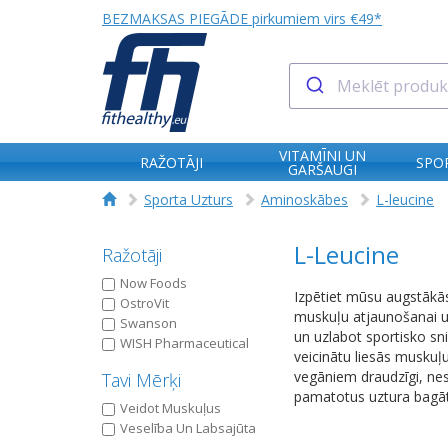
BEZMAKSAS PIEGĀDE pirkumiem virs €49*
VITAMĪNI UN
RAŽOTĀJI
SPO
GARŠAUGI
Sporta Uzturs
Aminoskābes
L-leucine
L-Leucine
Ražotāji
Now Foods
Izpētiet mūsu augstākās
OstroVit
muskuļu atjaunošanai un
Swanson
un uzlabot sportisko sni
WISH Pharmaceutical
veicinātu liesās muskuļu
vegāniem draudzīgi, nes
Tavi Mērķi
pamatotus uztura bagāti
Veidot Muskuļus
Veselība Un Labsajūta