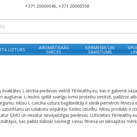
+371 20000046
,
+371 20000558
AROMĀTISKĀS
ĶERMENIS UN
SPO
RTA UZTURS
SVECES
SKAISTUMS
UN
 kvalitātes L-leicīna piedevas vietnē FitHealthy.eu, kas ir galvenā sa
 augšanai. L-leicīns spēlē svarīgu lomu proteīnu sintēzē, palīdzot 
egumu. Mūsu L-Leicīna uztura bagātinātāji ir ideāli piemēroti fitnesa en
 uzturēšanu un uzlabotu vispārējo fizisko izturību. Mūsu produkti ir izs
atur ĢMO un nesatur nevajadzīgas piedevas. Uzticieties FitHealthy.eu, 
nātājus, kas palīdz dabiski sasniegt savus fitnesa un labsajūtas mērķ