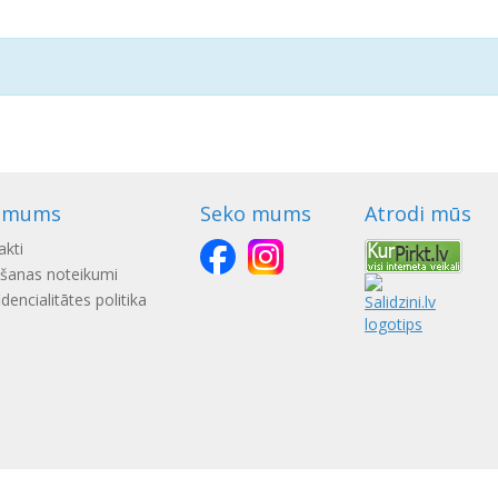
 mums
Seko mums
Atrodi mūs
akti
ošanas noteikumi
dencialitātes politika