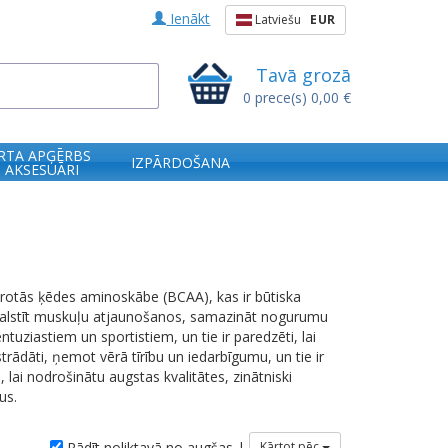
Ienākt
Latviešu
EUR
Tavā grozā
0
prece(s)
0,00 €
RTA APĢĒRBS
IZPĀRDOŠANA
 AKSESUĀRI
zarotās ķēdes aminoskābe (BCAA), kas ir būtiska
atbalstīt muskuļu atjaunošanos, samazināt nogurumu
tuziastiem un sportistiem, un tie ir paredzēti, lai
trādāti, ņemot vērā tīrību un iedarbīgumu, un tie ir
lai nodrošinātu augstas kvalitātes, zinātniski
us.
Rādīt noliktavā no augšas |
Kārtot pēc