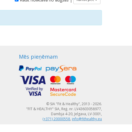
Mēs pieņēmam
© SIA "Fit & Healthy", 2013 - 2026.
"FIT & HEALTHY" SIA, Reģ. nr. LV43603058977,
Dambja 4-20, Jelgava, LV-3001,
(+371) 20000558
,
info@fithealthy.eu