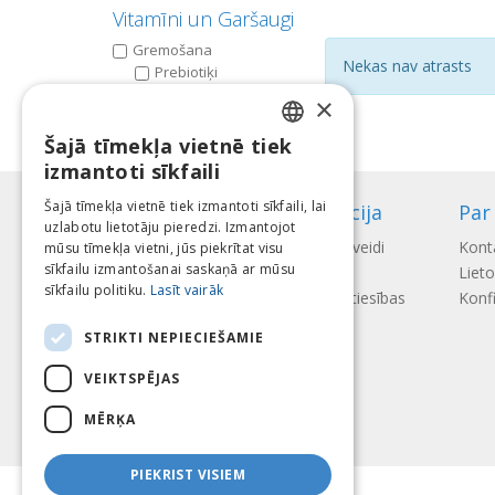
Vitamīni un Garšaugi
Gremošana
Nekas nav atrasts
Prebiotiķi
Vitamīni A-z
×
B vitamīns
Šajā tīmekļa vietnē tiek
LATVIAN
izmantoti sīkfaili
ENGLISH
Šajā tīmekļa vietnē tiek izmantoti sīkfaili, lai
Informācija
Par
uzlabotu lietotāju pieredzi. Izmantojot
LITHUANIAN
Apmaksas veidi
Kont
mūsu tīmekļa vietni, jūs piekrītat visu
ESTONIAN
sīkfailu izmantošanai saskaņā ar mūsu
Piegāde
Liet
sīkfailu politiku.
Lasīt vairāk
Atteikuma tiesības
Konfi
RUSSIAN
STRIKTI NEPIECIEŠAMIE
VEIKTSPĒJAS
MĒRĶA
PIEKRIST VISIEM