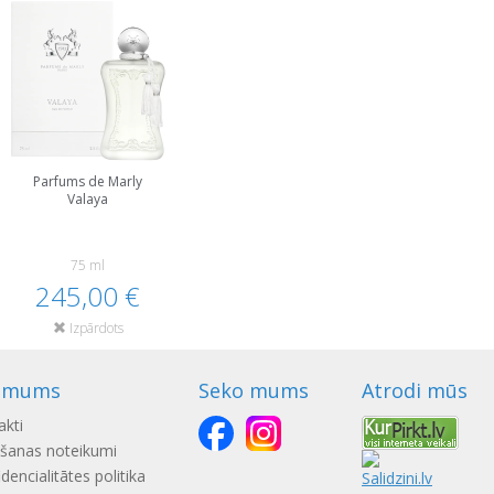
Parfums de Marly
Valaya
75 ml
245,00 €
Izpārdots
 mums
Seko mums
Atrodi mūs
akti
ošanas noteikumi
dencialitātes politika