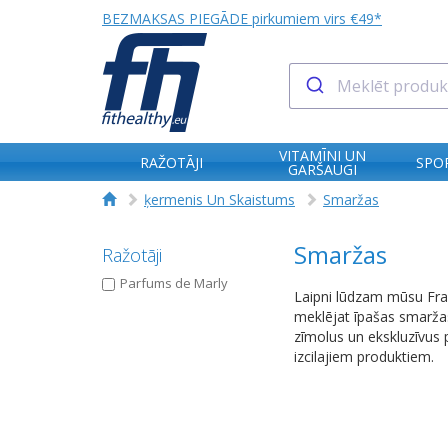
BEZMAKSAS PIEGĀDE pirkumiem virs €49*
VITAMĪNI UN
RAŽOTĀJI
SPO
GARŠAUGI
ķermenis Un Skaistums
Smaržas
Smaržas
Ražotāji
Parfums de Marly
Laipni lūdzam mūsu Fra
meklējat īpašas smaržas 
zīmolus un ekskluzīvus 
izcilajiem produktiem.