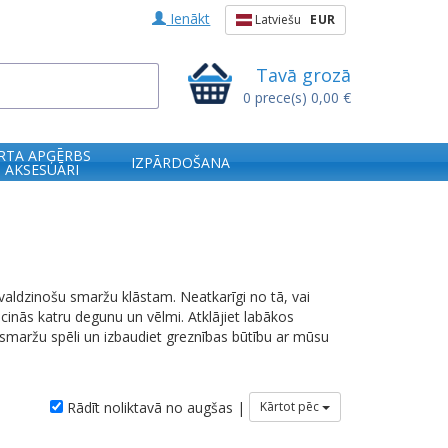
Ienākt
Latviešu
EUR
Tavā grozā
0
prece(s)
0,00 €
RTA APĢĒRBS
IZPĀRDOŠANA
 AKSESUĀRI
ldzinošu smaržu klāstam. Neatkarīgi no tā, vai
cinās katru degunu un vēlmi. Atklājiet labākos
 smaržu spēli un izbaudiet greznības būtību ar mūsu
Rādīt noliktavā no augšas |
Kārtot pēc