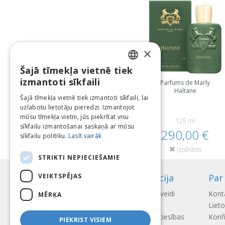
×
Šajā tīmekļa vietnē tiek
LATVIAN
izmantoti sīkfaili
Parfums de Marly
Haltane
ENGLISH
Šajā tīmekļa vietnē tiek izmantoti sīkfaili, lai
uzlabotu lietotāju pieredzi. Izmantojot
LITHUANIAN
mūsu tīmekļa vietni, jūs piekrītat visu
125 ml
ESTONIAN
sīkfailu izmantošanai saskaņā ar mūsu
290,00 €
sīkfailu politiku.
Lasīt vairāk
RUSSIAN
Izpārdots
STRIKTI NEPIECIEŠAMIE
VEIKTSPĒJAS
Informācija
Par
Apmaksas veidi
Kont
MĒRĶA
Piegāde
Liet
Atteikuma tiesības
Konfi
PIEKRIST VISIEM