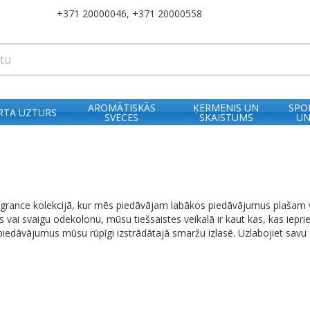
+371 20000046
,
+371 20000558
AROMĀTISKĀS
ĶERMENIS UN
SPO
RTA UZTURS
SVECES
SKAISTUMS
UN
grance kolekcijā, kur mēs piedāvājam labākos piedāvājumus plašam va
vai svaigu odekolonu, mūsu tiešsaistes veikalā ir kaut kas, kas ieprie
piedāvājumus mūsu rūpīgi izstrādātajā smaržu izlasē. Uzlabojiet savu