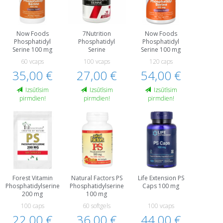
Now Foods
7Nutrition
Now Foods
Phosphatidyl
Phosphatidyl
Phosphatidyl
Serine 100 mg
Serine
Serine 100 mg
60 vcaps
100 vcaps
120 caps
35,00 €
27,00 €
54,00 €
Izsūtīsim
Izsūtīsim
Izsūtīsim
pirmdien!
pirmdien!
pirmdien!
Forest Vitamin
Natural Factors PS
Life Extension PS
Phosphatidylserine
Phosphatidylserine
Caps 100 mg
200 mg
100 mg
100 caps
60 softgels
100 vcaps
22,00 €
36,00 €
44,00 €