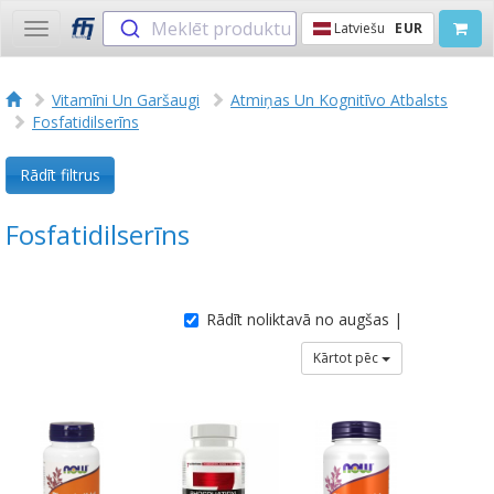
Meklēt produktu
Latviešu
EUR
Toggle
navigation
Vitamīni Un Garšaugi
Atmiņas Un Kognitīvo Atbalsts
Fosfatidilserīns
Rādīt filtrus
Fosfatidilserīns
Rādīt noliktavā no augšas |
Kārtot pēc