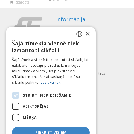
Izpārdots
Izpārdots
Informācija
Apmaksas veidi
×
Piegāde
Atteikuma tiesības
Šajā tīmekļa vietnē tiek
LATVIAN
izmantoti sīkfaili
Par mums
ENGLISH
Kontakti
Šajā tīmekļa vietnē tiek izmantoti sīkfaili, lai
uzlabotu lietotāju pieredzi. Izmantojot
LITHUANIAN
Lietošanas noteikumi
mūsu tīmekļa vietni, jūs piekrītat visu
Konfidencialitātes politika
ESTONIAN
sīkfailu izmantošanai saskaņā ar mūsu
Seko mums
Atrodi mūs
sīkfailu politiku.
Lasīt vairāk
RUSSIAN
STRIKTI NEPIECIEŠAMIE
VEIKTSPĒJAS
Mēs pieņēmam
MĒRĶA
PIEKRIST VISIEM