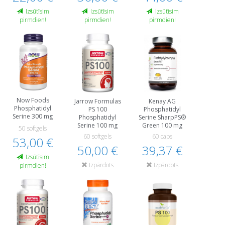
Izsūtīsim
Izsūtīsim
Izsūtīsim
pirmdien!
pirmdien!
pirmdien!
Now Foods
Jarrow Formulas
Kenay AG
Phosphatidyl
PS 100
Phosphatidyl
Serine 300 mg
Phosphatidyl
Serine SharpPS®
Serine 100 mg
Green 100 mg
50 softgels
60 softgels
60 caps
53,00 €
50,00 €
39,37 €
Izsūtīsim
Izpārdots
Izpārdots
pirmdien!