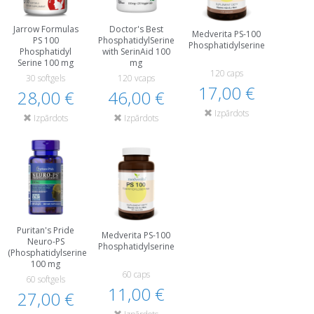
Jarrow Formulas
Doctor's Best
Medverita PS-100
PS 100
PhosphatidylSerine
Phosphatidylserine
Phosphatidyl
with SerinAid 100
Serine 100 mg
mg
120 caps
30 softgels
120 vcaps
17,00 €
28,00 €
46,00 €
Izpārdots
Izpārdots
Izpārdots
Puritan's Pride
Medverita PS-100
Neuro-PS
Phosphatidylserine
(Phosphatidylserine)
100 mg
60 caps
60 softgels
11,00 €
27,00 €