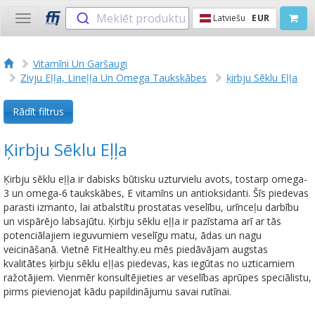
Meklēt produktu
Latviešu
EUR
Toggle
navigation
Vitamīni Un Garšaugi
Zivju Eļļa, Lineļļa Un Omega Taukskābes
ķirbju Sēklu Eļļa
Rādīt filtrus
Ķirbju Sēklu Eļļa
Ķirbju sēklu eļļa ir dabisks būtisku uzturvielu avots, tostarp omega-
3 un omega-6 taukskābes, E vitamīns un antioksidanti. Šīs piedevas
parasti izmanto, lai atbalstītu prostatas veselību, urīnceļu darbību
un vispārējo labsajūtu. Ķirbju sēklu eļļa ir pazīstama arī ar tās
potenciālajiem ieguvumiem veselīgu matu, ādas un nagu
veicināšanā. Vietnē FitHealthy.eu mēs piedāvājam augstas
kvalitātes ķirbju sēklu eļļas piedevas, kas iegūtas no uzticamiem
ražotājiem. Vienmēr konsultējieties ar veselības aprūpes speciālistu,
pirms pievienojat kādu papildinājumu savai rutīnai.