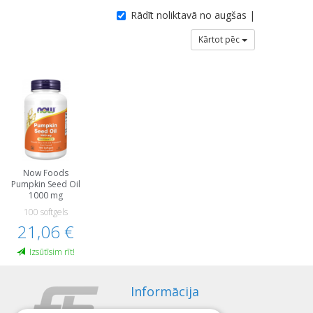
Rādīt noliktavā no augšas |
Kārtot pēc
Now Foods
Pumpkin Seed Oil
1000 mg
100 softgels
21,06 €
Izsūtīsim rīt!
Informācija