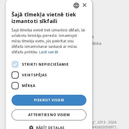
Apmaksas veidi
×
Piegāde
Atteikuma tiesības
Šajā tīmekļa vietnē tiek
LATVIAN
izmantoti sīkfaili
Par mums
ENGLISH
Kontakti
Šajā tīmekļa vietnē tiek izmantoti sīkfaili, lai
uzlabotu lietotāju pieredzi. Izmantojot
LITHUANIAN
Lietošanas noteikumi
mūsu tīmekļa vietni, jūs piekrītat visu
Konfidencialitātes politika
ESTONIAN
sīkfailu izmantošanai saskaņā ar mūsu
Seko mums
Atrodi mūs
sīkfailu politiku.
Lasīt vairāk
RUSSIAN
STRIKTI NEPIECIEŠAMIE
VEIKTSPĒJAS
Mēs pieņēmam
MĒRĶA
PIEKRIST VISIEM
ATTEIKTIES NO VISIEM
© SIA "Fit & Healthy", 2013 - 2026.
"FIT & HEALTHY" SIA, Reģ. nr. LV43603058977,
RĀDĪT DETAĻAS