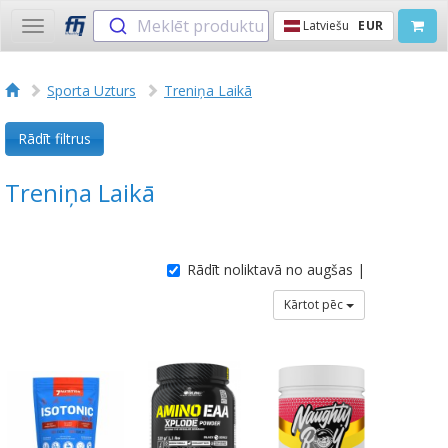
Meklēt produktu
Latviešu
EUR
Toggle
navigation
Sporta Uzturs
Treniņa Laikā
Rādīt filtrus
Treniņa Laikā
Rādīt noliktavā no augšas |
Kārtot pēc