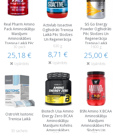
Real Pharm Amino
SiS Go Energy
Activlab Isoactive
Pack Aminoskābju
Powder Ogļhidrāti
Ogļhidrāti Treniņa
Maisījumi
Pēc Slodzes Un
Laikā Pēc Slodzes
Aminoskābes
Reģenerācija
Un Reģenerācija
Treniņa Laikā Pēc
Treniņa Laikā
630 g
30 pack
1600 g
Slodzes Un
8,71 €
25,18 €
Reģenerācija
25,00 €
Izpārdots
Izpārdots
Izpārdots
Biotech Usa Amino
BSN Amino X BCAA
OstroVit Isotonic
Energy Zero BCAA
Aminoskābju
Treniņa Laikā
Aminoskābju
Maisījumi
Maisījumi Kofeīns
Aminoskābes Pēc
Aminoskābes
Slodzes Un
30 sachets