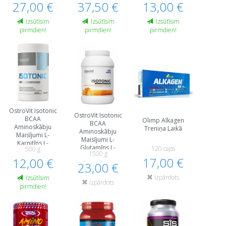
27,00 €
Treniņa Laikā
37,50 €
Treniņa Laikā
13,00 €
Izsūtīsim
Izsūtīsim
Izsūtīsim
pirmdien!
pirmdien!
pirmdien!
OstroVit Isotonic
OstroVit Isotonic
BCAA
Olimp Alkagen
BCAA
Aminoskābju
Treniņa Laikā
Aminoskābju
Maisījumi L-
Maisījumi L-
Karnitīns L-
Glutamīns L-
120 caps
500 g
Glutamīns
1500 g
Karnitīns
17,00 €
12,00 €
Aminoskābes
23,00 €
Aminoskābes
Treniņa Laikā
Treniņa Laikā
Svara Kontrole
Izpārdots
Izsūtīsim
Svara Kontrole
Izpārdots
pirmdien!