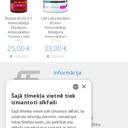
Mutant BCAA 9.7
USP Labs Modern
Aminoskābju
BCAA+
Maisījumi
Aminoskābju
Aminoskābes
Maisījumi
Treniņa Laikā
Aminoskābes
348 g
535 g
Treniņa Laikā
25,00 €
33,00 €
Izpārdots
Izpārdots
Informācija
Apmaksas veidi
×
Piegāde
Atteikuma tiesības
Šajā tīmekļa vietnē tiek
LATVIAN
izmantoti sīkfaili
Par mums
ENGLISH
Kontakti
Šajā tīmekļa vietnē tiek izmantoti sīkfaili, lai
uzlabotu lietotāju pieredzi. Izmantojot
LITHUANIAN
Lietošanas noteikumi
mūsu tīmekļa vietni, jūs piekrītat visu
Konfidencialitātes politika
ESTONIAN
sīkfailu izmantošanai saskaņā ar mūsu