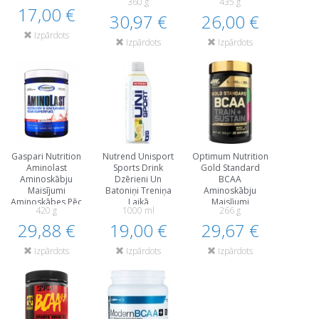
360 g
435 g
Treniņa Laikā
Reģenerācija
17,00 €
30,97 €
26,00 €
Treniņa Laikā
Izpārdots
Izpārdots
Izpārdots
Gaspari Nutrition
Nutrend Unisport
Optimum Nutrition
Aminolast
Sports Drink
Gold Standard
Aminoskābju
Dzērieni Un
BCAA
Maisījumi
Batoniņi Treniņa
Aminoskābju
Aminoskābes Pēc
Laikā
Maisījumi
420 g
1000 ml
266 g
Slodzes Un
Aminoskābes
29,88 €
Reģenerācija
19,00 €
29,67 €
Treniņa Laikā
Treniņa Laikā
Izpārdots
Izpārdots
Izpārdots