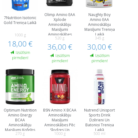
Olimp Amino EAA
Naughty Boy
7Nutrition Isotonic
Xplode
Amino EAA
Gold Treniņa Laikā
Aminoskābju
Aminoskābju
Maisījumi
Maisījumi Treniņa
Aminoskābes
Laikā
1000 g
520 g
345 g
Treniņa Laikā
Aminoskābes
18,00 €
36,00 €
30,00 €
Izsūtīsim
Izsūtīsim
Izsūtīsim
pirmdien!
pirmdien!
pirmdien!
Optimum Nutrition
BSN Amino X BCAA
Nutrend Unisport
Amino Energy
Aminoskābju
Sports Drink
BCAA
Maisījumi
Dzērieni Un
Aminoskābju
Aminoskābes Pēc
Batoniņi Treniņa
Maisījumi Kofeīns
Slodzes Un
Laikā
270 g
1000 g
500 ml
Aminoskābes
Reģenerācija