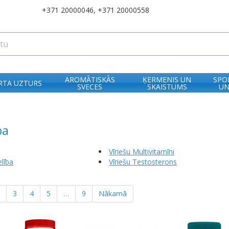
+371 20000046
,
+371 20000558
AROMĀTISKĀS
ĶERMENIS UN
SPO
RTA UZTURS
SVECES
SKAISTUMS
UN
ba
Vīriešu Multivitamīni
lība
Vīriešu Testosterons
3
4
5
…
9
Nākamā