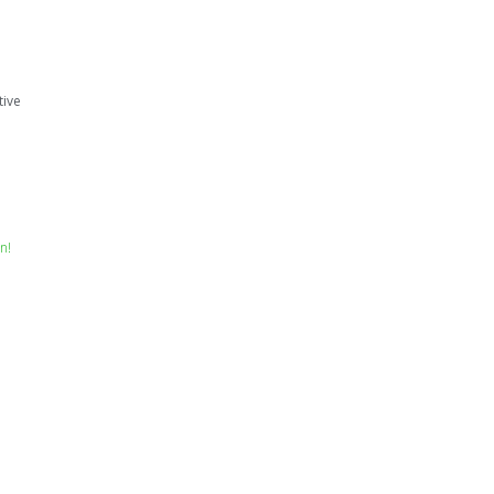
ive
n!