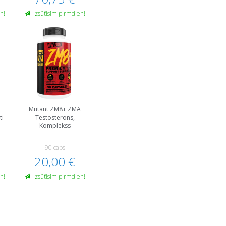
n!
Izsūtīsim pirmdien!
M
Mutant ZM8+ ZMA
ti
Testosterons,
Komplekss
90 caps
20,00 €
n!
Izsūtīsim pirmdien!