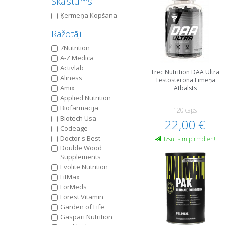
Skaistums
Ķermeņa Кopšana
Ražotāji
7Nutrition
A-Z Medica
Activlab
Trec Nutrition DAA Ultra
Aliness
Testosterona Līmeņa
Amix
Atbalsts
Applied Nutrition
Biofarmacija
120 caps
Biotech Usa
22,00 €
Codeage
Doctor's Best
Izsūtīsim pirmdien!
Double Wood
Supplements
Evolite Nutrition
FitMax
ForMeds
Forest Vitamin
Garden of Life
Gaspari Nutrition