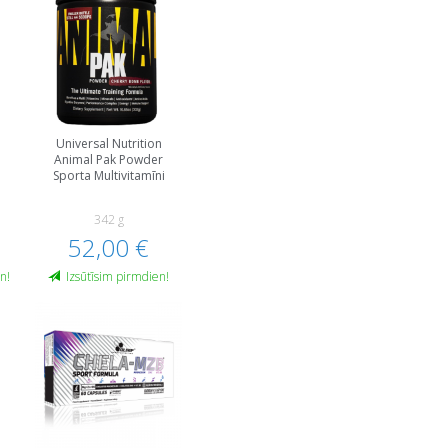
e
Universal Nutrition
Animal Pak Powder
Sporta Multivitamīni
342 g
52,00 €
n!
Izsūtīsim pirmdien!