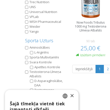
Trec Nutrition
UNS
Universal Nutrition
VPLab
WISH Pharmaceutical
Now Foods Tribulus
Weider
1000 mg Testosterona
Līmeņa Atbalsts
Yango
Sporta Uzturs
90 tab
25,00 €
Aminoskābes
L-Arginīns
Izsūtīsim pirmdien!
Sporta Multivitamīni
Svara Kontrole
Apetītes Kontrole
Iepriekšējā
1
2
Testosterona Līmeņa
Atbalsts
D-Asparagīnskābe,
DAA
Testosterons,
×
Komplekss
Tribulus Terrestris
Šajā tīmekļa vietnē tiek
ZMA
LATVIAN
izmantoti sīkfaili