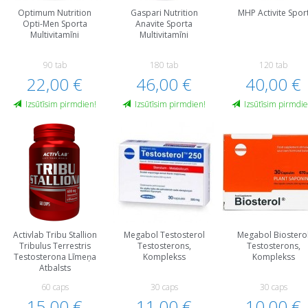
Optimum Nutrition
Gaspari Nutrition
MHP Activite Spor
Opti-Men Sporta
Anavite Sporta
Multivitamīni
Multivitamīni
90 tab
180 tab
120 tab
22,00 €
46,00 €
40,00 €
Izsūtīsim pirmdien!
Izsūtīsim pirmdien!
Izsūtīsim pirmdie
Activlab Tribu Stallion
Megabol Testosterol
Megabol Biostero
Tribulus Terrestris
Testosterons,
Testosterons,
Testosterona Līmeņa
Komplekss
Komplekss
Atbalsts
60 caps
30 caps
30 caps
15,00 €
11,00 €
10,00 €