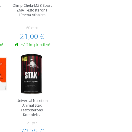
t
Olimp Chela-MZB Sport
ZMA Testosterona
Līmeņa Atbalsts
60 caps
21,00 €
n!
Izsūtīsim pirmdien!
l
Universal Nutrition
Animal Stak
Testosterons,
Komplekss
21 pac
70,75 €