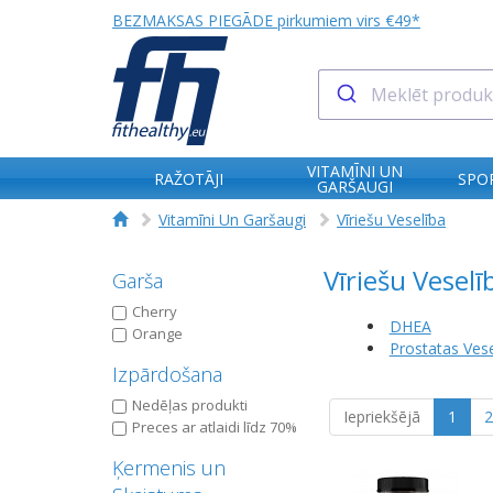
BEZMAKSAS PIEGĀDE pirkumiem virs €49*
VITAMĪNI UN
RAŽOTĀJI
SPO
GARŠAUGI
Vitamīni Un Garšaugi
Vīriešu Veselība
Vīriešu Veselī
Garša
Cherry
DHEA
Orange
Prostatas Vese
Izpārdošana
Nedēļas produkti
Iepriekšējā
1
2
Preces ar atlaidi līdz 70%
Ķermenis un