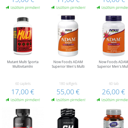
Izsūtīsim pirmdien!
Izsūtīsim pirmdien!
Izsūtīsim pirmdie
Mutant Multi Sporta
Now Foods ADAM
Now Foods ADA
Multivitamīni
Superior Men's Multi
Superior Men's Mul
60 caplets
180 softgels
60 tab
17,00 €
55,00 €
26,00 €
Izsūtīsim pirmdien!
Izsūtīsim pirmdien!
Izsūtīsim pirmdie