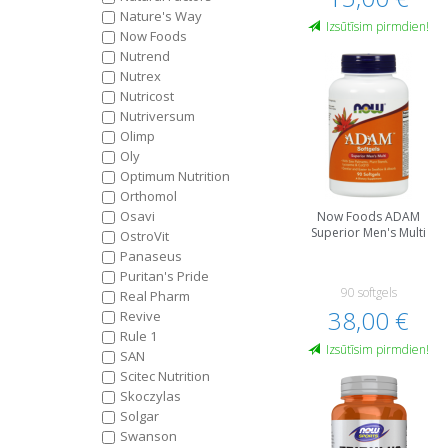
Nature's Way
Izsūtīsim pirmdien!
Now Foods
Nutrend
Nutrex
Nutricost
Nutriversum
Olimp
Oly
Optimum Nutrition
Orthomol
Osavi
Now Foods ADAM
Superior Men's Multi
OstroVit
Panaseus
Puritan's Pride
90 softgels
Real Pharm
38,00 €
Revive
Rule 1
Izsūtīsim pirmdien!
SAN
Scitec Nutrition
Skoczylas
Solgar
Swanson