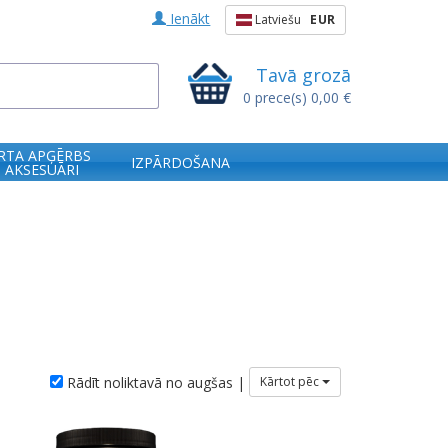
Ienākt
Latviešu
EUR
Tavā grozā
0
prece(s)
0,00 €
RTA APĢĒRBS
IZPĀRDOŠANA
 AKSESUĀRI
Rādīt noliktavā no augšas |
Kārtot pēc