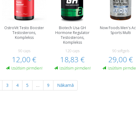
OstroVit Testo Booster
Biotech Usa GH
Now Foods Men's Act
Testosterons,
Hormone Regulator
Sports Multi
Komplekss
Testosterons,
Komplekss
90 caps
120 caps
90 softgels
12,00 €
18,83 €
29,00 €
Izsūtīsim pirmdien!
Izsūtīsim pirmdien!
Izsūtīsim pirmdie
3
4
5
…
9
Nākamā