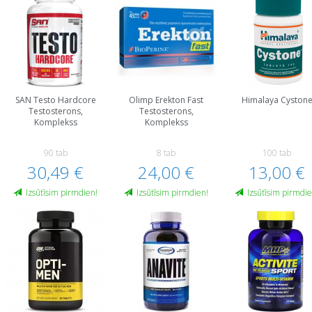
SAN Testo Hardcore
Olimp Erekton Fast
Himalaya Cyston
Testosterons,
Testosterons,
Komplekss
Komplekss
90 tab
8 tab
100 tab
30,49 €
24,00 €
13,00 €
Izsūtīsim pirmdien!
Izsūtīsim pirmdien!
Izsūtīsim pirmdie