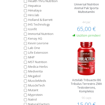
Health Thru Nutrition
Universal Nutrition
Hepatica
Animal Pak Sporta
Himalaya
Multivitamīni
Hiro.lab
Holland & Barrett
44 paс
IHS Technology
65,00 €
Iconfit
Immortal Nutrition
Izsūtīsim pirmdien!
Kenay AG
Kevin Levrone
Lab One
Life Extension
MHP
MST Nutrition
Medica Herbs
Medverita
Megabol
Activlab Tribuactiv B6
MuscleMeds
Tribulus Terrestris ZMA
MuscleTech
Testosterons,
Mutant
Komplekss
Myprotein
90 caps
Natrol
15,00 €
Natural Factors