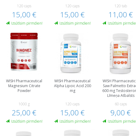
120 caps
120 caps
120 tab
15,00 €
15,00 €
11,00 €
Izsūtīsim pirmdien!
Izsūtīsim pirmdien!
Izsūtīsim pirmdie
WISH Pharmaceutical
WISH Pharmaceutical
WISH Pharmaceutic
Magnesium Citrate
Alpha Lipoic Acid 200
Saw Palmetto Extra
Powder
mg
600 mg Testostero
Līmeņa Atbalsts
1000 g
120 caps
60 caps
25,00 €
15,00 €
9,00 €
Izsūtīsim pirmdien!
Izsūtīsim pirmdien!
Izsūtīsim pirmdie