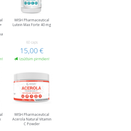
al
WISH Pharmaceutical
+
Lutein Max Forte 40 mg
ņa
60 caps
15,00 €
n!
Izsūtīsim pirmdien!
al
WISH Pharmaceutical
x
Acerola Natural Vitamin
C Powder