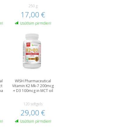
250 g
17,00 €
n!
Izsūtīsim pirmdien!
al
WISH Pharmaceutical
ct
Vitamin K2 Mk-7 200mcg
na
+ D3 100mcg in MCT oil
120 softgels
29,00 €
n!
Izsūtīsim pirmdien!