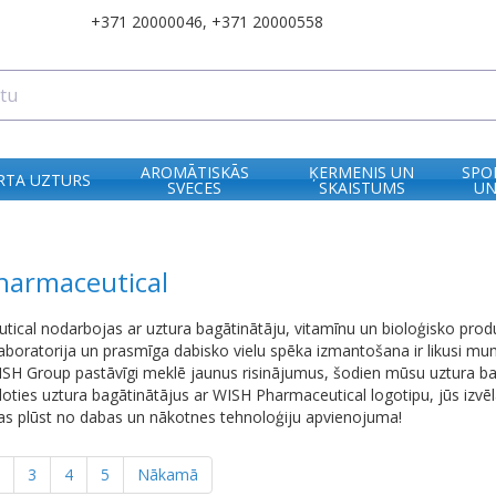
+371 20000046
,
+371 20000558
AROMĀTISKĀS
ĶERMENIS UN
SPO
RTA UZTURS
SVECES
SKAISTUMS
UN
harmaceutical
cal nodarbojas ar uztura bagātinātāju, vitamīnu un bioloģisko prod
laboratorija un prasmīga dabisko vielu spēka izmantošana ir likusi mum
WISH Group pastāvīgi meklē jaunus risinājumus, šodien mūsu uztura ba
loties uztura bagātinātājus ar WISH Pharmaceutical logotipu, jūs izvēlat
s plūst no dabas un nākotnes tehnoloģiju apvienojuma!
3
4
5
Nākamā