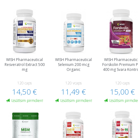
WISH Pharmaceutical
WISH Pharmaceutical
WISH Pharmaceutic
Resveratrol Extract 500
Selenium 200 mcg
Forskolin Premium P
mg
Organic
400 mg Svara Kontr
120 caps
120 vcaps
120 caps
14,50 €
11,49 €
15,00 €
Izsūtīsim pirmdien!
Izsūtīsim pirmdien!
Izsūtīsim pirmdie