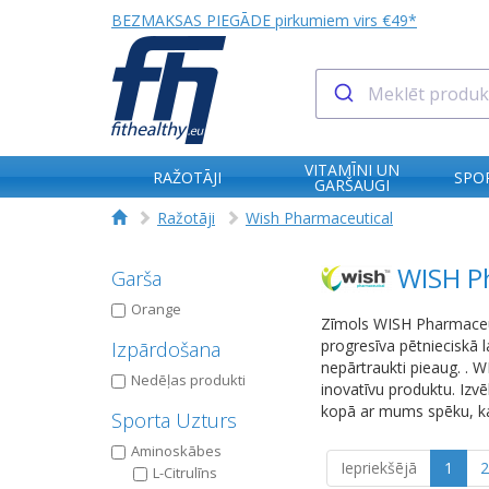
BEZMAKSAS PIEGĀDE pirkumiem virs €49*
VITAMĪNI UN
RAŽOTĀJI
SPO
GARŠAUGI
Ražotāji
Wish Pharmaceutical
WISH P
Garša
Orange
Zīmols WISH Pharmaceuti
progresīva pētnieciskā 
Izpārdošana
nepārtraukti pieaug. . 
Nedēļas produkti
inovatīvu produktu. Izvē
kopā ar mums spēku, ka
Sporta Uzturs
Aminoskābes
Iepriekšējā
1
2
L-Citrulīns