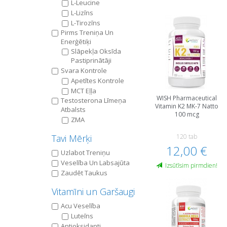
L-Leucine
L-Lizīns
L-Tirozīns
Pirms Treniņa Un
Еnerģētiķi
Slāpekļa Oksīda
Pastiprinātāji
Svara Kontrole
Apetītes Kontrole
MCT Eļļa
WISH Pharmaceutical
Testosterona Līmeņa
Vitamin K2 MK-7 Natto
Atbalsts
100 mcg
ZMA
Tavi Mērķi
120 tab
12,00 €
Uzlabot Treniņu
Veselība Un Labsajūta
Izsūtīsim pirmdien!
Zaudēt Taukus
Vitamīni un Garšaugi
Acu Veselība
Luteīns
Antioksidanti