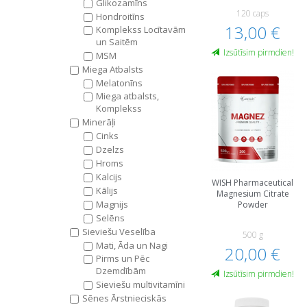
Glikozamīns
120 caps
Hondroitīns
13,00 €
Komplekss Locītavām
un Saitēm
Izsūtīsim pirmdien!
MSM
Miega Atbalsts
Melatonīns
Miega atbalsts,
Komplekss
Minerāļi
Cinks
Dzelzs
Hroms
Kalcijs
WISH Pharmaceutical
Kālijs
Magnesium Citrate
Magnijs
Powder
Selēns
Sieviešu Veselība
500 g
Mati, Āda un Nagi
20,00 €
Pirms un Pēc
Dzemdībām
Izsūtīsim pirmdien!
Sieviešu multivitamīni
Sēnes Ārstnieciskās