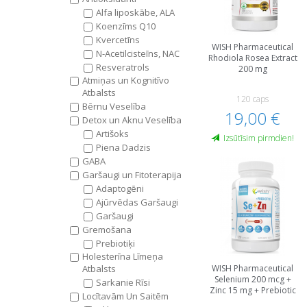
Alfa liposkābe, ALA
Koenzīms Q10
Kvercetīns
WISH Pharmaceutical
N-Acetilcisteīns, NAC
Rhodiola Rosea Extract
Resveratrols
200 mg
Atmiņas un Kognitīvo
Atbalsts
120 caps
Bērnu Veselība
19,00 €
Detox un Aknu Veselība
Artišoks
Izsūtīsim pirmdien!
Piena Dadzis
GABA
Garšaugi un Fitoterapija
Adaptogēni
Ajūrvēdas Garšaugi
Garšaugi
Gremošana
Prebiotiķi
Holesterīna Līmeņa
Atbalsts
WISH Pharmaceutical
Selenium 200 mcg +
Sarkanie Rīsi
Zinc 15 mg + Prebiotic
Locītavām Un Saitēm