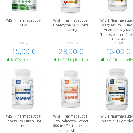
WISH Pharmaceutical
WISH Pharmaceutical
WISH Pharmaceutic
MSM
Coenzyme Q10 Forte
Magnesium + Zinc 
100 mg
Vitamin B6 (ZMA)
Testosterona Līme
Atbalsts
500 g
120 caps
120 tab
15,00 €
28,00 €
13,00 €
Izsūtīsim pirmdien!
Izsūtīsim pirmdien!
Izsūtīsim pirmdie
WISH Pharmaceutical
WISH Pharmaceutical
WISH Pharmaceutic
Potassium Citrate 350
Saw Palmetto Extract
Vitamin B Comple
mg
600 mg Testosterona
Līmeņa Atbalsts