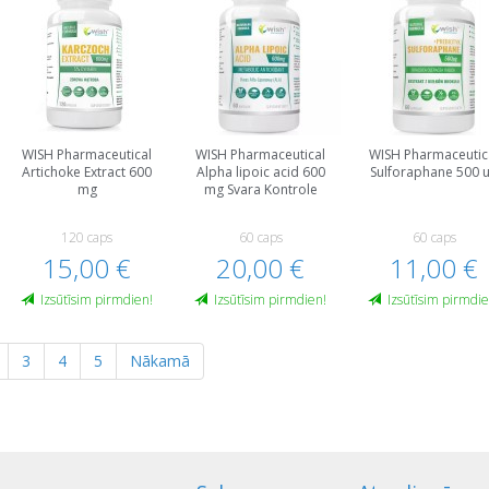
WISH Pharmaceutical
WISH Pharmaceutical
WISH Pharmaceutic
Artichoke Extract 600
Alpha lipoic acid 600
Sulforaphane 500 
mg
mg Svara Kontrole
120 caps
60 caps
60 caps
15,00 €
20,00 €
11,00 €
Izsūtīsim pirmdien!
Izsūtīsim pirmdien!
Izsūtīsim pirmdie
3
4
5
Nākamā