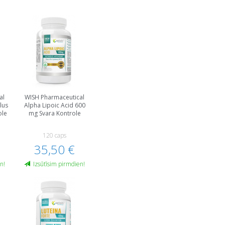
al
WISH Pharmaceutical
lus
Alpha Lipoic Acid 600
ole
mg Svara Kontrole
120 caps
35,50 €
n!
Izsūtīsim pirmdien!