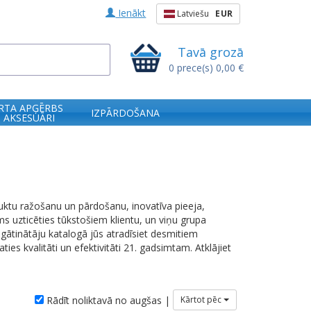
Ienākt
Latviešu
EUR
Tavā grozā
0
prece(s)
0,00 €
RTA APĢĒRBS
IZPĀRDOŠANA
 AKSESUĀRI
uktu ražošanu un pārdošanu, inovatīva pieeja,
s uzticēties tūkstošiem klientu, un viņu grupa
gātinātāju katalogā jūs atradīsiet desmitiem
ies kvalitāti un efektivitāti 21. gadsimtam. Atklājiet
Rādīt noliktavā no augšas |
Kārtot pēc