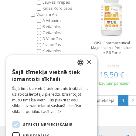
Lauvas Krēpes
Ķīnas Kordiceps
Vitamīni A-z
A Vitamīns
B vitamīns
C vitamīns
D Vitamīns
WISH Pharmaceutical
E vitamīns
Magnesium + Potassium
K vitamīns
+ B6 Forte
Multivitamīni
×
Vīriešu Veselība
120 caps
Prostatas Veselība
Šajā tīmekļa vietnē tiek
15,50 €
LATVIAN
Vīriešu Multivitamīni
izmantoti sīkfaili
Vīriešu Testosterons
Izsūtīsim pirmdien!
ENGLISH
Zaļumi un Superprodukti
Šajā tīmekļa vietnē tiek izmantoti sīkfaili, lai
Aļģes
uzlabotu lietotāju pieredzi. Izmantojot
LITHUANIAN
Zivju Eļļa, Lineļļa Un
mūsu tīmekļa vietni, jūs piekrītat visu
Iepriekšējā
1
2
Omega Taukskābes
ESTONIAN
sīkfailu izmantošanai saskaņā ar mūsu
Omega 3
sīkfailu politiku.
Lasīt vairāk
RUSSIAN
STRIKTI NEPIECIEŠAMIE
VEIKTSPĒJAS