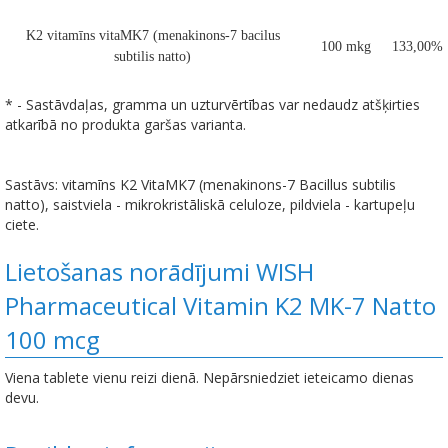
K2 vitamīns vitaMK7 (menakinons-7 bacilus
100 mkg
133,00%
subtilis natto)
* - Sastāvdaļas, gramma un uzturvērtības var nedaudz atšķirties
atkarībā no produkta garšas varianta.
Sastāvs: vitamīns K2 VitaMK7 (menakinons-7 Bacillus subtilis
natto), saistviela - mikrokristāliskā celuloze, pildviela - kartupeļu
ciete.
Lietošanas norādījumi WISH
Pharmaceutical Vitamin K2 MK-7 Natto
100 mcg
Viena tablete vienu reizi dienā. Nepārsniedziet ieteicamo dienas
devu.