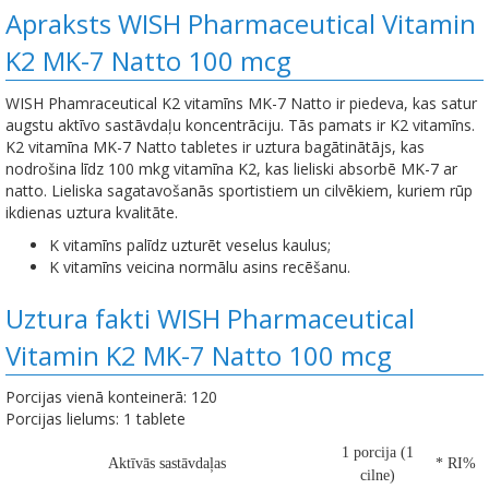
Apraksts WISH Pharmaceutical Vitamin
K2 MK-7 Natto 100 mcg
WISH Phamraceutical K2 vitamīns MK-7 Natto ir piedeva, kas satur
augstu aktīvo sastāvdaļu koncentrāciju. Tās pamats ir K2 vitamīns.
K2 vitamīna MK-7 Natto tabletes ir uztura bagātinātājs, kas
nodrošina līdz 100 mkg vitamīna K2, kas lieliski absorbē MK-7 ar
natto. Lieliska sagatavošanās sportistiem un cilvēkiem, kuriem rūp
ikdienas uztura kvalitāte.
K vitamīns palīdz uzturēt veselus kaulus;
K vitamīns veicina normālu asins recēšanu.
Uztura fakti WISH Pharmaceutical
Vitamin K2 MK-7 Natto 100 mcg
Porcijas vienā konteinerā: 120
Porcijas lielums: 1 tablete
1 porcija (1
Aktīvās sastāvdaļas
* RI%
cilne)