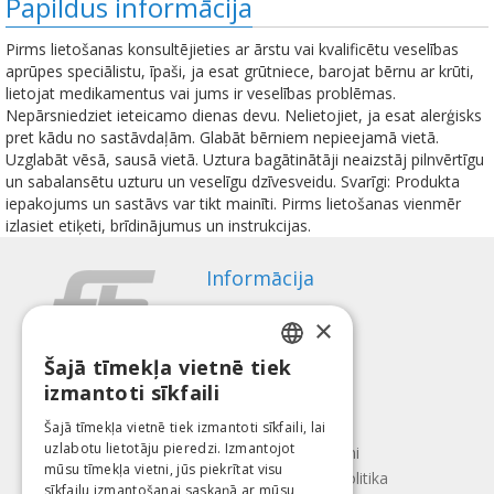
Papildus informācija
Pirms lietošanas konsultējieties ar ārstu vai kvalificētu veselības
aprūpes speciālistu, īpaši, ja esat grūtniece, barojat bērnu ar krūti,
lietojat medikamentus vai jums ir veselības problēmas.
Nepārsniedziet ieteicamo dienas devu. Nelietojiet, ja esat alerģisks
pret kādu no sastāvdaļām. Glabāt bērniem nepieejamā vietā.
Uzglabāt vēsā, sausā vietā. Uztura bagātinātāji neaizstāj pilnvērtīgu
un sabalansētu uzturu un veselīgu dzīvesveidu. Svarīgi: Produkta
iepakojums un sastāvs var tikt mainīti. Pirms lietošanas vienmēr
izlasiet etiķeti, brīdinājumus un instrukcijas.
Informācija
Apmaksas veidi
×
Piegāde
Atteikuma tiesības
Šajā tīmekļa vietnē tiek
LATVIAN
Par mums
izmantoti sīkfaili
ENGLISH
Kontakti
Šajā tīmekļa vietnē tiek izmantoti sīkfaili, lai
uzlabotu lietotāju pieredzi. Izmantojot
LITHUANIAN
Lietošanas noteikumi
mūsu tīmekļa vietni, jūs piekrītat visu
Konfidencialitātes politika
ESTONIAN
sīkfailu izmantošanai saskaņā ar mūsu