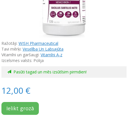
Ražotāji:
WISH Pharmaceutical
Tavi mērķi:
Veselība Un Labsajūta
Vitamīni un garšaugi:
Vitamīni A-z
Izcelsmes valsts: Polija
Pasūti tagad un mēs izsūtīsim pirmdien!
12,00 €
Ielikt grozā