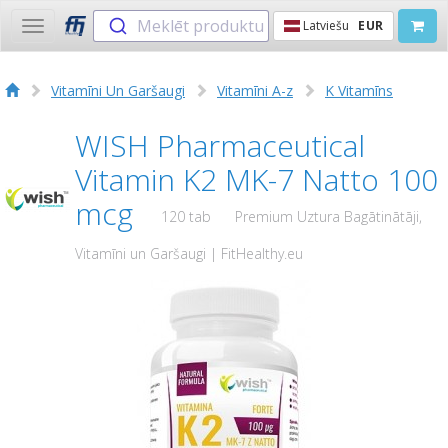
Meklēt produktu
Latviešu
EUR
Toggle
navigation
Vitamīni Un Garšaugi
Vitamīni A-z
K Vitamīns
WISH Pharmaceutical
Vitamin K2 MK-7 Natto 100
mcg
120 tab
Premium Uztura Bagātinātāji,
Vitamīni un Garšaugi | FitHealthy.eu