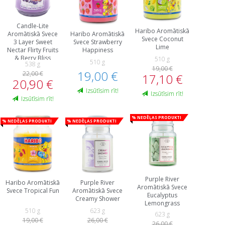
Candle-Lite
Haribo Aromātiskā
Aromātiskā Svece
Haribo Aromātiskā
Svece Coconut
3 Layer Sweet
Svece Strawberry
Lime
Nectar Flirty Fruits
Happiness
& Berry Bliss
510 g
510 g
538 g
19,00 €
19,00 €
22,00 €
17,10 €
20,90 €
Izsūtīsim rīt!
Izsūtīsim rīt!
Izsūtīsim rīt!
% Nedēļas produkti
% Nedēļas produkti
% Nedēļas produkti
Purple River
Haribo Aromātiskā
Purple River
Aromātiskā Svece
Svece Tropical Fun
Aromātiskā Svece
Eucalyptus
Creamy Shower
Lemongrass
510 g
623 g
623 g
19,00 €
26,00 €
26,00 €