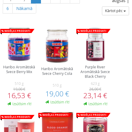
augšas |
6
Nākamā
Kārtot pēc
% Nedēļas produkti
% Nedēļas produkti
Haribo Aromātiskā
Purple River
Haribo Aromātiskā
Svece Berry Mix
Aromātiskā Svece
Svece Cherry Cola
Black Cherry
510 g
623 g
510 g
19,00 €
26,00 €
19,00 €
16,53 €
23,14 €
Izsūtīsim rīt!
Izsūtīsim rīt!
Izsūtīsim rīt!
% Nedēļas produkti
% Nedēļas produkti
% Nedēļas produkti