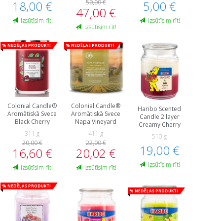
18,00 €
50,00 €
5,00 €
47,00 €
Izsūtīsim rīt!
Izsūtīsim rīt!
Izsūtīsim rīt!
% Nedēļas produkti
% Nedēļas produkti
Colonial Candle®
Colonial Candle®
Haribo Scented
Aromātiskā Svece
Aromātiskā Svece
Candle 2 layer
Black Cherry
Napa Vineyard
Creamy Cherry
311 g
411 g
510 g
20,00 €
22,00 €
19,00 €
16,60 €
20,02 €
Izsūtīsim rīt!
Izsūtīsim rīt!
Izsūtīsim rīt!
% Nedēļas produkti
% Nedēļas produkti