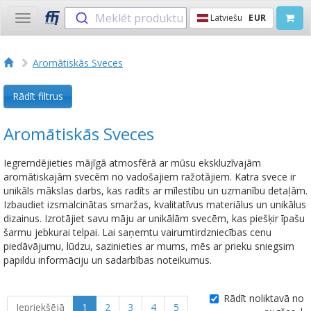
Meklēt produktu
Latviešu
EUR
Toggle
navigation
Aromātiskās Sveces
Rādīt filtrus
Aromātiskās Sveces
Iegremdējieties mājīgā atmosfērā ar mūsu ekskluzīvajām
aromātiskajām svecēm no vadošajiem ražotājiem. Katra svece ir
unikāls mākslas darbs, kas radīts ar mīlestību un uzmanību detaļām.
Izbaudiet izsmalcinātas smaržas, kvalitatīvus materiālus un unikālus
dizainus. Izrotājiet savu māju ar unikālām svecēm, kas piešķir īpašu
šarmu jebkurai telpai. Lai saņemtu vairumtirdzniecības cenu
piedāvājumu, lūdzu, sazinieties ar mums, mēs ar prieku sniegsim
papildu informāciju un sadarbības noteikumus.
Rādīt noliktavā no
Iepriekšējā
1
2
3
4
5