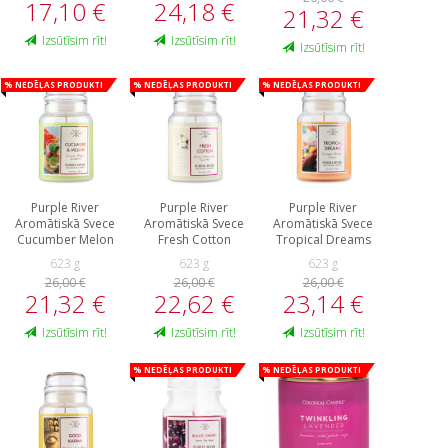
17,10 €
24,18 €
21,32 €
Izsūtīsim rīt!
Izsūtīsim rīt!
Izsūtīsim rīt!
% Nedēļas produkti
% Nedēļas produkti
% Nedēļas produkti
Purple River
Purple River
Purple River
Aromātiskā Svece
Aromātiskā Svece
Aromātiskā Svece
Cucumber Melon
Fresh Cotton
Tropical Dreams
623 g
623 g
623 g
26,00 €
26,00 €
26,00 €
21,32 €
22,62 €
23,14 €
Izsūtīsim rīt!
Izsūtīsim rīt!
Izsūtīsim rīt!
% Nedēļas produkti
% Nedēļas produkti