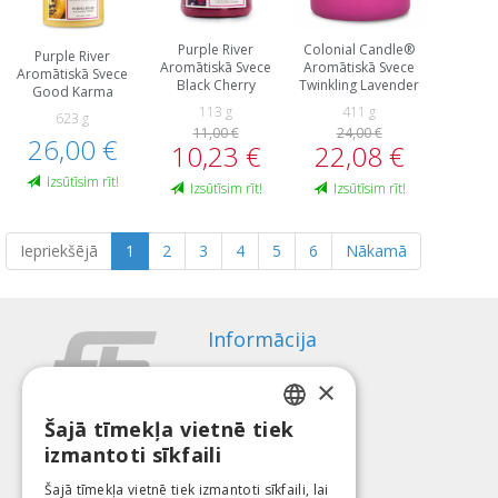
Purple River
Colonial Candle®
Purple River
Aromātiskā Svece
Aromātiskā Svece
Aromātiskā Svece
Black Cherry
Twinkling Lavender
Good Karma
113 g
411 g
623 g
11,00 €
24,00 €
26,00 €
10,23 €
22,08 €
Izsūtīsim rīt!
Izsūtīsim rīt!
Izsūtīsim rīt!
Iepriekšējā
1
2
3
4
5
6
Nākamā
Informācija
Apmaksas veidi
×
Piegāde
Atteikuma tiesības
Šajā tīmekļa vietnē tiek
LATVIAN
izmantoti sīkfaili
Par mums
ENGLISH
Kontakti
Šajā tīmekļa vietnē tiek izmantoti sīkfaili, lai