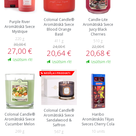
Colonial Candle®
Candle-Lite
Purple River
Aromātiskā Svece
Aromātiskā Svece
Aromātiskā Svece
Blood Orange
Juicy Black
Mystique
Basil
Cherries
220 g
411 g
510 g
30,00 €
24,00 €
22,00 €
27,00 €
20,64 €
20,68 €
Izsūtīsim rīt!
Izsūtīsim rīt!
Izsūtīsim rīt!
% Nedēļas produkti
Colonial Candle®
Colonial Candle®
Haribo
Aromātiskā Svece
Aromātiskā Svece
Aromātiskās Tējas
Sandalwood &
Cucumber Melon
Sveces Cherry Cola
Saffron
269 g
10 units
567 g