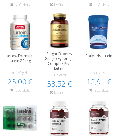
Izpārdots
Izpārdots
Izpārdots
Solgar Bilberry
Jarrow Formulas
ForMeds Lutein
Gingko Eyebright
Lutein 20 mg
Complex Plus
Lutein
60 softgels
60 caps
60 vcaps
23,00 €
12,91 €
33,52 €
Izpārdots
Izpārdots
Izpārdots