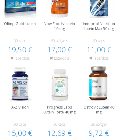
Olimp Gold-Lutein
Now Foods Lutein
Immortal Nutrition
10 mg
Lutein Max 50 mg
30 caps
60 softgels
60 caps
19,50 €
17,00 €
11,00 €
Izpārdots
Izpārdots
Izpārdots
A-Z Vision
Progress Labs
OstroVit Lutein 40
Lutein Forte 40 mg
mg
90 caps
60 caps
30 softgel
15,00 €
12,69 €
9,72 €