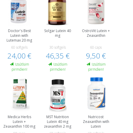
Doctor's Best
Solgar Lutein 40
OstroVit Lutein +
Lutein with
mg
Zeaxanthin
Lutemax 20 mg
60 softgels
30 softgels
60 caps
24,00 €
46,35 €
9,50 €
Izsūtīsim
Izsūtīsim
Izsūtīsim
pirmdien!
pirmdien!
pirmdien!
Medica Herbs
MST Nutrition
Nutricost
Lutein +
Lutein 40 mg
Zeaxanthin with
Zeaxanthin 100 mg
zeaxanthin 2 mg
Lutein