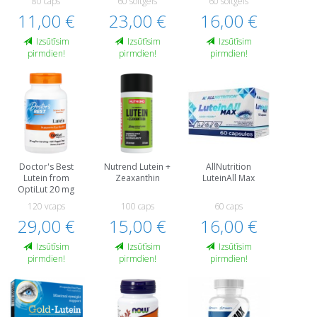
80 caps
60 softgels
60 softgels
11,00 €
23,00 €
16,00 €
Izsūtīsim
Izsūtīsim
Izsūtīsim
pirmdien!
pirmdien!
pirmdien!
Doctor's Best
Nutrend Lutein +
AllNutrition
Lutein from
Zeaxanthin
LuteinAll Max
OptiLut 20 mg
120 vcaps
100 caps
60 caps
29,00 €
15,00 €
16,00 €
Izsūtīsim
Izsūtīsim
Izsūtīsim
pirmdien!
pirmdien!
pirmdien!