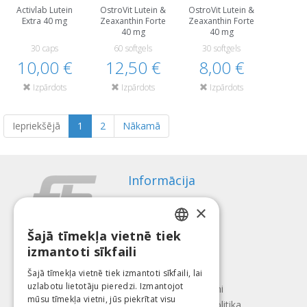
Activlab Lutein
OstroVit Lutein &
OstroVit Lutein &
Extra 40 mg
Zeaxanthin Forte
Zeaxanthin Forte
40 mg
40 mg
30 caps
60 softgels
30 softgels
10,00 €
12,50 €
8,00 €
Izpārdots
Izpārdots
Izpārdots
Iepriekšējā
1
2
Nākamā
Informācija
Apmaksas veidi
×
Piegāde
Atteikuma tiesības
Šajā tīmekļa vietnē tiek
LATVIAN
izmantoti sīkfaili
Par mums
ENGLISH
Kontakti
Šajā tīmekļa vietnē tiek izmantoti sīkfaili, lai
uzlabotu lietotāju pieredzi. Izmantojot
LITHUANIAN
Lietošanas noteikumi
mūsu tīmekļa vietni, jūs piekrītat visu
Konfidencialitātes politika