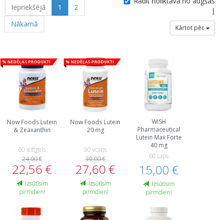
Rādīt noliktavā no augšas
Iepriekšējā
1
2
|
Nākamā
Kārtot pēc
% Nedēļas produkti
% Nedēļas produkti
WISH
Now Foods Lutein
Now Foods Lutein
Pharmaceutical
& Zeaxanthin
20 mg
Lutein Max Forte
40 mg
60 softgels
90 vcaps
60 caps
24,00 €
30,00 €
22,56 €
27,60 €
15,00 €
Izsūtīsim
Izsūtīsim
Izsūtīsim
pirmdien!
pirmdien!
pirmdien!