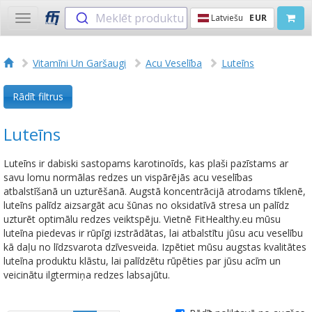
Meklēt produktu
Latviešu
EUR
Toggle
navigation
Vitamīni Un Garšaugi
Acu Veselība
Luteīns
Rādīt filtrus
Luteīns
Luteīns ir dabiski sastopams karotinoīds, kas plaši pazīstams ar
savu lomu normālas redzes un vispārējās acu veselības
atbalstīšanā un uzturēšanā. Augstā koncentrācijā atrodams tīklenē,
luteīns palīdz aizsargāt acu šūnas no oksidatīvā stresa un palīdz
uzturēt optimālu redzes veiktspēju. Vietnē FitHealthy.eu mūsu
luteīna piedevas ir rūpīgi izstrādātas, lai atbalstītu jūsu acu veselību
kā daļu no līdzsvarota dzīvesveida. Izpētiet mūsu augstas kvalitātes
luteīna produktu klāstu, lai palīdzētu rūpēties par jūsu acīm un
veicinātu ilgtermiņa redzes labsajūtu.