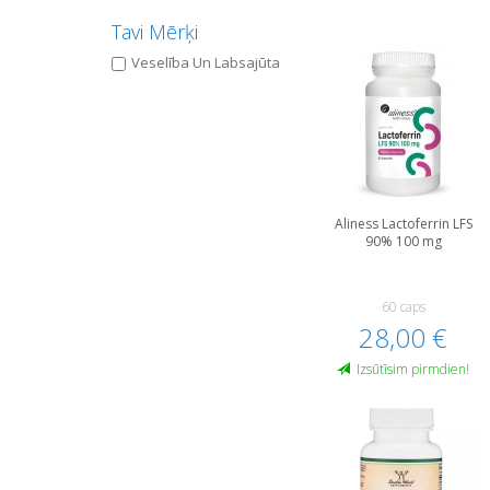
Tavi Mērķi
Veselība Un Labsajūta
Aliness Lactoferrin LFS
90% 100 mg
60 caps
28,00 €
Izsūtīsim pirmdien!