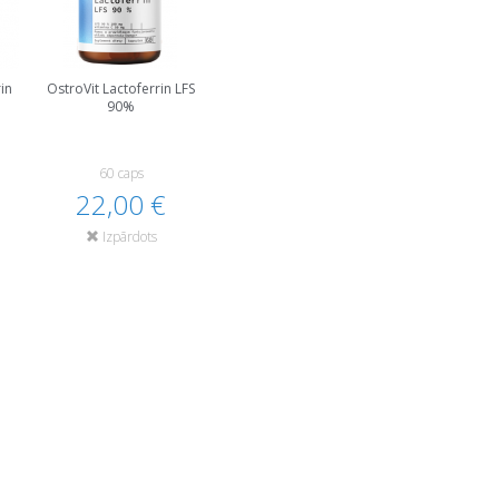
in
OstroVit Lactoferrin LFS
90%
60 caps
22,00 €
Izpārdots