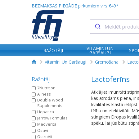
BEZMAKSAS PIEGĀDE pirkumiem virs €49*
VITAMĪNI UN
RAŽOTĀJI
SPO
GARŠAUGI
Vitamīni Un Garšaugi
Gremošana
Lacto
Lactoferīns
Ražotāji
7Nutrition
Atklājiet imunitāti stip
Aliness
kas atrodams pienā, ir
Double Wood
kvalitātes klāstā ietilp
Supplements
tīrību un efektivitāti. 
Hepatica
stingriem Eiropas kvalit
Jarrow Formulas
spēku, lai jūs būtu stipr
Medverita
Osavi
OstroVit