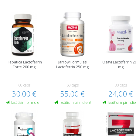
Hepatica Lactoferrin
Jarrow Formulas
Osavi Lactoferrin 2
Forte 200 mg
Lactoferrin 250 mg
mg
60 caps
60 caps
30 caps
30,00 €
55,00 €
24,00 €
Izsūtīsim pirmdien!
Izsūtīsim pirmdien!
Izsūtīsim pirmdie