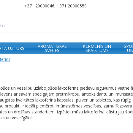
+371 20000046
,
+371 20000558
AROMĀTISKĀS
ĶERMENIS UN
SPO
RTA UZTURS
SVECES
SKAISTUMS
UN
ferīns
rinošos un veselību uzlabojošos laktoferīna piedevu ieguvumus vietnē f
 slavens ar savām spēcīgajām pretmikrobu, antioksidantu un imūnsis
st augstas kvalitātes laktoferīna kapsulas, pulveri un tabletes, kas rūp
Mūsu produkti ir ideāli piemēroti imūnsistēmas veselības, zarnu līdzsvara
ātes un drošības standartiem. Izpētiet mūsu laktoferīna klāstu jau šo
āks un veselīgāks!