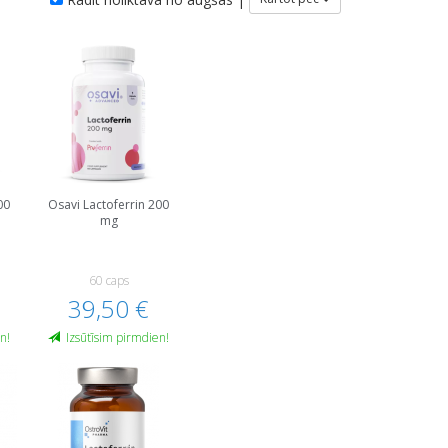
00
Osavi Lactoferrin 200
mg
60 caps
39,50 €
n!
Izsūtīsim pirmdien!