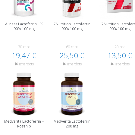
Aliness Lactoferrin LFS
7Nutrition Lactoferrin
7Nutrition Lactoferr
90% 100 mg
90% 100 mg
90% 100 mg
30 caps
60 caps
20 pac
19,47 €
25,50 €
13,50 €
Izpārdots
Izpārdots
Izpārdots
Medverita Lactoferrin +
Medverita Lactoferrin
Rosehip
200 mg