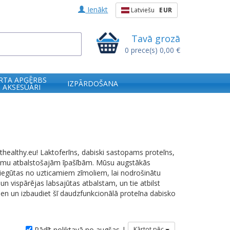
Ienākt
Latviešu
EUR
Tavā grozā
0
prece(s)
0,00 €
RTA APĢĒRBS
IZPĀRDOŠANA
 AKSESUĀRI
ithealthy.eu! Laktoferīns, dabiski sastopams proteīns,
tēmu atbalstošajām īpašībām. Mūsu augstākās
īgi iegūtas no uzticamiem zīmoliem, lai nodrošinātu
 un vispārējas labsajūtas atbalstam, un tie atbilst
dien un izbaudiet šī daudzfunkcionālā proteīna dabisko
Rādīt noliktavā no augšas |
Kārtot pēc