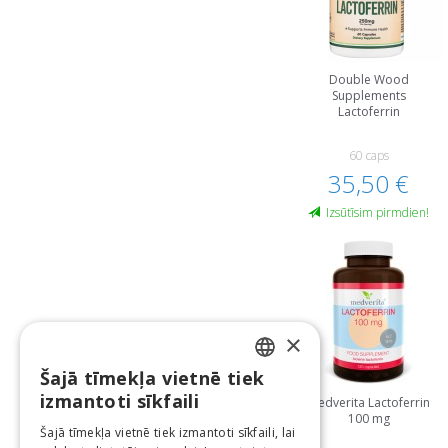
Double Wood
Supplements
Lactoferrin
60 caps
35,50 €
Izsūtīsim pirmdien!
×
Šajā tīmekļa vietnē tiek
LATVIAN
izmantoti sīkfaili
Medverita Lactoferrin
100 mg
ENGLISH
Šajā tīmekļa vietnē tiek izmantoti sīkfaili, lai