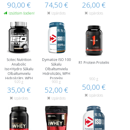
90,00 €
74,50 €
26,00 €
Izsūtīsim šodien!
Izpārdots
Izpārdots
Scitec Nutrition
Dymatize ISO 100
R1 Protein Proteīni
Anabolic
Sūkalu
Iso+Hydro Sūkalu
Olbaltumvielu
Olbaltumvielu
Hidrolizāts, WPH
Hidrolizāts, WPH
Proteīni
900 g
920 g
900 g
Proteīni
50,00 €
35,00 €
52,00 €
Izpārdots
Izpārdots
Izpārdots