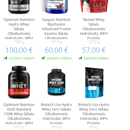
Optimum Nutrition
Gaspari Nutrition
Mutant Whey
Hydro Whey
MyoFusion
Sūkalu
Sūkalu
Advanced Protein
Olbaltumvielu
Olbaltumvielu
Kazeīns Sūkalu
Hidrolizāts, WPH
Hidrolizāts, WPH
Olbaltumvielu
Proteīni
1590 g
1814 g
2270 g
Proteīni
Hidrolizāts, WPH
100,00 €
60,00 €
Proteīni
57,00 €
Izsūtīsim šodien!
Izsūtīsim šodien!
Izsūtīsim šodien!
Optimum Nutrition
Biotech Usa Hydro
Biotech Usa Hydro
Gold Standard
Whey Zero Sūkalu
Whey Zero Sūkalu
100% Whey Sūkalu
Olbaltumvielu
Olbaltumvielu
Olbaltumvielu
Hidrolizāts, WPH
Hidrolizāts, WPH
Hidrolizāts, WPH
Proteīni
Proteīni
2273 g
1816 g
454 g
Proteīni