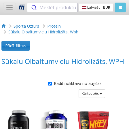
Meklēt produktu
Latviešu
EUR
Toggle
navigation
Sporta Uzturs
Proteīni
Sūkalu Olbaltumvielu Hidrolizāts, Wph
Rādīt filtrus
Sūkalu Olbaltumvielu Hidrolizāts, WPH
Rādīt noliktavā no augšas |
Kārtot pēc