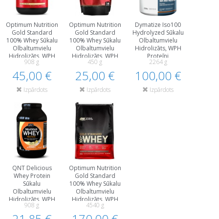
Optimum Nutrition
Optimum Nutrition
Dymatize Iso100
Gold Standard
Gold Standard
Hydrolyzed Sūkalu
100% Whey Sūkalu
100% Whey Sūkalu
Olbaltumvielu
Olbaltumvielu
Olbaltumvielu
Hidrolizāts, WPH
Hidrolizāts, WPH
Hidrolizāts, WPH
Proteīni
908 g
450 g
2264 g
Proteīni
Proteīni
45,00 €
25,00 €
100,00 €
Izpārdots
Izpārdots
Izpārdots
QNT Delicious
Optimum Nutrition
Whey Protein
Gold Standard
Sūkalu
100% Whey Sūkalu
Olbaltumvielu
Olbaltumvielu
Hidrolizāts, WPH
Hidrolizāts, WPH
908 g
4540 g
Proteīni
Proteīni
21,85 €
170,00 €