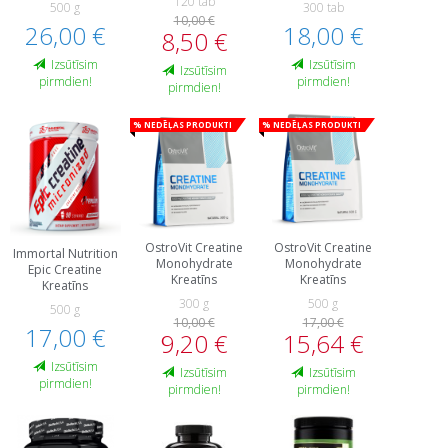
120 tab
500 g
300 tab
10,00 €
26,00 €
18,00 €
8,50 €
Izsūtīsim
Izsūtīsim
Izsūtīsim
pirmdien!
pirmdien!
pirmdien!
% Nedēļas produkti
% Nedēļas produkti
OstroVit Creatine
OstroVit Creatine
Immortal Nutrition
Monohydrate
Monohydrate
Epic Creatine
Kreatīns
Kreatīns
Kreatīns
300 g
500 g
500 g
10,00 €
17,00 €
17,00 €
9,20 €
15,64 €
Izsūtīsim
Izsūtīsim
Izsūtīsim
pirmdien!
pirmdien!
pirmdien!