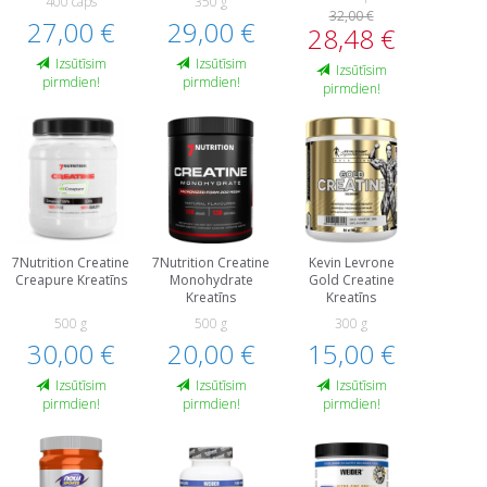
400 caps
350 g
32,00 €
27,00 €
29,00 €
28,48 €
Izsūtīsim
Izsūtīsim
Izsūtīsim
pirmdien!
pirmdien!
pirmdien!
7Nutrition Creatine
7Nutrition Creatine
Kevin Levrone
Creapure Kreatīns
Monohydrate
Gold Creatine
Kreatīns
Kreatīns
500 g
500 g
300 g
30,00 €
20,00 €
15,00 €
Izsūtīsim
Izsūtīsim
Izsūtīsim
pirmdien!
pirmdien!
pirmdien!