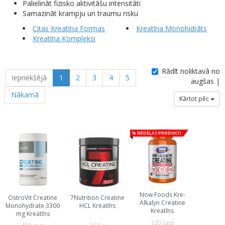
Palielināt fizisko aktivitāšu intensitāti
Samazināt krampju un traumu risku
Citas Kreatīna Formas
Kreatīna Мonohidrāts
Kreatīna Кompleksi
Rādīt noliktavā no
Iepriekšējā
1
2
3
4
5
augšas |
Nākamā
Kārtot pēc
% Nedēļas produkti
Now Foods Kre-
OstroVit Creatine
7Nutrition Creatine
Alkalyn Creatine
Monohydrate 3300
HCL Kreatīns
Kreatīns
mg Kreatīns
120 caps