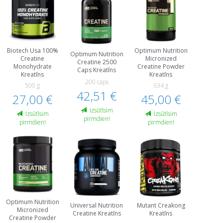
Biotech Usa 100%
Optimum Nutrition
Optimum Nutrition
Creatine
Micronized
Creatine 2500
Monohydrate
Creatine Powder
Caps Kreatīns
Kreatīns
Kreatīns
200 caps
500 g
634 g
42,51 €
27,00 €
45,00 €
Izsūtīsim
Izsūtīsim
Izsūtīsim
pirmdien!
pirmdien!
pirmdien!
Optimum Nutrition
Universal Nutrition
Mutant Creakong
Micronized
Creatine Kreatīns
Kreatīns
Creatine Powder