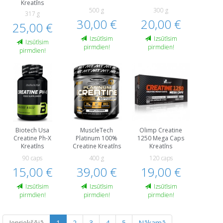
Kreatīns
500 g
300 g
317 g
30,00 €
20,00 €
25,00 €
Izsūtīsim
Izsūtīsim
Izsūtīsim
pirmdien!
pirmdien!
pirmdien!
Biotech Usa
MuscleTech
Olimp Creatine
Creatine Ph-X
Platinum 100%
1250 Mega Caps
Kreatīns
Creatine Kreatīns
Kreatīns
90 caps
400 g
120 caps
15,00 €
39,00 €
19,00 €
Izsūtīsim
Izsūtīsim
Izsūtīsim
pirmdien!
pirmdien!
pirmdien!
Iepriekšējā
1
2
3
4
5
Nākamā