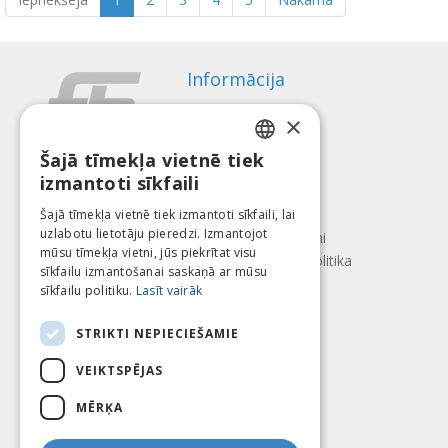
Informācija
Apmaksas veidi
×
Piegāde
Atteikuma tiesības
Šajā tīmekļa vietnē tiek
LATVIAN
izmantoti sīkfaili
Par mums
ENGLISH
Kontakti
Šajā tīmekļa vietnē tiek izmantoti sīkfaili, lai
uzlabotu lietotāju pieredzi. Izmantojot
LITHUANIAN
Lietošanas noteikumi
mūsu tīmekļa vietni, jūs piekrītat visu
Konfidencialitātes politika
ESTONIAN
sīkfailu izmantošanai saskaņā ar mūsu
Seko mums
Atrodi mūs
sīkfailu politiku.
Lasīt vairāk
RUSSIAN
STRIKTI NEPIECIEŠAMIE
VEIKTSPĒJAS
Mēs pieņēmam
MĒRĶA