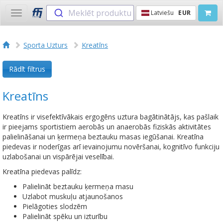
Meklēt produktu
Latviešu
EUR
Toggle
navigation
Sporta Uzturs
Kreatīns
Rādīt filtrus
Kreatīns
Kreatīns ir visefektīvākais ergogēns uztura bagātinātājs, kas pašlaik
ir pieejams sportistiem aerobās un anaerobās fiziskās aktivitātes
palielināšanai un ķermeņa beztauku masas iegūšanai. Kreatīna
piedevas ir noderīgas arī ievainojumu novēršanai, kognitīvo funkciju
uzlabošanai un vispārējai veselībai.
Kreatīna piedevas palīdz:
Palielināt beztauku ķermeņa masu
Uzlabot muskuļu atjaunošanos
Pielāgoties slodzēm
Palielināt spēku un izturību