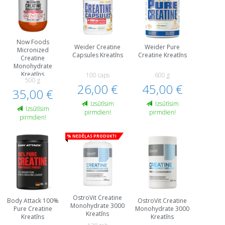
Now Foods
Weider Creatine
Weider Pure
Micronized
Capsules Kreatīns
Creatine Kreatīns
Creatine
Monohydrate
Kreatīns
100 caps
600 g
500 g
26,00 €
45,00 €
35,00 €
Izsūtīsim
Izsūtīsim
Izsūtīsim
pirmdien!
pirmdien!
pirmdien!
% Nedēļas produkti
OstroVit Creatine
Body Attack 100%
OstroVit Creatine
Monohydrate 3000
Pure Creatine
Monohydrate 3000
Kreatīns
Kreatīns
Kreatīns