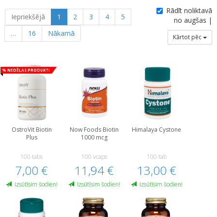
Rādīt noliktavā
Iepriekšējā
1
2
3
4
5
no augšas |
…
16
Nākamā
Kārtot pēc
% Nedēļas produkti
OstroVit Biotin
Now Foods Biotin
Himalaya Cystone
Plus
1000 mcg
100 tabs
100 vcaps
100 tab
7,00 €
11,94 €
13,00 €
Izsūtīsim šodien!
Izsūtīsim šodien!
Izsūtīsim šodien!