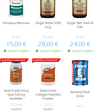
Himalaya Menosan
Solgar Biotin 5000
Solgar Skin, Nails &
mcg
Hair
60 tab
50 vcaps
60 tab
15,00 €
28,00 €
24,00 €
Izsūtīsim šodien!
Izsūtīsim šodien!
Izsūtīsim šodien!
% Nedēļas produkti
% Nedēļas produkti
Now Foods Dong
Now Foods
Nutrend Flexit
Quai 520 mg
Collagen Peptides
Drink
Sievietēm
Powder
100 vcaps
227 g
400 g
14,00 €
24,00 €