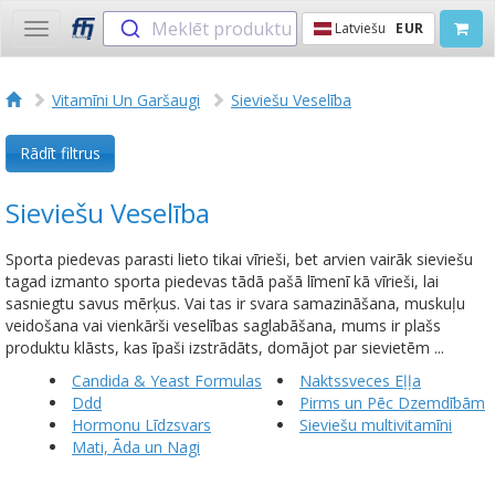
Meklēt produktu
Latviešu
EUR
Toggle
navigation
Vitamīni Un Garšaugi
Sieviešu Veselība
Rādīt filtrus
Sieviešu Veselība
Sporta piedevas parasti lieto tikai vīrieši, bet arvien vairāk sieviešu
tagad izmanto sporta piedevas tādā pašā līmenī kā vīrieši, lai
sasniegtu savus mērķus. Vai tas ir svara samazināšana, muskuļu
veidošana vai vienkārši veselības saglabāšana, mums ir plašs
produktu klāsts, kas īpaši izstrādāts, domājot par sievietēm ...
Candida & Yeast Formulas
Naktssveces Eļļa
Ddd
Pirms un Pēc Dzemdībām
Hormonu Līdzsvars
Sieviešu multivitamīni
Mati, Āda un Nagi