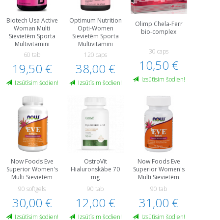
Biotech Usa Active
Optimum Nutrition
Olimp Chela-Ferr
Woman Multi
Opti-Women
bio-complex
Sievietēm Sporta
Sievietēm Sporta
Multivitamīni
Multivitamīni
30 caps
60 tab
120 caps
10,50 €
19,50 €
38,00 €
Izsūtīsim šodien!
Izsūtīsim šodien!
Izsūtīsim šodien!
Now Foods Eve
OstroVit
Now Foods Eve
Superior Women's
Hialuronskābe 70
Superior Women's
Multi Sievietēm
mg
Multi Sievietēm
90 softgels
90 tab
90 tab
30,00 €
12,00 €
31,00 €
Izsūtīsim šodien!
Izsūtīsim šodien!
Izsūtīsim šodien!