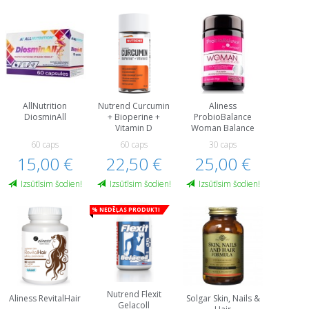
AllNutrition
Nutrend Curcumin
Aliness
DiosminAll
+ Bioperine +
ProbioBalance
Vitamin D
Woman Balance
60 caps
60 caps
30 caps
15,00 €
22,50 €
25,00 €
Izsūtīsim šodien!
Izsūtīsim šodien!
Izsūtīsim šodien!
% Nedēļas produkti
Nutrend Flexit
Aliness RevitalHair
Solgar Skin, Nails &
Gelacoll