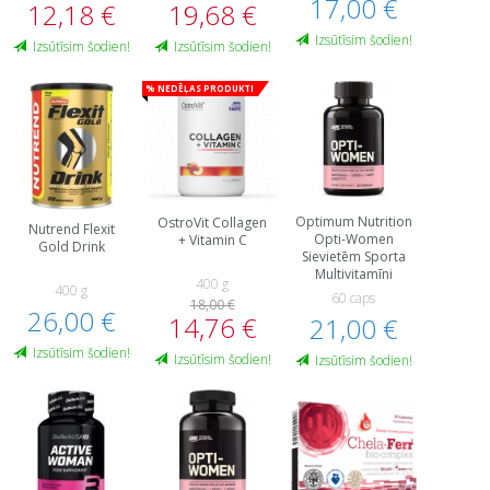
17,00 €
12,18 €
19,68 €
Izsūtīsim šodien!
Izsūtīsim šodien!
Izsūtīsim šodien!
% Nedēļas produkti
Optimum Nutrition
OstroVit Collagen
Nutrend Flexit
Opti-Women
+ Vitamin C
Gold Drink
Sievietēm Sporta
Multivitamīni
400 g
400 g
60 caps
18,00 €
26,00 €
14,76 €
21,00 €
Izsūtīsim šodien!
Izsūtīsim šodien!
Izsūtīsim šodien!