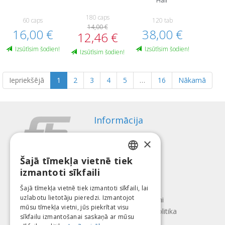
Hair
180 caps
60 caps
120 tab
14,00 €
16,00 €
38,00 €
12,46 €
Izsūtīsim šodien!
Izsūtīsim šodien!
Izsūtīsim šodien!
Iepriekšējā
1
2
3
4
5
…
16
Nākamā
Informācija
Apmaksas veidi
×
Piegāde
Atteikuma tiesības
Šajā tīmekļa vietnē tiek
LATVIAN
izmantoti sīkfaili
Par mums
ENGLISH
Kontakti
Šajā tīmekļa vietnē tiek izmantoti sīkfaili, lai
uzlabotu lietotāju pieredzi. Izmantojot
LITHUANIAN
Lietošanas noteikumi
mūsu tīmekļa vietni, jūs piekrītat visu
Konfidencialitātes politika
ESTONIAN
sīkfailu izmantošanai saskaņā ar mūsu
Seko mums
Atrodi mūs