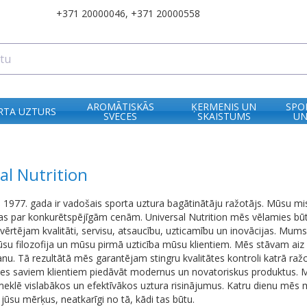
+371 20000046
,
+371 20000558
AROMĀTISKĀS
ĶERMENIS UN
SPO
RTA UZTURS
SVECES
SKAISTUMS
UN
al Nutrition
 1977. gada ir vadošais sporta uztura bagātinātāju ražotājs. Mūsu mis
as par konkurētspējīgām cenām. Universal Nutrition mēs vēlamies būt 
tējam kvalitāti, servisu, atsaucību, uzticamību un inovācijas. Mums 
mūsu filozofija un mūsu pirmā uzticība mūsu klientiem. Mēs stāvam aiz
u. Tā rezultātā mēs garantējam stingru kvalitātes kontroli katrā ra
saviem klientiem piedāvāt modernus un novatoriskus produktus. Mē
klē vislabākos un efektīvākos uztura risinājumus. Katru dienu mēs m
jūsu mērķus, neatkarīgi no tā, kādi tas būtu.