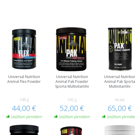
Universal Nutrition
Universal Nutrition
Universal Nutritio
Animal Flex Powder
Animal Pak Powder
Animal Pak Sport
Sporta Multivitamīni
Multivitamīni
348 g
342 g
44 paс
44,00 €
52,00 €
65,00 €
Izsūtīsim pirmdien!
Izsūtīsim pirmdien!
Izsūtīsim pirmdie