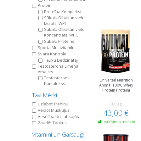
Proteīni
Proteīna Kompleksi
Sūkalu Olbaltumvielu
Izolāts, WPI
Sūkalu Olbaltumvielu
Koncentrāts, WPC
Sūkalu Proteīns
Sporta Multivitamīni
Svara Kontrole
Tauku Dedzinātāji
Testosterona Līmeņa
Atbalsts
Testosterons,
Universal Nutrition
Komplekss
Animal 100% Whey
Protein Proteīni
Tavi Mērķi
Uzlabot Treniņu
1000 g
Veidot Muskuļus
43,00 €
Veselība Un Labsajūta
Izsūtīsim pirmdien!
Zaudēt Taukus
Vitamīni un Garšaugi