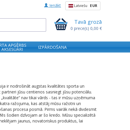
Ienākt
Latviešu
EUR
Tavā grozā
0
prece(s)
0,00 €
RTA APĢĒRBS
IZPĀRDOŠANA
 AKSESUĀRI
ija ir nodrošināt augstas kvalitātes sporta un
partneri jūsu centienos sasniegt jūsu potenciālu.
„kvalitāte” nav tikai vārds - tas ir mūsu uzņēmuma
 katra ražojuma, kas atstāj mūsu ražotni un
žošanas procesa posmā. Pirms vairāk nekā divdesmit
s šodien dzīvojam ar šo kredo. Mūsu specializētā
eklējam jaunus, novatoriskus produktus, lai