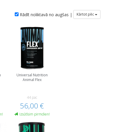
Rādīt noliktavā no augšas |
Kārtot pēc
n
Universal Nutrition
a
Animal Flex
44 pac
56,00 €
n!
Izsūtīsim pirmdien!