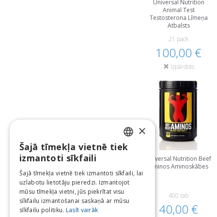
Universal Nutrition
Animal Test
Testosterona Līmeņa
Atbalsts
21 pack
100,00 €
Izpārdots
×
Šajā tīmekļa vietnē tiek
LATVIAN
izmantoti sīkfaili
Universal Nutrition Beef
Aminos Aminoskābes
ENGLISH
Šajā tīmekļa vietnē tiek izmantoti sīkfaili, lai
uzlabotu lietotāju pieredzi. Izmantojot
LITHUANIAN
mūsu tīmekļa vietni, jūs piekrītat visu
400 tab
ESTONIAN
sīkfailu izmantošanai saskaņā ar mūsu
40,00 €
sīkfailu politiku.
Lasīt vairāk
RUSSIAN