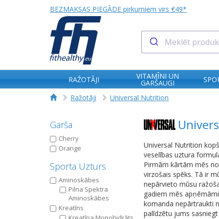
BEZMAKSAS PIEGĀDE pirkumiem virs €49*
VITAMĪNI UN
RAŽOTĀJI
SPO
GARŠAUGI
Ražotāji
Universal Nutrition
Univers
Garša
Cherry
Universal Nutrition kopš
Orange
veselības uztura formul
Pirmām kārtām mēs novēr
Sporta Uzturs
virzošais spēks. Tā ir 
Aminoskābes
nepārvieto mūsu ražošan
Pilna Spektra
gadiem mēs apņēmāmies 
Aminoskābes
komanda nepārtraukti me
Kreatīns
palīdzētu jums sasniegt 
Kreatīna Мonohidrāts