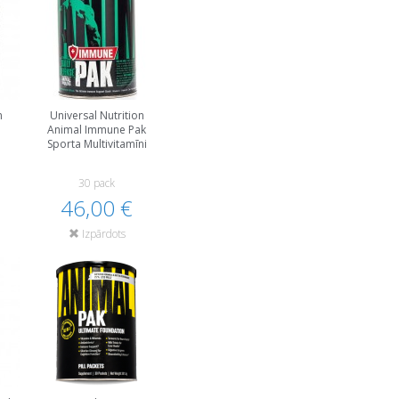
n
Universal Nutrition
Animal Immune Pak
Sporta Multivitamīni
30 pack
46,00 €
Izpārdots