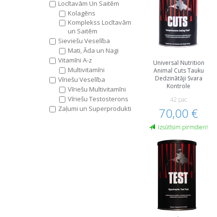
Locītavām Un Saitēm
Kolagēns
Komplekss Locītavām
un Saitēm
Sieviešu Veselība
Mati, Āda un Nagi
Vitamīni A-z
Universal Nutrition
Multivitamīni
Animal Cuts Tauku
Dedzinātāji Svara
Vīriešu Veselība
Kontrole
Vīriešu Multivitamīni
Vīriešu Testosterons
42 pac
Zaļumi un Superprodukti
70,00 €
Izsūtīsim pirmdien!