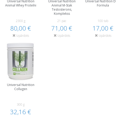
Universal Nutrition
Universal Nutrition
Universal Nutrition D
Animal Whey Proteīni
Animal M-Stak
Formula
Testosterons,
Komplekss
2300 g
21 pac
100 tab
80,00 €
71,00 €
17,00 €
Izpārdots
Izpārdots
Izpārdots
Universal Nutrition
Collagen
300 g
32,16 €