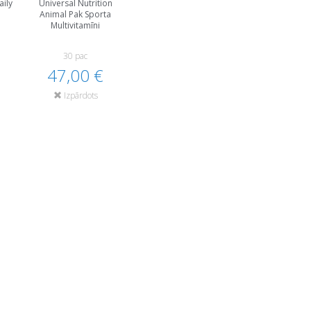
aily
Universal Nutrition
Animal Pak Sporta
Multivitamīni
30 pac
47,00 €
Izpārdots