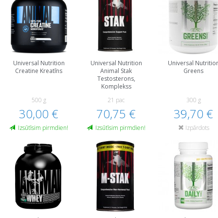
Universal Nutrition
Universal Nutrition
Universal Nutritio
Creatine Kreatīns
Animal Stak
Greens
Testosterons,
Komplekss
500 g
21 pac
300 g
30,00 €
70,75 €
39,70 €
Izsūtīsim pirmdien!
Izsūtīsim pirmdien!
Izpārdots