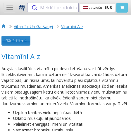
Meklēt produktu
Latviešu
EUR
Toggle
navigation
Vitamīni Un Garšaugi
Vitamīni A-z
Rādīt filtrus
Vitamīni A-z
Augstas kvalitātes vitamīnu piedevu lietošana var būt vērtīgs
līdzeklis ikvienam, kam ir uztura nelīdzsvarotība vai dažādas uztura
vajadzības, un risinājums, lai novērstu plaši izplatītus vitamīnu
trūkumus mūsdienās. Amerikas Medicīnas asociācija šodien iesaka
visiem pieaugušajiem katru dienu lietot vismaz vienu multivitamīnu
tableti lai nodrošinātu, ka cilvēki ēdienā saņem pietiekamu
daudzumu vitamīnu un minerālvielu. Vitamīnu formulas var palīdzēt:
Uzpilda barības vielu nepilnības diētā
Uzlabo muskuļu atjaunošanos
Palieliniet enerģijas līmeni un vitalitāti
Samazināt hronisku slimību risku