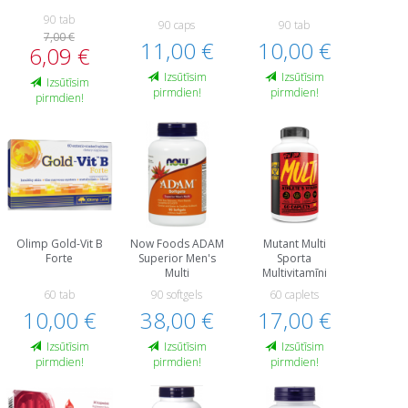
90 tab
90 caps
90 tab
7,00 €
11,00 €
10,00 €
6,09 €
Izsūtīsim
Izsūtīsim
Izsūtīsim
pirmdien!
pirmdien!
pirmdien!
Olimp Gold-Vit B
Now Foods ADAM
Mutant Multi
Forte
Superior Men's
Sporta
Multi
Multivitamīni
60 tab
90 softgels
60 caplets
10,00 €
38,00 €
17,00 €
Izsūtīsim
Izsūtīsim
Izsūtīsim
pirmdien!
pirmdien!
pirmdien!