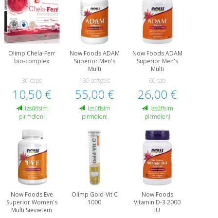
Olimp Chela-Ferr
Now Foods ADAM
Now Foods ADAM
bio-complex
Superior Men's
Superior Men's
Multi
Multi
30 caps
180 softgels
60 tab
10,50 €
55,00 €
26,00 €
Izsūtīsim
Izsūtīsim
Izsūtīsim
pirmdien!
pirmdien!
pirmdien!
Now Foods Eve
Olimp Gold-Vit C
Now Foods
Superior Women's
1000
Vitamin D-3 2000
Multi Sievietēm
IU