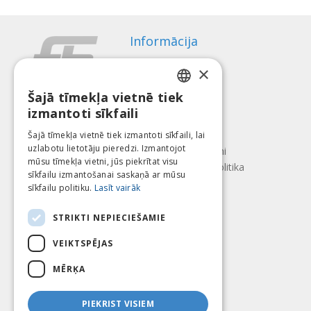
Informācija
Apmaksas veidi
×
Piegāde
Atteikuma tiesības
Šajā tīmekļa vietnē tiek
LATVIAN
izmantoti sīkfaili
Par mums
ENGLISH
Kontakti
Šajā tīmekļa vietnē tiek izmantoti sīkfaili, lai
uzlabotu lietotāju pieredzi. Izmantojot
LITHUANIAN
Lietošanas noteikumi
mūsu tīmekļa vietni, jūs piekrītat visu
Konfidencialitātes politika
ESTONIAN
sīkfailu izmantošanai saskaņā ar mūsu
Seko mums
Atrodi mūs
sīkfailu politiku.
Lasīt vairāk
RUSSIAN
STRIKTI NEPIECIEŠAMIE
VEIKTSPĒJAS
Mēs pieņēmam
MĒRĶA
PIEKRIST VISIEM