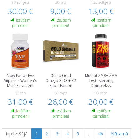
90 softgels
20 tab
120 softgels
30,00 €
9,00 €
13,00 €
Izsūtīsim
Izsūtīsim
Izsūtīsim
pirmdien!
pirmdien!
pirmdien!
Now Foods Eve
Olimp Gold
Mutant ZM8+ ZMA
Superior Women's
Omega 3 D3 + K2
Testosterons,
Multi Sievietēm
Sport Edition
Komplekss
90 tab
60 caps
90 caps
31,00 €
26,00 €
20,00 €
Izsūtīsim
Izsūtīsim
Izsūtīsim
pirmdien!
pirmdien!
pirmdien!
Iepriekšējā
1
2
3
4
5
…
46
Nākamā