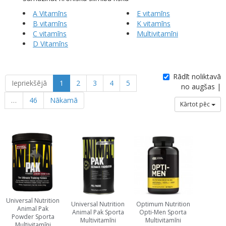
A Vitamīns
E vitamīns
B vitamīns
K vitamīns
C vitamīns
Multivitamīni
D Vitamīns
Rādīt noliktavā
Iepriekšējā
1
2
3
4
5
no augšas |
…
46
Nākamā
Kārtot pēc
Universal Nutrition
Universal Nutrition
Optimum Nutrition
Animal Pak
Animal Pak Sporta
Opti-Men Sporta
Powder Sporta
Multivitamīni
Multivitamīni
Multivitamīni