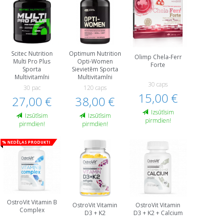
Scitec Nutrition
Optimum Nutrition
Olimp Chela-Ferr
Multi Pro Plus
Opti-Women
Forte
Sporta
Sievietēm Sporta
Multivitamīni
Multivitamīni
30 caps
30 pac
120 caps
15,00 €
27,00 €
38,00 €
Izsūtīsim
Izsūtīsim
Izsūtīsim
pirmdien!
pirmdien!
pirmdien!
% Nedēļas produkti
OstroVit Vitamin B
OstroVit Vitamin
OstroVit Vitamin
Complex
D3 + K2
D3 + K2 + Calcium