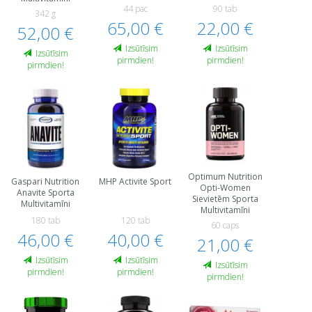
44 paс
90 tab
342 g
65,00 €
22,00 €
52,00 €
Izsūtīsim
Izsūtīsim
Izsūtīsim
pirmdien!
pirmdien!
pirmdien!
Optimum Nutrition
Gaspari Nutrition
MHP Activite Sport
Opti-Women
Anavite Sporta
Sievietēm Sporta
Multivitamīni
Multivitamīni
180 tab
120 tab
60 caps
46,00 €
40,00 €
21,00 €
Izsūtīsim
Izsūtīsim
Izsūtīsim
pirmdien!
pirmdien!
pirmdien!