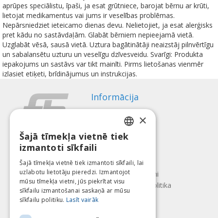
aprūpes speciālistu, īpaši, ja esat grūtniece, barojat bērnu ar krūti,
lietojat medikamentus vai jums ir veselības problēmas.
Nepārsniedziet ieteicamo dienas devu. Nelietojiet, ja esat alerģisks
pret kādu no sastāvdaļām. Glabāt bērniem nepieejamā vietā.
Uzglabāt vēsā, sausā vietā. Uztura bagātinātāji neaizstāj pilnvērtīgu
un sabalansētu uzturu un veselīgu dzīvesveidu. Svarīgi: Produkta
iepakojums un sastāvs var tikt mainīti. Pirms lietošanas vienmēr
izlasiet etiķeti, brīdinājumus un instrukcijas.
Informācija
Apmaksas veidi
×
Piegāde
Atteikuma tiesības
Šajā tīmekļa vietnē tiek
LATVIAN
izmantoti sīkfaili
Par mums
ENGLISH
Kontakti
Šajā tīmekļa vietnē tiek izmantoti sīkfaili, lai
uzlabotu lietotāju pieredzi. Izmantojot
LITHUANIAN
Lietošanas noteikumi
mūsu tīmekļa vietni, jūs piekrītat visu
Konfidencialitātes politika
ESTONIAN
sīkfailu izmantošanai saskaņā ar mūsu
Seko mums
Atrodi mūs
sīkfailu politiku.
Lasīt vairāk
RUSSIAN