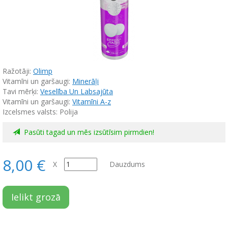
Ražotāji:
Olimp
Vitamīni un garšaugi:
Minerāļi
Tavi mērķi:
Veselība Un Labsajūta
Vitamīni un garšaugi:
Vitamīni A-z
Izcelsmes valsts: Polija
Pasūti tagad un mēs izsūtīsim pirmdien!
8,00 €
X
Dauzdums
Ielikt grozā