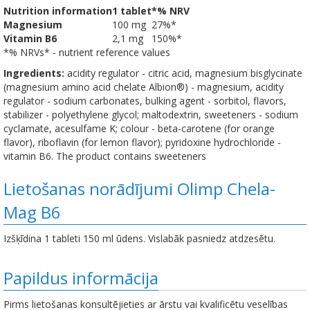
Nutrition information
1 tablet
*% NRV
Magnesium
100 mg
27%*
Vitamin B6
2,1 mg
150%*
*% NRVs* - nutrient reference values
Ingredients:
acidity regulator - citric acid, magnesium bisglycinate
(magnesium amino acid chelate Albion®) - magnesium, acidity
regulator - sodium carbonates, bulking agent - sorbitol, flavors,
stabilizer - polyethylene glycol; maltodextrin, sweeteners - sodium
cyclamate, acesulfame K; colour - beta-carotene (for orange
flavor), riboflavin (for lemon flavor); pyridoxine hydrochloride -
vitamin B6. The product contains sweeteners
Lietošanas norādījumi Olimp Chela-
Mag B6
Izšķīdina 1 tableti 150 ml ūdens. Vislabāk pasniedz atdzesētu.
Papildus informācija
Pirms lietošanas konsultējieties ar ārstu vai kvalificētu veselības