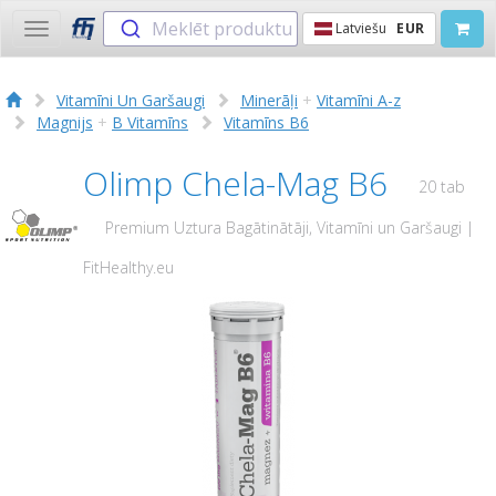
Meklēt produktu
Latviešu
EUR
Toggle
navigation
Vitamīni Un Garšaugi
Minerāļi
+
Vitamīni A-z
Magnijs
+
B Vitamīns
Vitamīns B6
Olimp Chela-Mag B6
20 tab
Premium Uztura Bagātinātāji, Vitamīni un Garšaugi |
FitHealthy.eu