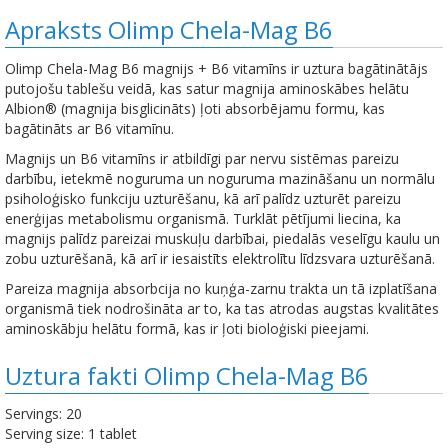
Apraksts Olimp Chela-Mag B6
Olimp Chela-Mag B6 magnijs + B6 vitamīns ir uztura bagātinātājs
putojošu tablešu veidā, kas satur magnija aminoskābes helātu
Albion® (magnija bisglicināts) ļoti absorbējamu formu, kas
bagātināts ar B6 vitamīnu.
Magnijs un B6 vitamīns ir atbildīgi par nervu sistēmas pareizu
darbību, ietekmē noguruma un noguruma mazināšanu un normālu
psiholoģisko funkciju uzturēšanu, kā arī palīdz uzturēt pareizu
enerģijas metabolismu organismā. Turklāt pētījumi liecina, ka
magnijs palīdz pareizai muskuļu darbībai, piedalās veselīgu kaulu un
zobu uzturēšanā, kā arī ir iesaistīts elektrolītu līdzsvara uzturēšanā.
Pareiza magnija absorbcija no kuņģa-zarnu trakta un tā izplatīšana
organismā tiek nodrošināta ar to, ka tas atrodas augstas kvalitātes
aminoskābju helātu formā, kas ir ļoti bioloģiski pieejami.
Uztura fakti Olimp Chela-Mag B6
Servings: 20
Serving size: 1 tablet