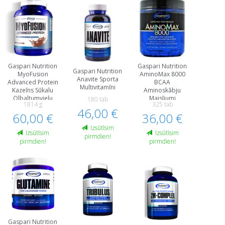
Gaspari Nutrition
Gaspari Nutrition
Gaspari Nutrition
MyoFusion
AminoMax 8000
Anavite Sporta
Advanced Protein
BCAA
Multivitamīni
Kazeīns Sūkalu
Aminoskābju
Olbaltumvielu
Maisījumi
180 tab
1814 g
325 tab
Hidrolizāts, WPH
Aminoskābes Pēc
46,00 €
60,00 €
Proteīni
36,00 €
Slodzes Un
Reģenerācija
Izsūtīsim
Izsūtīsim
Izsūtīsim
pirmdien!
pirmdien!
pirmdien!
Gaspari Nutrition