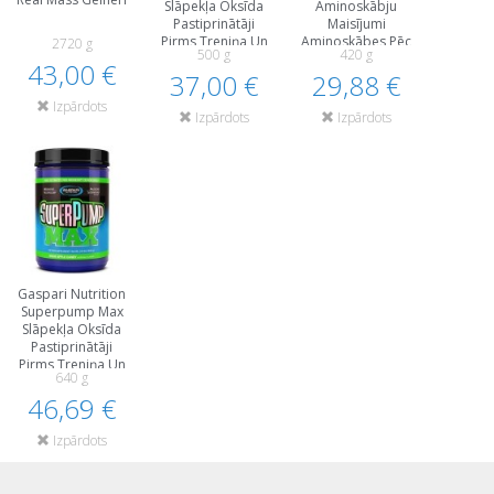
Slāpekļa Oksīda
Aminoskābju
Pastiprinātāji
Maisījumi
Pirms Treniņa Un
Aminoskābes Pēc
2720 g
500 g
420 g
Еnerģētiķi
Slodzes Un
43,00 €
37,00 €
29,88 €
Reģenerācija
Treniņa Laikā
Izpārdots
Izpārdots
Izpārdots
Gaspari Nutrition
Superpump Max
Slāpekļa Oksīda
Pastiprinātāji
Pirms Treniņa Un
640 g
Еnerģētiķi
46,69 €
Izpārdots