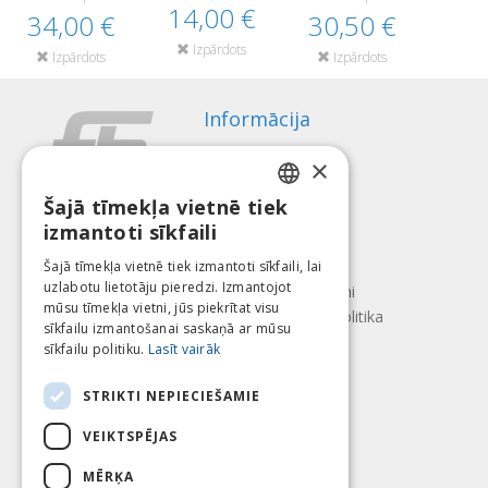
14,00 €
34,00 €
30,50 €
Izpārdots
Izpārdots
Izpārdots
Informācija
Apmaksas veidi
×
Piegāde
Atteikuma tiesības
Šajā tīmekļa vietnē tiek
LATVIAN
izmantoti sīkfaili
Par mums
ENGLISH
Kontakti
Šajā tīmekļa vietnē tiek izmantoti sīkfaili, lai
uzlabotu lietotāju pieredzi. Izmantojot
LITHUANIAN
Lietošanas noteikumi
mūsu tīmekļa vietni, jūs piekrītat visu
Konfidencialitātes politika
ESTONIAN
sīkfailu izmantošanai saskaņā ar mūsu
Seko mums
Atrodi mūs
sīkfailu politiku.
Lasīt vairāk
RUSSIAN
STRIKTI NEPIECIEŠAMIE
VEIKTSPĒJAS
Mēs pieņēmam
MĒRĶA