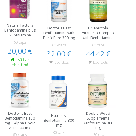
Natural Factors
Doctor's Best
Dr. Mercola
Benfotiamine plus
Benfotiamine with
Vitamin B Complex
Sulbutiamine
BenfoPure 300 mg
with Benfotiamine
60 caps
60 vcaps
60 caps
20,00 €
32,00 €
44,42 €
Izsūtīsim
Izpārdots
Izpārdots
pirmdien!
Doctor's Best
Double Wood
Nutricost
Benfotiamine 150
Supplements
Benfotiamine 300
mg + Alpha Lipoic
Benfotiamine 300
mg
Acid 300 mg
mg
30 caps
60 vcaps
120 caps