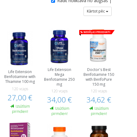
Rādīt noliktavā no augšas |
Kārtot pēc
% Nedēļas produkti
Life Extension
Doctor's Best
Life Extension
Mega
Benfotiamine 150
Benfotiamine with
Benfotiamine 250
with BenfoPure
Thiamine 100 mg
mg
150 mg
120 vcaps
120 vcaps
120 vcaps
27,00 €
34,00 €
34,62 €
Izsūtīsim
Izsūtīsim
Izsūtīsim
pirmdien!
pirmdien!
pirmdien!