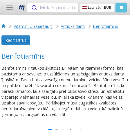
Meklēt produktu
Latviešu
EUR
Toggle
navigation
Vitamīni Un Garšaugi
Antioksidanti
Benfotiamīns
Rādīt filtrus
Benfotiamīns
Benfotiamīns ir taukos šķīstoša B1 vitamīna (tiamīna) forma, kas
pazīstama ar savu izcilo uzsūkšanos un spēcīgajām antioksidanta
īpašībām. Tas atbalsta veselīgu nervu darbību, veicina šūnu veselību
un palīdz uzturēt līdzsvarotu cukura līmeni asinīs. Benfotiamīns, ko
parasti izmanto, lai aizsargātu pret oksidatīvo stresu un atbalstītu
vispārējo vielmaiņas veselību, ir lieliska izvēle ikvienam, kas vēlas
uzlabot savu labsajūtu. Pārlūkojiet mūsu augstākās kvalitātes
benfotiamīna piedevu klāstu, lai iegūtu dabisku veidu, kā palielināt
ķermeņa aizsargspējas un vitalitāti.