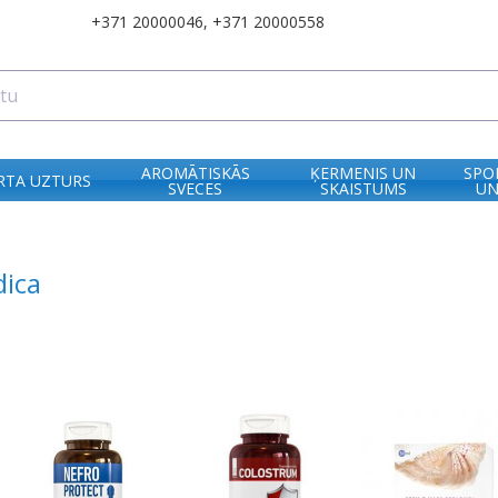
+371 20000046
,
+371 20000558
AROMĀTISKĀS
ĶERMENIS UN
SPO
RTA UZTURS
SVECES
SKAISTUMS
UN
dica