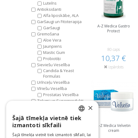
Luteīns
Antioksidanti
Alfa liposkābe, ALA
Garšaugi un Fitoterapija
A-Z Medica Gastro
Garšaugi
Protect
Gremošana
Aloe Vera
Jaunpiens
80 caps
Mastic Gum
10,37 €
Probiotiķi
Sieviešu Veselība
Izpārdots
Candida & Yeast
Formulas
Urīnceļu Veselība
Vīriešu Veselība
Prostatas Veselība
Zaļumi un Superprodukti
×
Šajā tīmekļa vietnē tiek
LATVIAN
izmantoti sīkfaili
A-Z Medica Velvetin
cream
ENGLISH
Šajā tīmekļa vietnē tiek izmantoti sīkfaili, lai