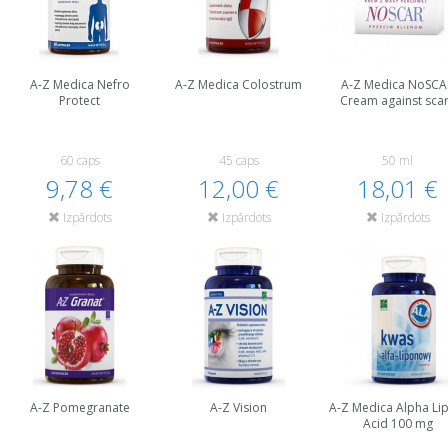
A-Z Medica Nefro
A-Z Medica Colostrum
A-Z Medica NoSCA
Protect
Cream against sca
60 caps
45 caps
50 ml
9,78 €
12,00 €
18,01 €
Izpārdots
Izpārdots
Izpārdots
A-Z Pomegranate
A-Z Vision
A-Z Medica Alpha Li
Acid 100 mg