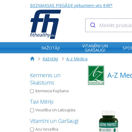
BEZMAKSAS PIEGĀDE pirkumiem virs €49*
VITAMĪNI UN
RAŽOTĀJI
SPO
GARŠAUGI
Ražotāji
A-z Medica
A-Z Me
Ķermenis un
Skaistums
Ķermeņa Кopšana
Tavi Mērķi
Veselība Un Labsajūta
Vitamīni un Garšaugi
Acu Veselība