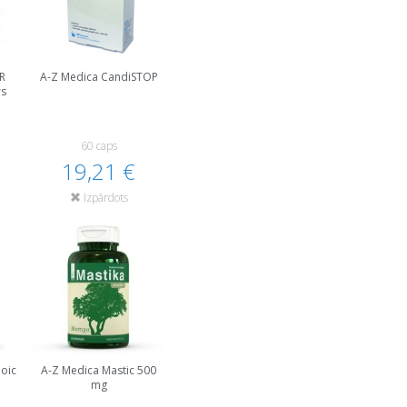
R
A-Z Medica CandiSTOP
rs
60 caps
19,21 €
Izpārdots
poic
A-Z Medica Mastic 500
mg