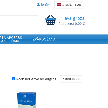
Ienākt
Latviešu
EUR
Tavā grozā
0
prece(s)
0,00 €
RTA APĢĒRBS
IZPĀRDOŠANA
 AKSESUĀRI
Rādīt noliktavā no augšas |
Kārtot pēc