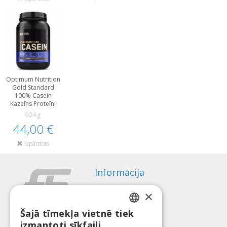
Optimum Nutrition
Gold Standard
100% Casein
Kazeīns Proteīni
924 g
44,00 €
Izpārdots
Informācija
Apmaksas veidi
×
Piegāde
Atteikuma tiesības
Šajā tīmekļa vietnē tiek
LATVIAN
izmantoti sīkfaili
Par mums