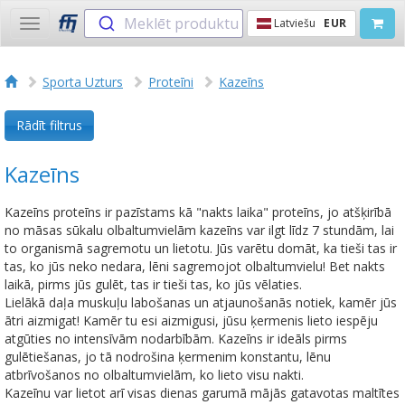
Meklēt produktu
Latviešu
EUR
Toggle
navigation
Sporta Uzturs
Proteīni
Kazeīns
Rādīt filtrus
Kazeīns
Kazeīns proteīns ir pazīstams kā "nakts laika" proteīns, jo atšķirībā
no māsas sūkalu olbaltumvielām kazeīns var ilgt līdz 7 stundām, lai
to organismā sagremotu un lietotu. Jūs varētu domāt, ka tieši tas ir
tas, ko jūs neko nedara, lēni sagremojot olbaltumvielu! Bet nakts
laikā, pirms jūs gulēt, tas ir tieši tas, ko jūs vēlaties.
Lielākā daļa muskuļu labošanas un atjaunošanās notiek, kamēr jūs
ātri aizmigat! Kamēr tu esi aizmigusi, jūsu ķermenis lieto iespēju
atgūties no intensīvām nodarbībām. Kazeīns ir ideāls pirms
gulētiešanas, jo tā nodrošina ķermenim konstantu, lēnu
atbrīvošanos no olbaltumvielām, ko lieto visu nakti.
Kazeīnu var lietot arī visas dienas garumā mājās gatavotas maltītes