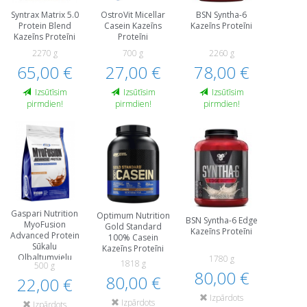
Syntrax Matrix 5.0
OstroVit Micellar
BSN Syntha-6
Protein Blend
Casein Kazeīns
Kazeīns Proteīni
Kazeīns Proteīni
Proteīni
2270 g
700 g
2260 g
65,00 €
27,00 €
78,00 €
Izsūtīsim
Izsūtīsim
Izsūtīsim
pirmdien!
pirmdien!
pirmdien!
Gaspari Nutrition
Optimum Nutrition
BSN Syntha-6 Edge
MyoFusion
Gold Standard
Kazeīns Proteīni
Advanced Protein
100% Casein
Sūkalu
Kazeīns Proteīni
Olbaltumvielu
1780 g
1818 g
500 g
Koncentrāts, WPC
80,00 €
80,00 €
Kazeīns Proteīni
22,00 €
Izpārdots
Izpārdots
Izpārdots