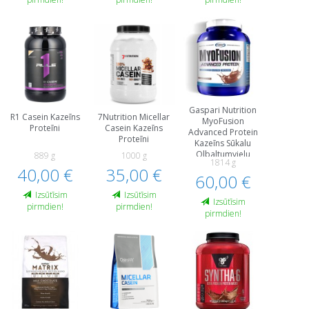
Gaspari Nutrition
R1 Casein Kazeīns
7Nutrition Micellar
MyoFusion
Proteīni
Casein Kazeīns
Advanced Protein
Proteīni
Kazeīns Sūkalu
Olbaltumvielu
889 g
1000 g
1814 g
Hidrolizāts, WPH
40,00 €
35,00 €
60,00 €
Proteīni
Izsūtīsim
Izsūtīsim
Izsūtīsim
pirmdien!
pirmdien!
pirmdien!