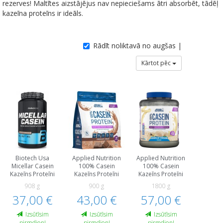
rezerves! Maltītes aizstājējus nav nepieciešams ātri absorbēt, tādēļ
kazeīna proteīns ir ideāls.
Rādīt noliktavā no augšas |
Kārtot pēc
Biotech Usa
Applied Nutrition
Applied Nutrition
Micellar Casein
100% Casein
100% Casein
Kazeīns Proteīni
Kazeīns Proteīni
Kazeīns Proteīni
908 g
900 g
1800 g
37,00 €
43,00 €
57,00 €
Izsūtīsim
Izsūtīsim
Izsūtīsim
pirmdien!
pirmdien!
pirmdien!