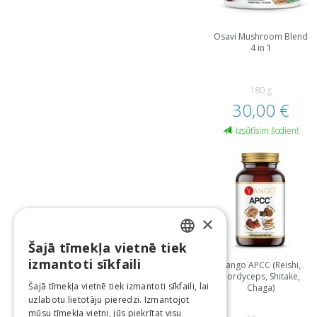
Osavi Mushroom Blend
4 in 1
180 g
30,00 €
Izsūtīsim šodien!
×
Šajā tīmekļa vietnē tiek
LATVIAN
izmantoti sīkfaili
Yango APCC (Reishi,
Cordyceps, Shitake,
ENGLISH
Šajā tīmekļa vietnē tiek izmantoti sīkfaili, lai
Chaga)
uzlabotu lietotāju pieredzi. Izmantojot
LITHUANIAN
mūsu tīmekļa vietni, jūs piekrītat visu