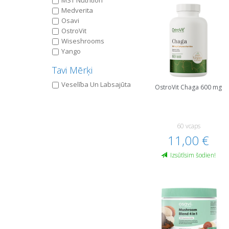
MST Nutrition
Medverita
Osavi
OstroVit
Wiseshrooms
Yango
Tavi Mērķi
Veselība Un Labsajūta
OstroVit Chaga 600 mg
60 vcaps
11,00 €
Izsūtīsim šodien!