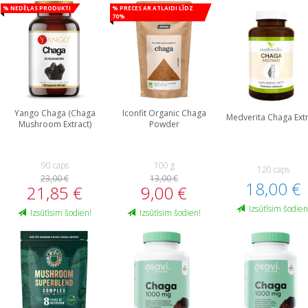
% Nedēļas produkti
% Preces ar atlaidi līdz
70%
Yango Chaga (Chaga
Iconfit Organic Chaga
Medverita Chaga Ext
Mushroom Extract)
Powder
90 caps
100 g
120 caps
23,00 €
13,00 €
18,00 €
21,85 €
9,00 €
Izsūtīsim šodien
Izsūtīsim šodien!
Izsūtīsim šodien!