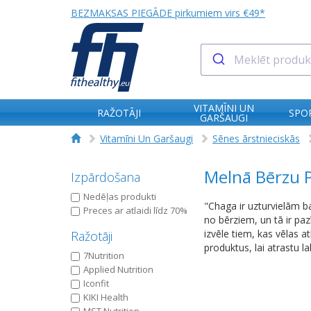
BEZMAKSAS PIEGĀDE pirkumiem virs €49*
VITAMĪNI UN
RAŽOTĀJI
SPO
GARŠAUGI
Vitamīni Un Garšaugi
Sēnes ārstnieciskās
Melnā Bērzu P
Izpārdošana
Nedēļas produkti
"Chaga ir uzturvielām ba
Preces ar atlaidi līdz 70%
no bērziem, un tā ir pa
izvēle tiem, kas vēlas a
Ražotāji
produktus, lai atrastu 
7Nutrition
Applied Nutrition
Iconfit
KIKI Health