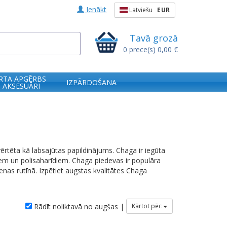
Ienākt
Latviešu
EUR
Tavā grozā
0
prece(s)
0,00 €
RTA APĢĒRBS
IZPĀRDOŠANA
 AKSESUĀRI
ērtēta kā labsajūtas papildinājums. Chaga ir iegūta
em un polisaharīdiem. Chaga piedevas ir populāra
ienas rutīnā. Izpētiet augstas kvalitātes Chaga
Rādīt noliktavā no augšas |
Kārtot pēc