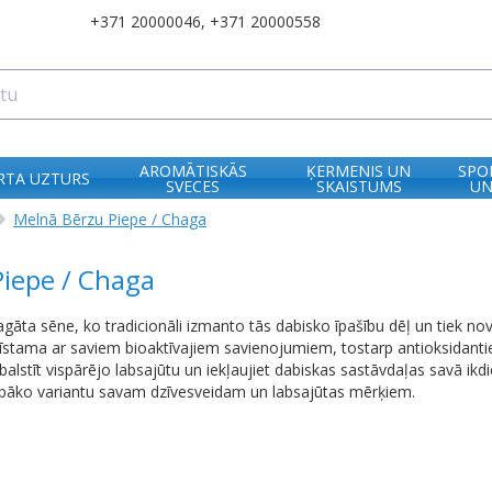
+371 20000046
,
+371 20000558
AROMĀTISKĀS
ĶERMENIS UN
SPO
RTA UZTURS
SVECES
SKAISTUMS
UN
Melnā Bērzu Piepe / Chaga
iepe / Chaga
gāta sēne, ko tradicionāli izmanto tās dabisko īpašību dēļ un tiek nov
zīstama ar saviem bioaktīvajiem savienojumiem, tostarp antioksidanti
tbalstīt vispārējo labsajūtu un iekļaujiet dabiskas sastāvdaļas savā ikd
labāko variantu savam dzīvesveidam un labsajūtas mērķiem.