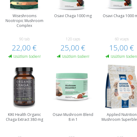
Wiseshrooms
Osavi Chaga 1000 mg
Osavi Chaga 1000 
Nootropic Mushroom
Complex
90 tab
120 caps
60 vcaps
22,00 €
25,00 €
15,00 €
Izsūtīsim šodien!
Izsūtīsim šodien!
Izsūtīsim šodien
KIKI Health Organic
Osavi Mushroom Blend
Applied Nutrition
Chaga Extract 380 mg
8 in 1
Mushroom Superbl