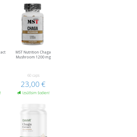
ract
MST Nutrition Chaga
Mushroom 1200 mg
60 caps
23,00 €
!
Izsūtīsim šodien!