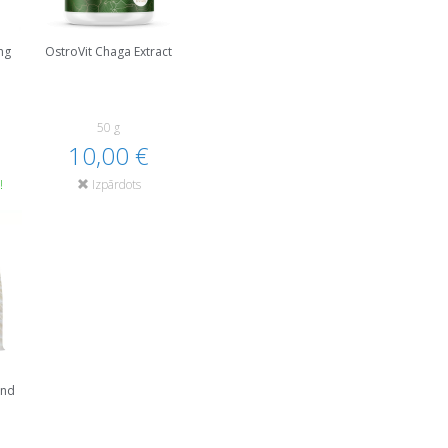
mg
OstroVit Chaga Extract
50 g
10,00 €
!
Izpārdots
end