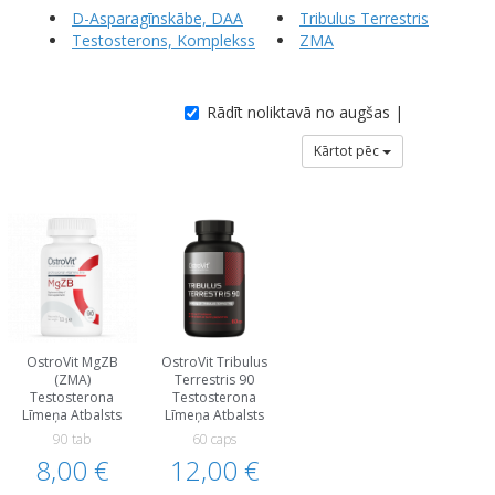
D-Asparagīnskābe, DAA
Tribulus Terrestris
Testosterons, Komplekss
ZMA
Rādīt noliktavā no augšas |
Kārtot pēc
OstroVit MgZB
OstroVit Tribulus
(ZMA)
Terrestris 90
Testosterona
Testosterona
Līmeņa Atbalsts
Līmeņa Atbalsts
90 tab
60 caps
8,00 €
12,00 €