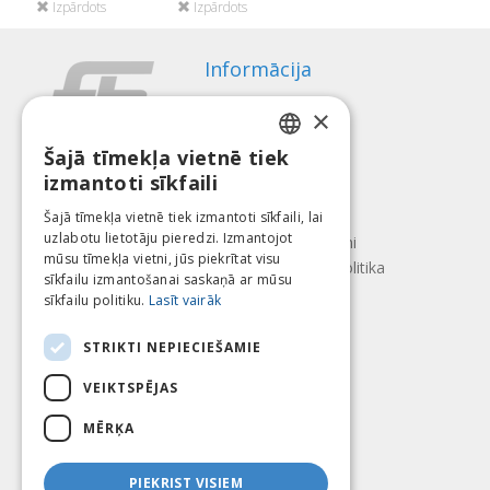
Izpārdots
Izpārdots
Informācija
Apmaksas veidi
×
Piegāde
Atteikuma tiesības
Šajā tīmekļa vietnē tiek
LATVIAN
izmantoti sīkfaili
Par mums
ENGLISH
Kontakti
Šajā tīmekļa vietnē tiek izmantoti sīkfaili, lai
uzlabotu lietotāju pieredzi. Izmantojot
LITHUANIAN
Lietošanas noteikumi
mūsu tīmekļa vietni, jūs piekrītat visu
Konfidencialitātes politika
ESTONIAN
sīkfailu izmantošanai saskaņā ar mūsu
Seko mums
Atrodi mūs
sīkfailu politiku.
Lasīt vairāk
RUSSIAN
STRIKTI NEPIECIEŠAMIE
VEIKTSPĒJAS
Mēs pieņēmam
MĒRĶA
PIEKRIST VISIEM