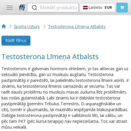
Meklēt produktu
Latviešu
EUR
Toggle
navigation
Sporta Uzturs
Testosterona Līmeņa Atbalsts
Rādīt filtrus
Testosterona Līmeņa Atbalsts
Testosterons ir galvenais hormons vīriešiem, jo ​​tas attiecas gan uz
seksuālo pievilcību, gan uz muskuļu augšanu. Testosterona
pastiprinātāji ir paredzēti, lai palielinātu testosterona līmeni asinīs. Ir
zināms, ka testosterona līmenis samazinās ar vecumu. Tas var
radīt daudz problēmu no muskuļu masas zuduma līdz problēmām,
kas rodas guļamistabā. Labi zinams ka ir dabiskie testosterona
pastiprinātāji (piemērs Tribulus Terrestris, D-asparagīnskābe un
citi), tomēr ir jāuzmanās, lai mazinātu iespējamās blakusparādības.
Dabīgie testosterona pastiprinātāji ir salīdzinoši lēti, lai sāktu, un
pēc tam PKT (pēc kursa terapija) nav nepieciešama. Tos var atrast
mūsu veikalā.