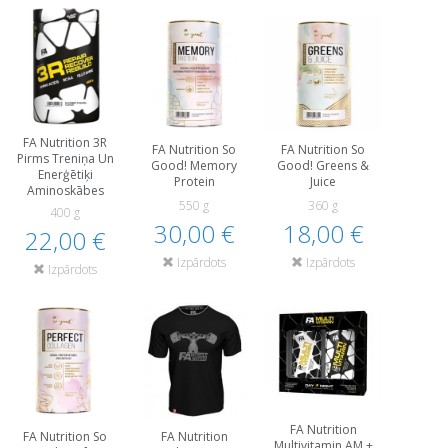
FA Nutrition 3R
FA Nutrition So
FA Nutrition So
Pirms Treniņa Un
Good! Memory
Good! Greens &
Еnerģētiķi
Protein
Juice
Aminoskābes
550 g
360 g
400 g
30,00 €
18,00 €
22,00 €
Izpārdots
Izpārdots
Izpārdots
FA Nutrition
FA Nutrition So
FA Nutrition
Multivitamin AM +