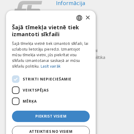
Informācija
Apmaksas veidi
×
Piegāde
Atteikuma tiesības
Šajā tīmekļa vietnē tiek
LATVIAN
izmantoti sīkfaili
Par mums
ENGLISH
Kontakti
Šajā tīmekļa vietnē tiek izmantoti sīkfaili, lai
uzlabotu lietotāju pieredzi. Izmantojot
LITHUANIAN
Lietošanas noteikumi
mūsu tīmekļa vietni, jūs piekrītat visu
Konfidencialitātes politika
ESTONIAN
sīkfailu izmantošanai saskaņā ar mūsu
Seko mums
Atrodi mūs
sīkfailu politiku.
Lasīt vairāk
RUSSIAN
STRIKTI NEPIECIEŠAMIE
VEIKTSPĒJAS
Mēs pieņēmam
MĒRĶA
PIEKRIST VISIEM
ATTEIKTIES NO VISIEM