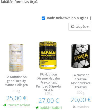
labākās formulas tirgū.
Rādīt noliktavā no augšas |
Kārtot pēc
FA Nutrition
FA Nutrition
FA Nutrition So
Xtreme Napalm
Creatine
good! Beauty
Pre-contest
Monohydrate
Marine Collagen
Pumped Slāpekļa
Kreatīns
Oksīda
210 g
300 g
350 g
Pastiprinātāji
25,00 €
20,00 €
Pirms Treniņa Un
27,00 €
Еnerģētiķi
Izsūtīsim šodien!
Izpārdots
Izsūtīsim šodien!