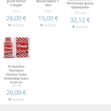
good! Perfect
Muscle Nation T-
PM Formula Sporta
Collagen
Shirt
Multivitamīni
450 g
Black
180 caps
26,00 €
15,00 €
32,12 €
Izpārdots
Izpārdots
Izpārdots
FA Nutrition
Thyroburn
Extreme Tauku
Dedzinātāji Svara
Kontrole
120 tab
26,00 €
Izpārdots