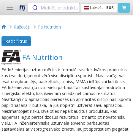
Meklēt produktu
Latviešu
EUR
Toggle
navigation
Ražotāji
Fa Nutrition
Rādīt filtrus
FA Nutrition
FA Inženierijas uztura mērķis ir formulēt visefektīvākos produktus,
kas izveidoti, ņemot vērā visu disciplīnu sportisti. Nav svarīgi, vai
esat riteņbraucējs, basketbols, teniss, MMA cīnītājs vai kultūrists.
FA Inženierzinātņu uzturvielu pārbaudītas sastāvdaļas nodrošina
sinerģisku efektu, kas ikvienam sniedz neticamus rezultātus.
Neatkarīgi no apmācības pieredzes un apmācītas disciplīnas. Sporta
papildināšana ir būtiska, ja jūs nopietni uztverat savu apmācību.
Neizmantojiet risku, izvēloties nepārbaudītus produktus, kas
apņemas iegūt pārsteidzošus rezultātus, izmantojot novatorisku
vielu. FA Inženiertehniskā uzturviela apvieno pārbaudītas
sastāvdaļas ar visprogresīvāko zinātni, ļaujot sportistiem piegādāt