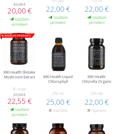
90 caps
125 ml
32,00 €
22,00 €
22,00 €
20,00 €
Izsūtīsim
Izsūtīsim
Izsūtīsim
pirmdien!
pirmdien!
pirmdien!
% Nedēļas produkti
KIKI Health Shiitake
KIKI Health Liquid
KIKI Health
Mushroom Extract
Chlorophyll
Chlorella Organic
60 vcaps
250 ml
200 tab
27,50 €
22,55 €
25,00 €
22,00 €
Izsūtīsim
Izpārdots
Izpārdots
pirmdien!