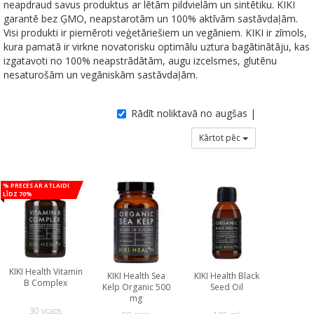
neapdraud savus produktus ar lētām pildvielām un sintētiku. KIKI
garantē bez ĢMO, neapstarotām un 100% aktīvām sastāvdaļām.
Visi produkti ir piemēroti veģetāriešiem un vegāniem. KIKI ir zīmols,
kura pamatā ir virkne novatorisku optimālu uztura bagātinātāju, kas
izgatavoti no 100% neapstrādātām, augu izcelsmes, glutēnu
nesaturošām un vegāniskām sastāvdaļām.
Rādīt noliktavā no augšas |
Kārtot pēc
% Preces ar atlaidi
līdz 70%
KIKI Health Vitamin
KIKI Health Sea
KIKI Health Black
B Complex
Kelp Organic 500
Seed Oil
mg
30 vcaps