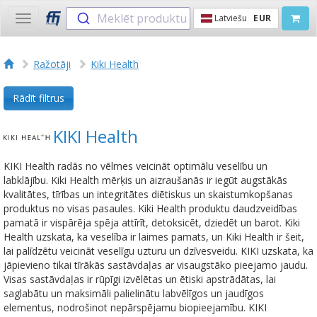
Meklēt produktu
Latviešu
EUR
Toggle
navigation
Ražotāji
Kiki Health
Rādīt filtrus
KIKI Health
KIKI Health radās no vēlmes veicināt optimālu veselību un
labklājību. Kiki Health mērķis un aizraušanās ir iegūt augstākās
kvalitātes, tīrības un integritātes diētiskus un skaistumkopšanas
produktus no visas pasaules. Kiki Health produktu daudzveidības
pamatā ir vispārēja spēja attīrīt, detoksicēt, dziedēt un barot. Kiki
Health uzskata, ka veselība ir laimes pamats, un Kiki Health ir šeit,
lai palīdzētu veicināt veselīgu uzturu un dzīvesveidu. KIKI uzskata, ka
jāpievieno tikai tīrākās sastāvdaļas ar visaugstāko pieejamo jaudu.
Visas sastāvdaļas ir rūpīgi izvēlētas un ētiski apstrādātas, lai
saglabātu un maksimāli palielinātu labvēlīgos un jaudīgos
elementus, nodrošinot nepārspējamu biopieejamību. KIKI