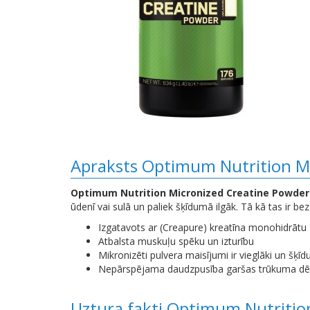
Apraksts Optimum Nutrition Mi
Optimum Nutrition Micronized Creatine Powder
ūdenī vai sulā un paliek šķīdumā ilgāk. Tā kā tas ir b
Izgatavots ar (Creapure) kreatīna monohidrātu
Atbalsta muskuļu spēku un izturību
Mikronizēti pulvera maisījumi ir vieglāki un šķī
Nepārspējama daudzpusība garšas trūkuma dē
Uztura fakti Optimum Nutritio