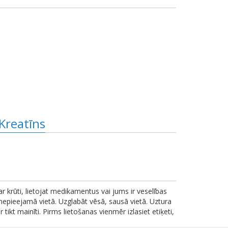
Kreatīns
 ar krūti, lietojat medikamentus vai jums ir veselības
nepieejamā vietā. Uzglabāt vēsā, sausā vietā. Uztura
ikt mainīti. Pirms lietošanas vienmēr izlasiet etiķeti,