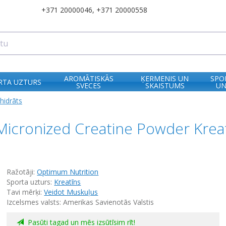
+371 20000046
,
+371 20000558
AROMĀTISKĀS
ĶERMENIS UN
SPO
RTA UZTURS
SVECES
SKAISTUMS
UN
hidrāts
Micronized Creatine Powder Krea
Ražotāji:
Optimum Nutrition
Sporta uzturs:
Kreatīns
Tavi mērķi:
Veidot Muskuļus
Izcelsmes valsts: Amerikas Savienotās Valstis
Pasūti tagad un mēs izsūtīsim rīt!