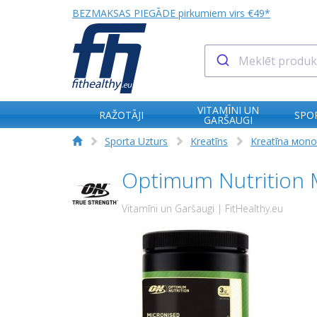
BEZMAKSAS PIEGĀDE pirkumiem virs €49*
VITAMĪNI UN
RAŽOTĀJI
SPO
GARŠAUGI
Sporta Uzturs
Kreatīns
Kreatīna мono
Optimum Nutrition 
Vitamīni un Garšaugi | FitHealthy.eu