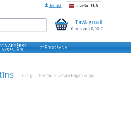
Ienākt
Latviešu
EUR
Tavā grozā
0
prece(s)
0,00 €
RTA APĢĒRBS
IZPĀRDOŠANA
 AKSESUĀRI
tīns
634 g
Premium Uztura Bagātinātāji,