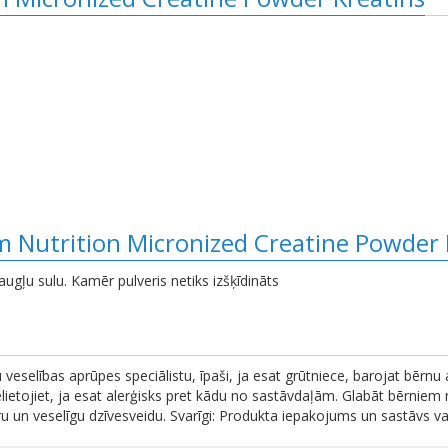
 Nutrition Micronized Creatine Powder 
augļu sulu. Kamēr pulveris netiks izšķīdināts
u veselības aprūpes speciālistu, īpaši, ja esat grūtniece, barojat bērnu
ietojiet, ja esat alerģisks pret kādu no sastāvdaļām. Glabāt bērniem 
u un veselīgu dzīvesveidu. Svarīgi: Produkta iepakojums un sastāvs var t