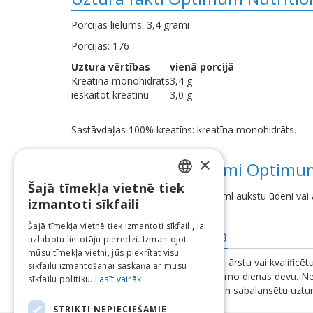
Porcijas lielums: 3,4 grami
Porcijas: 176
Uztura vērtības
vienā porcijā
Kreatīna monohidrāts
3,4 g
ieskaitot kreatīnu
3,0 g
Sastāvdaļas 100% kreatīns: kreatīna monohidrāts.
×
Lietošanas norādījumi Optimum
Šajā tīmekļa vietnē tiek
LATVIAN
Sajauciet vienu karoti ar 250-350 ml aukstu ūdeni vai 
izmantoti sīkfaili
ENGLISH
Šajā tīmekļa vietnē tiek izmantoti sīkfaili, lai
Papildus informācija
uzlabotu lietotāju pieredzi. Izmantojot
LITHUANIAN
mūsu tīmekļa vietni, jūs piekrītat visu
Pirms lietošanas konsultējieties ar ārstu vai kvalificēt
ESTONIAN
sīkfailu izmantošanai saskaņā ar mūsu
problēmas. Nepārsniedziet ieteicamo dienas devu. Nel
sīkfailu politiku.
Lasīt vairāk
RUSSIAN
bagātinātāji neaizstāj pilnvērtīgu un sabalansētu uztur
brīdinājumus un instrukcijas.
STRIKTI NEPIECIEŠAMIE