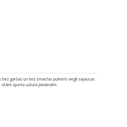
s bez garšas un bez smaržas pulveris viegli sajaucas
 un citām sporta uztura piedevām.