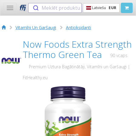
Meklēt produktu
Latviešu
EUR
Toggle
navigation
Vitamīni Un Garšaugi
Antioksidanti
Now Foods Extra Strength
Thermo Green Tea
90 vcaps
Premium Uztura Bagātinātāji, Vitamīni un Garšaugi |
FitHealthy.eu