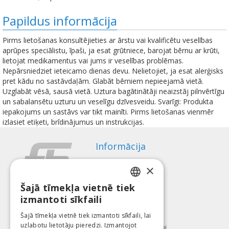
Papildus informācija
Pirms lietošanas konsultējieties ar ārstu vai kvalificētu veselības
aprūpes speciālistu, īpaši, ja esat grūtniece, barojat bērnu ar krūti,
lietojat medikamentus vai jums ir veselības problēmas.
Nepārsniedziet ieteicamo dienas devu. Nelietojiet, ja esat alerģisks
pret kādu no sastāvdaļām. Glabāt bērniem nepieejamā vietā.
Uzglabāt vēsā, sausā vietā. Uztura bagātinātāji neaizstāj pilnvērtīgu
un sabalansētu uzturu un veselīgu dzīvesveidu. Svarīgi: Produkta
iepakojums un sastāvs var tikt mainīti. Pirms lietošanas vienmēr
izlasiet etiķeti, brīdinājumus un instrukcijas.
Informācija
Apmaksas veidi
×
Piegāde
Atteikuma tiesības
Šajā tīmekļa vietnē tiek
LATVIAN
izmantoti sīkfaili
Par mums
ENGLISH
Kontakti
Šajā tīmekļa vietnē tiek izmantoti sīkfaili, lai
uzlabotu lietotāju pieredzi. Izmantojot
LITHUANIAN
Lietošanas noteikumi