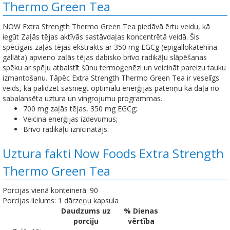
Thermo Green Tea
NOW Extra Strength Thermo Green Tea piedāvā ērtu veidu, kā
iegūt Zaļās tējas aktīvās sastāvdaļas koncentrētā veidā. Šis
spēcīgais zaļās tējas ekstrakts ar 350 mg EGCg (epigallokatehīna
gallāta) apvieno zaļās tējas dabisko brīvo radikāļu slāpēšanas
spēku ar spēju atbalstīt šūnu termoģenēzi un veicināt pareizu tauku
izmantošanu. Tāpēc Extra Strength Thermo Green Tea ir veselīgs
veids, kā palīdzēt sasniegt optimālu enerģijas patēriņu kā daļa no
sabalansēta uztura un vingrojumu programmas.
700 mg zaļās tējas, 350 mg EGCg;
Veicina enerģijas izdevumus;
Brīvo radikāļu iznīcinātājs.
Uztura fakti Now Foods Extra Strength
Thermo Green Tea
Porcijas vienā konteinerā: 90
Porcijas lielums: 1 dārzeņu kapsula
Daudzums uz
% Dienas
porciju
vērtība