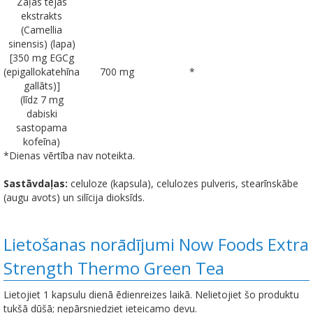
Zaļās tējas
ekstrakts
(Camellia
sinensis) (lapa)
[350 mg EGCg
(epigallokatehīna
700 mg
*
gallāts)]
(līdz 7 mg
dabiski
sastopama
kofeīna)
*Dienas vērtība nav noteikta.
Sastāvdaļas:
celuloze (kapsula), celulozes pulveris, stearīnskābe
(augu avots) un silīcija dioksīds.
Lietošanas norādījumi Now Foods Extra
Strength Thermo Green Tea
Lietojiet 1 kapsulu dienā ēdienreizes laikā. Nelietojiet šo produktu
tukšā dūšā; nepārsniedziet ieteicamo devu.