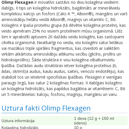
Olimp Flexagen
ir inovatīvs sastāvs no divu kolagēna veidiem:
dabīgs, II tips un kolagēna hidrolizāts, bagātināts ar minerālvielu
kompleksu: kalcijs un fosfors (Calci-K ™, Albion®), mangāns un varš
aminoskābju helātu veidā Albion®, magnijs un vitamīni: C, B6.
Kolagēns ir īpaša proteīnu grupa (tā dēvētie kolagēna proteīni), kas
veido apmēram 25% no visiem proteīniem mūsu organismā. Līdz
šim ir aprakstīti aptuveni 20 dažādu veidu kolagēni, kas sastopami
cilvēka organismā. Neatkarīgi no veida, visi kolagēni satur lielākus
vai mazākus triple spirāles fragmentus, kas izveidoti ar saliktām
virkām atkārtotu aminoskābju atlikumu secību (glicīns, prolīns un
hidroksiprolīns). Šāda struktūra ir visu kolagēna olbaltumvielu
īpašība. Dažādas audu struktūras ietver kolagēna proteīnus (ti,
ādas, skrimšļa audus, kaulu audus, saites, venozo endotēliju), kas
stabilizē tos un ietekmē specifiskas īpašības. Flexagen ir vienīgais
paraugs tirgū, kas satur 2 kolagēnas formas: II dabīgais kolagēns
un kolagēna hidrolizāts, kas papildus bagātina ar vitamīniem: C, B6
un 5 minerālvielas: kalciju, fosforu, magniju, mangānu un varu.
Uztura fakti Olimp Flexagen
1 deva (12 g + 150 ml
Uztura informācija
ūdens)
Kolagēna hidrolizāts
10 g