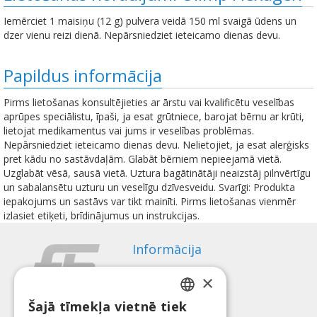
Iemērciet 1 maisiņu (12 g) pulvera veidā 150 ml svaigā ūdens un
dzer vienu reizi dienā. Nepārsniedziet ieteicamo dienas devu.
Papildus informācija
Pirms lietošanas konsultējieties ar ārstu vai kvalificētu veselības
aprūpes speciālistu, īpaši, ja esat grūtniece, barojat bērnu ar krūti,
lietojat medikamentus vai jums ir veselības problēmas.
Nepārsniedziet ieteicamo dienas devu. Nelietojiet, ja esat alerģisks
pret kādu no sastāvdaļām. Glabāt bērniem nepieejamā vietā.
Uzglabāt vēsā, sausā vietā. Uztura bagātinātāji neaizstāj pilnvērtīgu
un sabalansētu uzturu un veselīgu dzīvesveidu. Svarīgi: Produkta
iepakojums un sastāvs var tikt mainīti. Pirms lietošanas vienmēr
izlasiet etiķeti, brīdinājumus un instrukcijas.
Informācija
Apmaksas veidi
×
Piegāde
Atteikuma tiesības
Šajā tīmekļa vietnē tiek
LATVIAN