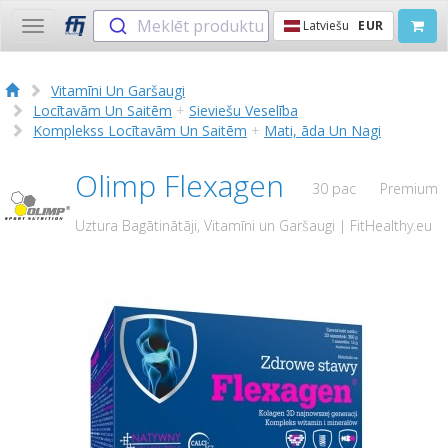
Meklēt produktu
Latviešu
EUR
Toggle
navigation
Vitamīni Un Garšaugi
Locītavām Un Saitēm
+
Sieviešu Veselība
Komplekss Locītavām Un Saitēm
+
Mati, āda Un Nagi
Olimp Flexagen
30 pac
Premium
Uztura Bagātinātāji, Vitamīni un Garšaugi | FitHealthy.eu