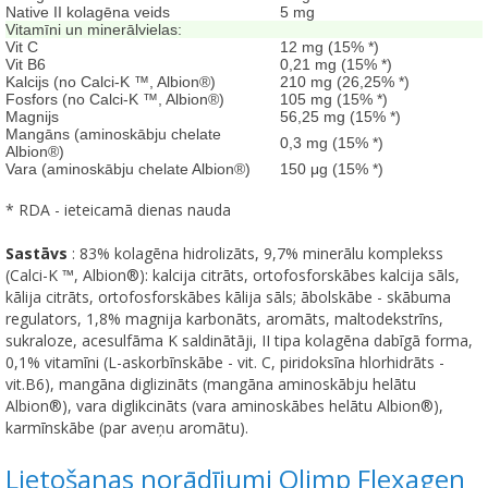
Native II kolagēna veids
5 mg
Vitamīni un minerālvielas:
Vit C
12 mg (15% *)
Vit B6
0,21 mg (15% *)
Kalcijs (no Calci-K ™, Albion®)
210 mg (26,25% *)
Fosfors (no Calci-K ™, Albion®)
105 mg (15% *)
Magnijs
56,25 mg (15% *)
Mangāns (aminoskābju chelate
0,3 mg (15% *)
Albion®)
Vara (aminoskābju chelate Albion®)
150 μg (15% *)
* RDA - ieteicamā dienas nauda
Sastāvs
: 83% kolagēna hidrolizāts, 9,7% minerālu komplekss
(Calci-K ™, Albion®): kalcija citrāts, ortofosforskābes kalcija sāls,
kālija citrāts, ortofosforskābes kālija sāls; ābolskābe - skābuma
regulators, 1,8% magnija karbonāts, aromāts, maltodekstrīns,
sukraloze, acesulfāma K saldinātāji, II tipa kolagēna dabīgā forma,
0,1% vitamīni (L-askorbīnskābe - vit. C, piridoksīna hlorhidrāts -
vit.B6), mangāna diglizināts (mangāna aminoskābju helātu
Albion®), vara diglikcināts (vara aminoskābes helātu Albion®),
karmīnskābe (par aveņu aromātu).
Lietošanas norādījumi Olimp Flexagen