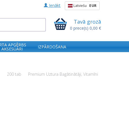
Ienākt
Latviešu
EUR
Tavā grozā
0
prece(s)
0,00 €
RTA APĢĒRBS
IZPĀRDOŠANA
 AKSESUĀRI
e
200 tab
Premium Uztura Bagātinātāji, Vitamīni