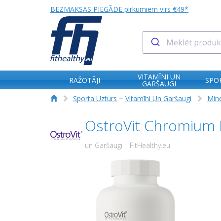
BEZMAKSAS PIEGĀDE pirkumiem virs €49*
VITAMĪNI UN
RAŽOTĀJI
SPO
GARŠAUGI
Sporta Uzturs
+
Vitamīni Un Garšaugi
Mine
OstroVit Chromium 
un Garšaugi | FitHealthy.eu