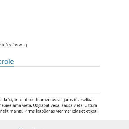
kolināts (hroms).
trole
 ar krūti, lietojat medikamentus vai jums ir veselības
nepieejamā vietā. Uzglabāt vēsā, sausā vietā. Uztura
ikt mainīti. Pirms lietošanas vienmēr izlasiet etiķeti,