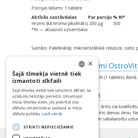
Porcijas lielums: 1 tablete
Aktīvās sastāvdaļas
Par porciju
% RI*
Hroms (kā hroma pikolināts)
200 μg
500
*RI — atsauces uzņemšana
Sastāvs: Palielinātāji: mikrokristāliskā celuloze, ciete;
×
Lietošanas norādījumi OstroVi
Šajā tīmekļa vietnē tiek
LATVIAN
Pēc ēdienreizes lietojiet 1 ēdienkarti (1 tablete) dienā.
izmantoti sīkfaili
ENGLISH
Šajā tīmekļa vietnē tiek izmantoti sīkfaili, lai
Papildus informācija
uzlabotu lietotāju pieredzi. Izmantojot
LITHUANIAN
mūsu tīmekļa vietni, jūs piekrītat visu
Pirms lietošanas konsultējieties ar ārstu vai kvalificēt
ESTONIAN
sīkfailu izmantošanai saskaņā ar mūsu
problēmas. Nepārsniedziet ieteicamo dienas devu. Nel
sīkfailu politiku.
Lasīt vairāk
RUSSIAN
bagātinātāji neaizstāj pilnvērtīgu un sabalansētu uztur
brīdinājumus un instrukcijas.
STRIKTI NEPIECIEŠAMIE