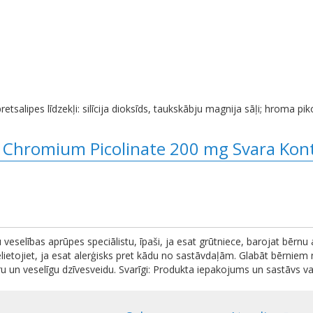
 pretsalipes līdzekļi: silīcija dioksīds, taukskābju magnija sāļi; hroma pi
t Chromium Picolinate 200 mg Svara Kon
u veselības aprūpes speciālistu, īpaši, ja esat grūtniece, barojat bērnu
ietojiet, ja esat alerģisks pret kādu no sastāvdaļām. Glabāt bērniem 
u un veselīgu dzīvesveidu. Svarīgi: Produkta iepakojums un sastāvs var t