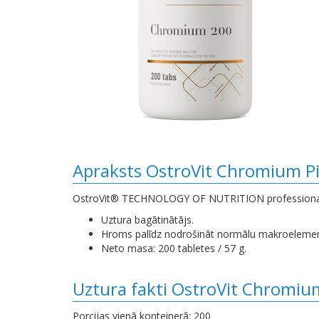
Apraksts OstroVit Chromium Pi
OstroVit® TECHNOLOGY OF NUTRITION professional 
Uztura bagātinātājs.
Hroms palīdz nodrošināt normālu makroelementu
Neto masa: 200 tabletes / 57 g.
Uztura fakti OstroVit Chromiu
Porcijas vienā konteinerā: 200