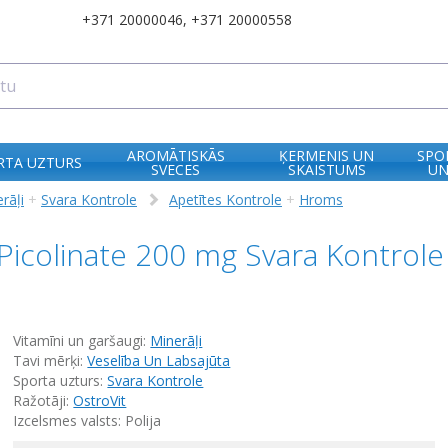
+371 20000046
,
+371 20000558
AROMĀTISKĀS
ĶERMENIS UN
SPO
RTA UZTURS
SVECES
SKAISTUMS
UN
rāļi
+
Svara Kontrole
Apetītes Kontrole
+
Hroms
Picolinate 200 mg Svara Kontrol
Vitamīni un garšaugi:
Minerāļi
Tavi mērķi:
Veselība Un Labsajūta
Sporta uzturs:
Svara Kontrole
Ražotāji:
OstroVit
Izcelsmes valsts: Polija