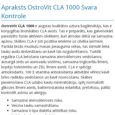
Apraksts OstroVit CLA 1000 Svara
Kontrole
OstroVit CLA 1000
ir augstas kvalitātes uztura bagātinātājs, kas ir
konjugētas linolskābes CLA avots. Tas ir preparāts, kas galvenokārt
paredzēts fiziski aktīviem cilvēkiem, kuri atrodas diētā vai samazina
apziņu. Skābes CLA ir ļoti pozitīva ietekme uz cilvēka ķermeni.
Parāda liesās muskuļu masas pieauguma sekas, tas stimulē liekā
tauku audu dedzināšanu un kavē tās nogulsnēšanos. Turklāt
regulāra CLA lietošana samazina aterosklerozes veidošanos,
aizsargā sirds un asinsvadu sistēmu, samazina triglicerīdu līmeni,
kopējo holesterīnu un ZBL līmeni asinīs. CLA ir spēcīgs
antioksidants. 100 E vitamīna antioksidanta aktivitāte vēlreiz kavē
brīvo radikāļu veidošanos un kavē novecošanu. Skābes
pievienošana CLA uzlabo kaulu mineralizāciju, spēj normalizēt
glikozes līmeni asinīs, bakteriostatiska iedarbība, pretvīrusu, palīdz
kontrolēt astmu un alerģiju.
Samazina aterosklerozes risku.
Veicina tauku samazināšanu.
Samazina II tipa diabēta attīstības risku.