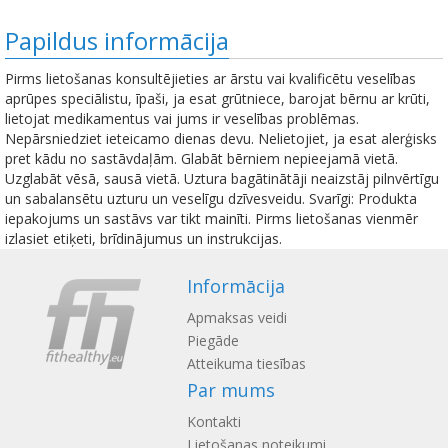
Papildus informācija
Pirms lietošanas konsultējieties ar ārstu vai kvalificētu veselības
aprūpes speciālistu, īpaši, ja esat grūtniece, barojat bērnu ar krūti,
lietojat medikamentus vai jums ir veselības problēmas.
Nepārsniedziet ieteicamo dienas devu. Nelietojiet, ja esat alerģisks
pret kādu no sastāvdaļām. Glabāt bērniem nepieejamā vietā.
Uzglabāt vēsā, sausā vietā. Uztura bagātinātāji neaizstāj pilnvērtīgu
un sabalansētu uzturu un veselīgu dzīvesveidu. Svarīgi: Produkta
iepakojums un sastāvs var tikt mainīti. Pirms lietošanas vienmēr
izlasiet etiķeti, brīdinājumus un instrukcijas.
Informācija
Apmaksas veidi
Piegāde
Atteikuma tiesības
Par mums
Kontakti
Lietošanas noteikumi