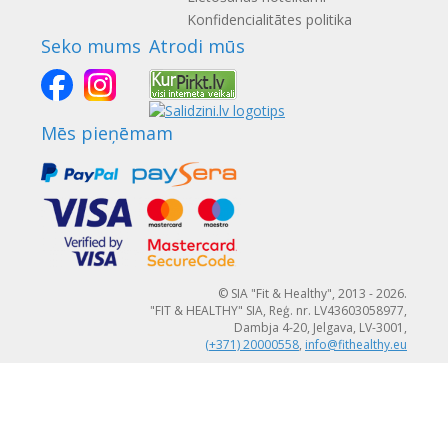
Konfidencialitātes politika
Seko mums
Atrodi mūs
Mēs pieņēmam
© SIA "Fit & Healthy", 2013 - 2026.
"FIT & HEALTHY" SIA, Reģ. nr. LV43603058977,
Dambja 4-20, Jelgava, LV-3001,
(+371) 20000558
,
info@fithealthy.eu