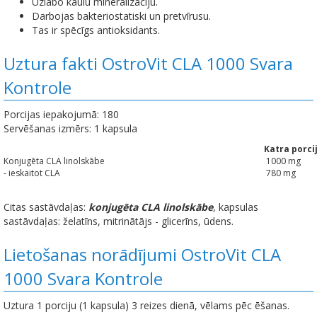
Uzlabo kaulu mineralizāciju.
Darbojas bakteriostatiski un pretvīrusu.
Tas ir spēcīgs antioksidants.
Uztura fakti OstroVit CLA 1000 Svara
Kontrole
Porcijas iepakojumā: 180
Servēšanas izmērs: 1 kapsula
Katra porci
Konjugēta CLA linolskābe
1000 mg
- ieskaitot CLA
780 mg
Citas sastāvdaļas:
konjugēta CLA linolskābe
, kapsulas
sastāvdaļas: želatīns, mitrinātājs - glicerīns, ūdens.
Lietošanas norādījumi OstroVit CLA
1000 Svara Kontrole
Uztura 1 porciju (1 kapsula) 3 reizes dienā, vēlams pēc ēšanas.