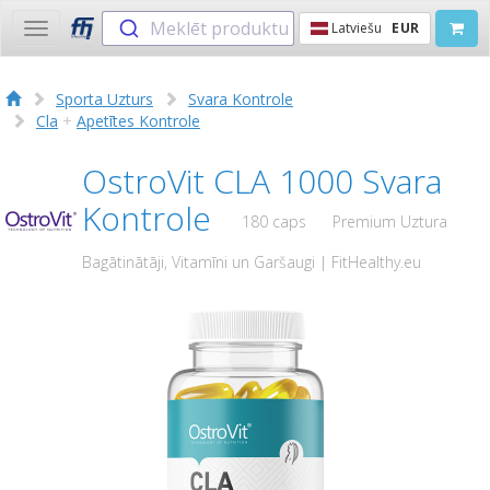
Meklēt produktu
Latviešu
EUR
Toggle
navigation
Sporta Uzturs
Svara Kontrole
Cla
+
Apetītes Kontrole
OstroVit CLA 1000 Svara
Kontrole
180 caps
Premium Uztura
Bagātinātāji, Vitamīni un Garšaugi | FitHealthy.eu