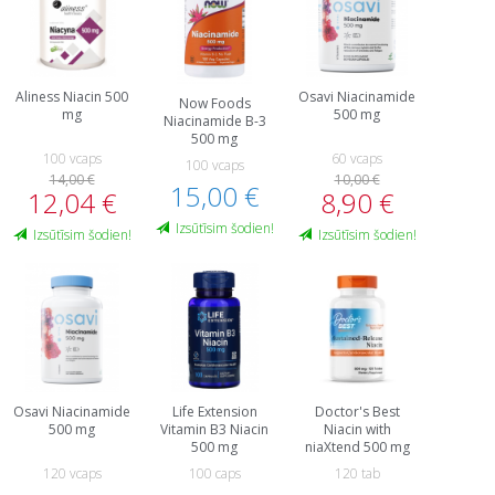
Aliness Niacin 500
Osavi Niacinamide
Now Foods
mg
500 mg
Niacinamide B-3
500 mg
100 vcaps
60 vcaps
100 vcaps
14,00 €
10,00 €
15,00 €
12,04 €
8,90 €
Izsūtīsim šodien!
Izsūtīsim šodien!
Izsūtīsim šodien!
Osavi Niacinamide
Life Extension
Doctor's Best
500 mg
Vitamin B3 Niacin
Niacin with
500 mg
niaXtend 500 mg
120 vcaps
100 caps
120 tab