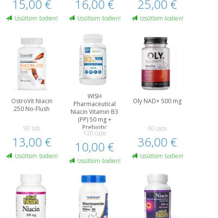
15,00 €
16,00 €
25,00 €
Izsūtīsim šodien!
Izsūtīsim šodien!
Izsūtīsim šodien!
WISH
OstroVit Niacin
Oly NAD+ 500 mg
Pharmaceutical
250 No-Flush
Niacin Vitamin B3
(PP) 50 mg +
Prebiotic
90 tab
60 caps
120 caps
13,00 €
36,00 €
10,00 €
Izsūtīsim šodien!
Izsūtīsim šodien!
Izsūtīsim šodien!