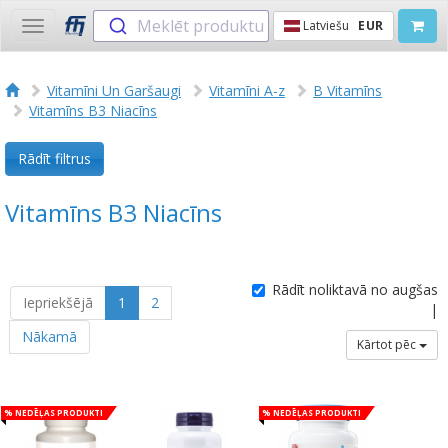
Meklēt produktu
Latviešu
EUR
Toggle
navigation
Vitamīni Un Garšaugi
Vitamīni A-z
B Vitamīns
Vitamīns B3 Niacīns
Rādīt filtrus
Vitamīns B3 Niacīns
Rādīt noliktavā no augšas
Iepriekšējā
1
2
|
Nākamā
Kārtot pēc
% Nedēļas produkti
% Nedēļas produkti