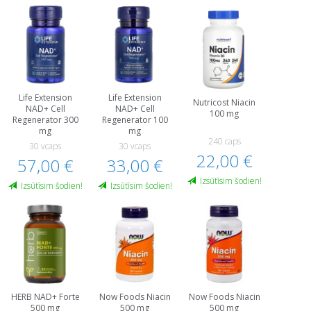
Life Extension
Life Extension
Nutricost Niacin
NAD+ Cell
NAD+ Cell
100 mg
Regenerator 300
Regenerator 100
mg
mg
240 caps
30 vcaps
30 vcaps
22,00 €
57,00 €
33,00 €
Izsūtīsim šodien!
Izsūtīsim šodien!
Izsūtīsim šodien!
HERB NAD+ Forte
Now Foods Niacin
Now Foods Niacin
500 mg
500 mg
500 mg