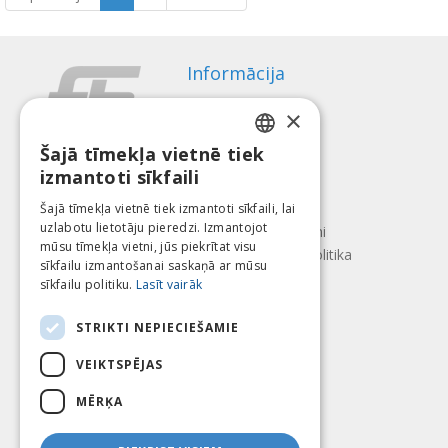
Informācija
Apmaksas veidi
×
Piegāde
Atteikuma tiesības
Šajā tīmekļa vietnē tiek
LATVIAN
izmantoti sīkfaili
Par mums
ENGLISH
Kontakti
Šajā tīmekļa vietnē tiek izmantoti sīkfaili, lai
uzlabotu lietotāju pieredzi. Izmantojot
LITHUANIAN
Lietošanas noteikumi
mūsu tīmekļa vietni, jūs piekrītat visu
Konfidencialitātes politika
ESTONIAN
sīkfailu izmantošanai saskaņā ar mūsu
Seko mums
Atrodi mūs
sīkfailu politiku.
Lasīt vairāk
RUSSIAN
STRIKTI NEPIECIEŠAMIE
VEIKTSPĒJAS
Mēs pieņēmam
MĒRĶA