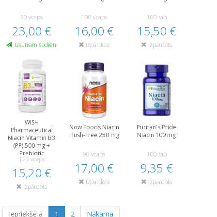
30 vcaps
100 vcaps
100 tab
23,00 €
16,00 €
15,50 €
Izsūtīsim šodien!
Izpārdots
Izpārdots
WISH
Now Foods Niacin
Puritan's Pride
Pharmaceutical
Flush-Free 250 mg
Niacin 100 mg
Niacin Vitamin B3
(PP) 500 mg +
Prebiotic
90 vcaps
100 tab
120 vcaps
17,00 €
9,35 €
15,20 €
Izpārdots
Izpārdots
Izpārdots
Iepriekšējā
1
2
Nākamā