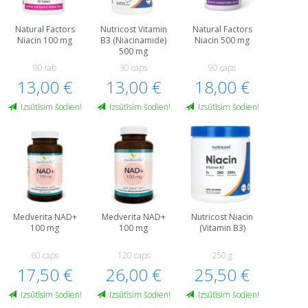
Natural Factors
Nutricost Vitamin
Natural Factors
Niacin 100 mg
B3 (Niacinamide)
Niacin 500 mg
500 mg
90 tab
30 caps
90 caps
13,00 €
13,00 €
18,00 €
Izsūtīsim šodien!
Izsūtīsim šodien!
Izsūtīsim šodien!
Medverita NAD+
Medverita NAD+
Nutricost Niacin
100 mg
100 mg
(Vitamin B3)
60 caps
120 caps
250 g
17,50 €
26,00 €
25,50 €
Izsūtīsim šodien!
Izsūtīsim šodien!
Izsūtīsim šodien!