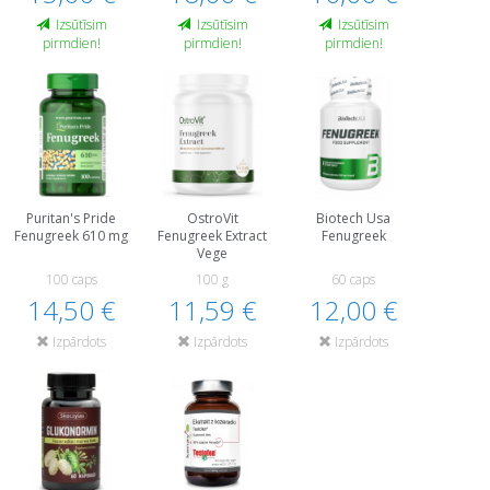
Izsūtīsim
Izsūtīsim
Izsūtīsim
pirmdien!
pirmdien!
pirmdien!
Puritan's Pride
OstroVit
Biotech Usa
Fenugreek 610 mg
Fenugreek Extract
Fenugreek
Vege
100 caps
100 g
60 caps
14,50 €
11,59 €
12,00 €
Izpārdots
Izpārdots
Izpārdots