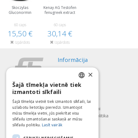
Skoczylas
Kenay AG Testofen
Gluconormin
fenugreek extract
60 caps
60 caps
15,50 €
30,14 €
Izpārdots
Izpārdots
Informācija
Apmaksas veidi
×
Piegāde
Atteikuma tiesības
Šajā tīmekļa vietnē tiek
LATVIAN
izmantoti sīkfaili
Par mums
ENGLISH
Kontakti
Šajā tīmekļa vietnē tiek izmantoti sīkfaili, lai
uzlabotu lietotāju pieredzi. Izmantojot
LITHUANIAN
Lietošanas noteikumi
mūsu tīmekļa vietni, jūs piekrītat visu
Konfidencialitātes politika
ESTONIAN
sīkfailu izmantošanai saskaņā ar mūsu
Seko mums
Atrodi mūs
sīkfailu politiku.
Lasīt vairāk
RUSSIAN