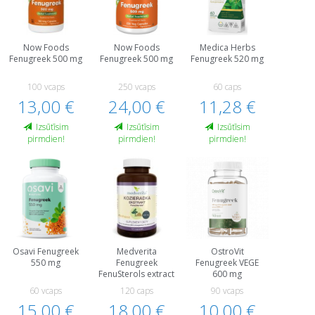
Now Foods
Now Foods
Medica Herbs
Fenugreek 500 mg
Fenugreek 500 mg
Fenugreek 520 mg
100 vcaps
250 vcaps
60 caps
13,00 €
24,00 €
11,28 €
Izsūtīsim
Izsūtīsim
Izsūtīsim
pirmdien!
pirmdien!
pirmdien!
Osavi Fenugreek
Medverita
OstroVit
550 mg
Fenugreek
Fenugreek VEGE
FenuSterols extract
600 mg
60 vcaps
120 caps
90 vcaps
15,00 €
18,00 €
10,00 €