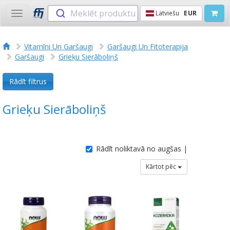
Meklēt produktu
Latviešu
EUR
Toggle
navigation
Vitamīni Un Garšaugi
Garšaugi Un Fitoterapija
Garšaugi
Grieķu Sierāboliņš
Rādīt filtrus
Grieķu Sierāboliņš
Rādīt noliktavā no augšas |
Kārtot pēc