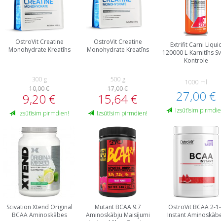
OstroVit Creatine
OstroVit Creatine
Extrifit Carni Liqui
Monohydrate Kreatīns
Monohydrate Kreatīns
120000 L-Karnitīns S
Kontrole
300 g
500 g
1000 ml
10,00 €
17,00 €
27,00 €
9,20 €
15,64 €
Izsūtīsim pirmdie
Izsūtīsim pirmdien!
Izsūtīsim pirmdien!
Scivation Xtend Original
Mutant BCAA 9.7
OstroVit BCAA 2-1
BCAA Aminoskābes
Aminoskābju Maisījumi
Instant Aminoskāb