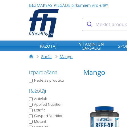
BEZMAKSAS PIEGĀDE pirkumiem virs €49*
VITAMĪNI UN
RAŽOTĀJI
SPO
GARŠAUGI
Garša
Mango
Mango
Izpārdošana
Nedēļas produkti
Ražotāji
Activlab
Applied Nutrition
Extrifit
Gaspari Nutrition
Mutant