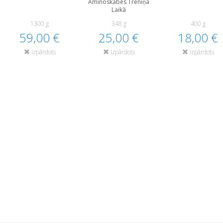
Aminoskābes Treniņa
Laikā
1300 g
348 g
400 g
59,00 €
25,00 €
18,00 €
Izpārdots
Izpārdots
Izpārdots