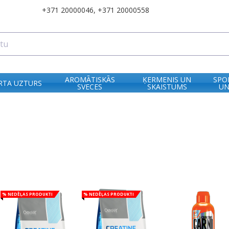
+371 20000046
,
+371 20000558
AROMĀTISKĀS
ĶERMENIS UN
SPO
RTA UZTURS
SVECES
SKAISTUMS
UN
% Nedēļas produkti
% Nedēļas produkti