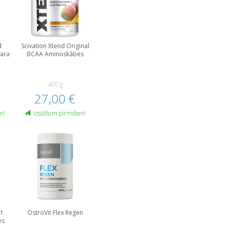
d
Scivation Xtend Original
vara
BCAA Aminoskābes
400 g
27,00 €
n!
Izsūtīsim pirmdien!
-1
OstroVit Flex Regen
es