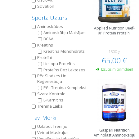
OstroVit
Scivation
Sporta Uzturs
Aminoskābes
Applied Nutrition Beef-
Aminoskābju Maisījumi
XP Protein Proteīni
BCAA
Kreatīns
Kreatīna Мonohidrāts
1800 g
Proteīni
65,00 €
Liellopu Proteīns
Izsūtīsim pirmdien!
Proteīns Bez Laktozes
Pēc Slodzes Un
Reģenerācija
Pēc Treniņa Kompleksi
Svara Kontrole
L-Karnitīns
Treniņa Laikā
Tavi Mērķi
Uzlabot Treniņu
Gaspari Nutrition
Veidot Muskuļus
Aminolast Aminoskābju
Veselība Un Labsajūta