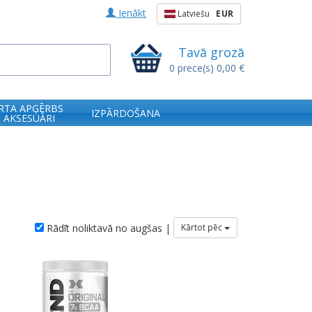
Ienākt
Latviešu
EUR
Tavā grozā
0
prece(s)
0,00 €
RTA APĢĒRBS
IZPĀRDOŠANA
 AKSESUĀRI
Rādīt noliktavā no augšas |
Kārtot pēc