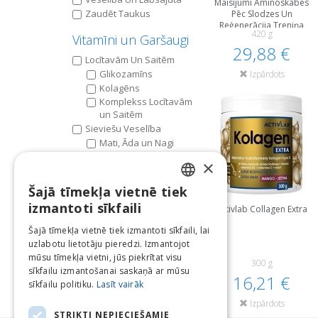
Maisījumi Aminoskābes
Zaudēt Taukus
Pēc Slodzes Un
Reģenerācija Treniņa
420 g
Laikā
Vitamīni un Garšaugi
29,88 €
Locītavām Un Saitēm
Glikozamīns
Izpārdots
Kolagēns
Komplekss Locītavām
un Saitēm
Sieviešu Veselība
Mati, Āda un Nagi
×
Šajā tīmekļa vietnē tiek
LATVIAN
izmantoti sīkfaili
Activlab Collagen Extra
ENGLISH
Šajā tīmekļa vietnē tiek izmantoti sīkfaili, lai
uzlabotu lietotāju pieredzi. Izmantojot
LITHUANIAN
mūsu tīmekļa vietni, jūs piekrītat visu
300 g
ESTONIAN
sīkfailu izmantošanai saskaņā ar mūsu
16,21 €
sīkfailu politiku.
Lasīt vairāk
RUSSIAN
Izpārdots
STRIKTI NEPIECIEŠAMIE