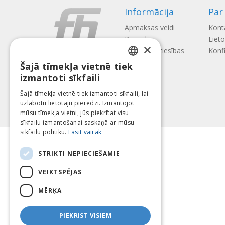
Informācija
Par
Apmaksas veidi
Kont
Piegāde
Liet
×
Atteikuma tiesības
Konfi
Šajā tīmekļa vietnē tiek
LATVIAN
izmantoti sīkfaili
ENGLISH
Šajā tīmekļa vietnē tiek izmantoti sīkfaili, lai
uzlabotu lietotāju pieredzi. Izmantojot
LITHUANIAN
mūsu tīmekļa vietni, jūs piekrītat visu
ESTONIAN
sīkfailu izmantošanai saskaņā ar mūsu
sīkfailu politiku.
Lasīt vairāk
RUSSIAN
STRIKTI NEPIECIEŠAMIE
VEIKTSPĒJAS
MĒRĶA
PIEKRIST VISIEM