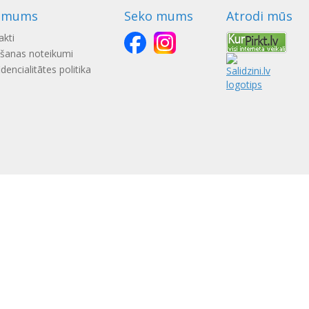
 mums
Seko mums
Atrodi mūs
akti
ošanas noteikumi
dencialitātes politika