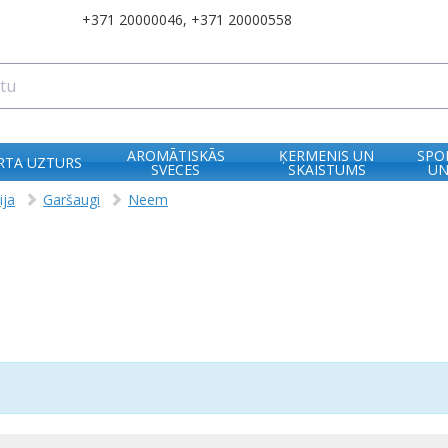
+371 20000046
,
+371 20000558
AROMĀTISKĀS
ĶERMENIS UN
SPO
RTA UZTURS
SVECES
SKAISTUMS
UN
ija
Garšaugi
Neem