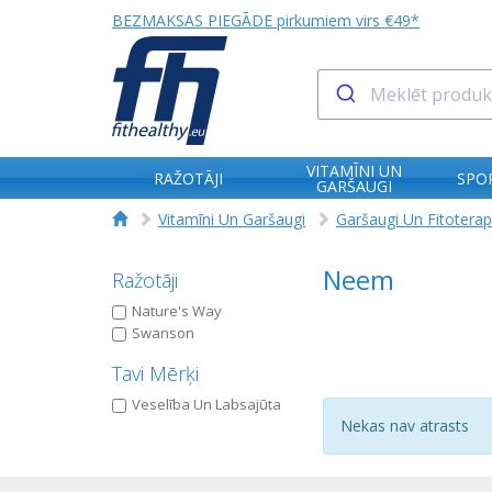
BEZMAKSAS PIEGĀDE pirkumiem virs €49*
VITAMĪNI UN
RAŽOTĀJI
SPO
GARŠAUGI
Vitamīni Un Garšaugi
Garšaugi Un Fitoterap
Neem
Ražotāji
Nature's Way
Swanson
Tavi Mērķi
Veselība Un Labsajūta
Nekas nav atrasts