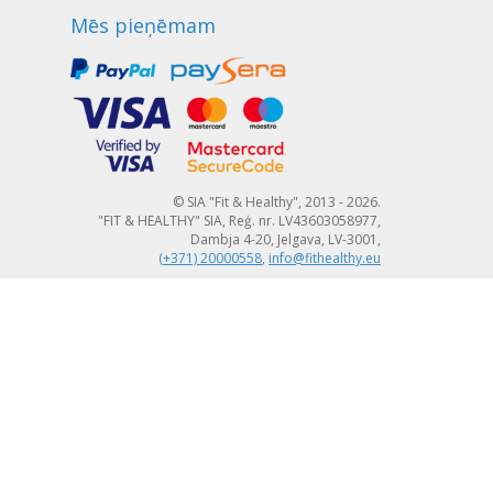
Mēs pieņēmam
© SIA "Fit & Healthy", 2013 - 2026.
"FIT & HEALTHY" SIA, Reģ. nr. LV43603058977,
Dambja 4-20, Jelgava, LV-3001,
(+371) 20000558
,
info@fithealthy.eu