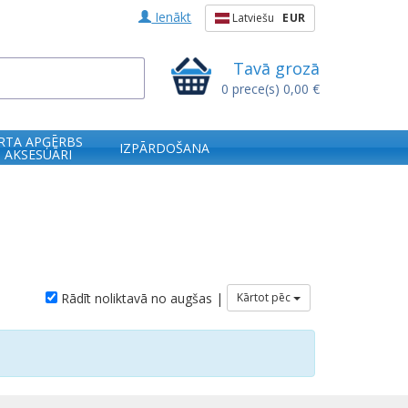
Ienākt
Latviešu
EUR
Tavā grozā
0
prece(s)
0,00 €
RTA APĢĒRBS
IZPĀRDOŠANA
 AKSESUĀRI
Rādīt noliktavā no augšas |
Kārtot pēc