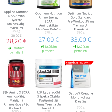
Applied Nutrition
Optimum Nutrition
Optimum Nutrition
BCAA Amino-
Amino Energy
Gold Standard
Hydrate
BCAA
Pre-Workout Pirms
Aminoskābju
Aminoskābju
Treniņa Un
Maisījumi
Maisījumi Kofeīns
Еnerģētiķi
450 g
Aminoskābes
270 g
330 g
Aminoskābes
30,00 €
27,00 €
Treniņa Laikā
33,00 €
28,20 €
Izsūtīsim
Izsūtīsim
Izsūtīsim
pirmdien!
pirmdien!
pirmdien!
% Nedēļas produkti
BSN Amino X BCAA
USP Labs Jack3d
OstroVit Creatine
Aminoskābju
Slāpekļa Oksīda
Monohydrate
Maisījumi
Pastiprinātāji
Kreatīns
Aminoskābes Pēc
Pirms Treniņa Un
300 g
Slodzes Un
Еnerģētiķi
1000 g
248 g