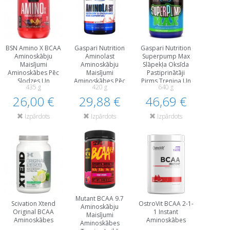
BSN Amino X BCAA
Gaspari Nutrition
Gaspari Nutrition
Aminoskābju
Aminolast
Superpump Max
Maisījumi
Aminoskābju
Slāpekļa Oksīda
Aminoskābes Pēc
Maisījumi
Pastiprinātāji
Slodzes Un
Aminoskābes Pēc
Pirms Treniņa Un
435 g
420 g
640 g
Reģenerācija
Slodzes Un
Еnerģētiķi
26,00 €
Treniņa Laikā
29,88 €
Reģenerācija
46,69 €
Treniņa Laikā
Izpārdots
Izpārdots
Izpārdots
Mutant BCAA 9.7
Scivation Xtend
OstroVit BCAA 2-1-
Aminoskābju
Original BCAA
1 Instant
Maisījumi
Aminoskābes
Aminoskābes
Aminoskābes