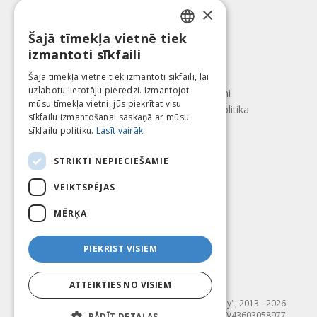
Apmaksas veidi
×
Piegāde
Atteikuma tiesības
Šajā tīmekļa vietnē tiek
LATVIAN
izmantoti sīkfaili
Par mums
ENGLISH
Kontakti
Šajā tīmekļa vietnē tiek izmantoti sīkfaili, lai
uzlabotu lietotāju pieredzi. Izmantojot
LITHUANIAN
Lietošanas noteikumi
mūsu tīmekļa vietni, jūs piekrītat visu
Konfidencialitātes politika
ESTONIAN
sīkfailu izmantošanai saskaņā ar mūsu
Seko mums
Atrodi mūs
sīkfailu politiku.
Lasīt vairāk
RUSSIAN
STRIKTI NEPIECIEŠAMIE
VEIKTSPĒJAS
Mēs pieņēmam
MĒRĶA
PIEKRIST VISIEM
ATTEIKTIES NO VISIEM
© SIA "Fit & Healthy", 2013 - 2026.
"FIT & HEALTHY" SIA, Reģ. nr. LV43603058977,
RĀDĪT DETAĻAS