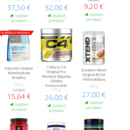
10,00 €
Reģenerācija
9,20 €
37,50 €
Treniņa Laikā
32,00 €
Izsūtīsim
Izsūtīsim
Izsūtīsim
pirmdien!
pirmdien!
pirmdien!
% Nedēļas produkti
Cellucor C4
OstroVit Creatine
Scivation Xtend
Original Pre-
Monohydrate
Original BCAA
Workout Slāpekļa
Kreatīns
Aminoskābes
Oksīda
500 g
Pastiprinātāji
400 g
200 g
17,00 €
Pirms Treniņa Un
27,00 €
15,64 €
26,00 €
Еnerģētiķi
Izsūtīsim
Izsūtīsim
Izsūtīsim
pirmdien!
pirmdien!
pirmdien!