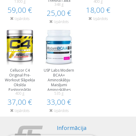
Treniņa Laikā
1300 g
400 g
348 g
59,00 €
18,00 €
25,00 €
Izpārdots
Izpārdots
Izpārdots
Cellucor C4
USP Labs Modern
Original Pre-
BCAA+
Workout Slāpekļa
Aminoskābju
Oksīda
Maisījumi
Pastiprinātāji
Aminoskābes
400 g
535 g
Pirms Treniņa Un
Treniņa Laikā
37,00 €
Еnerģētiķi
33,00 €
Izpārdots
Izpārdots
Informācija