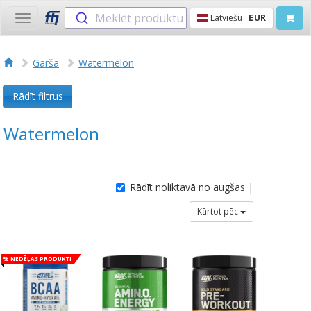
Meklēt produktu
Latviešu
EUR
Toggle
navigation
Garša
Watermelon
Rādīt filtrus
Watermelon
Rādīt noliktavā no augšas |
Kārtot pēc
% Nedēļas produkti