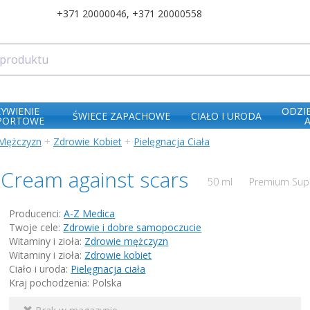
+371 20000046
,
+371 20000558
ŻYWIENIE
ODZI
ŚWIECE ZAPACHOWE
CIAŁO I URODA
PORTOWE
Mężczyzn
+
Zdrowie Kobiet
+
Pielęgnacja Ciała
Cream against scars
50 ml
Premium Suple
Producenci:
A-Z Medica
Twoje cele:
Zdrowie i dobre samopoczucie
Witaminy i zioła:
Zdrowie mężczyzn
Witaminy i zioła:
Zdrowie kobiet
Ciało i uroda:
Pielęgnacja ciała
Kraj pochodzenia: Polska