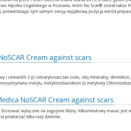
two Hipolita Cegielskiego w Poznaniu. Krem No Scar® został także 
d, potwierdzając tym samym swoją wyjątkową pozycję wśród prepara
 NoSCAR Cream against scars
y i ceteareth-3 (i) cetearylosiarczan sodu, olej mineralny, dimetikon
cysteynianu metylu, metyloizotiazolinon (i) metylowy Chloroizotiazolin
Medica NoSCAR Cream against scars
y. Stosować wyłącznie na zagojone blizny. Kilkuminutowy masaż jest
a powtarzać kilka razy dziennie.