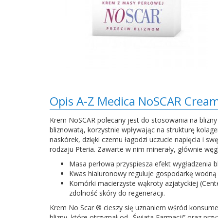
Opis A-Z Medica NoSCAR Cream 
Krem NoSCAR polecany jest do stosowania na blizny i
bliznowatą, korzystnie wpływając na strukturę kolag
naskórek, dzięki czemu łagodzi uczucie napięcia i s
rodzaju Pteria. Zawarte w nim minerały, głównie wę
Masa perłowa przyspiesza efekt wygładzenia bliz
Kwas hialuronowy reguluje gospodarkę wodną sk
Komórki macierzyste wąkroty azjatyckiej (Cent
zdolność skóry do regeneracji.
Krem No Scar ® cieszy się uznaniem wśród konsumen
blizny, które otrzymał od „Świata Farmacji” oraz p