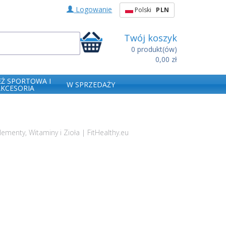
Logowanie
Polski
PLN
Twój koszyk
0
produkt(ów)
0,00 zł
EŻ SPORTOWA I
W SPRZEDAŻY
AKCESORIA
menty, Witaminy i Zioła | FitHealthy.eu