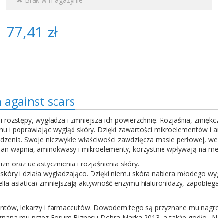
Brak w magazynie
77,41 zł
against scars
 rozstępy, wygładza i zmniejsza ich powierzchnię. Rozjaśnia, zmiękc
enu i poprawiając wygląd skóry. Dzięki zawartości mikroelementów i
wędzenia. Swoje niezwykłe właściwości zawdzięcza masie perłowej, we
glan wapnia, aminokwasy i mikroelementy, korzystnie wpływają na m
n oraz uelastycznienia i rozjaśnienia skóry.
óry i działa wygładzająco. Dzięki niemu skóra nabiera młodego wyglą
ella asiatica) zmniejszają aktywność enzymu hialuronidazy, zapobieg
tów, lekarzy i farmaceutów. Dowodem tego są przyznane mu nagrod
rzyznana mu przez Forum Biznesu Dobra Marka 2013, a także godło 