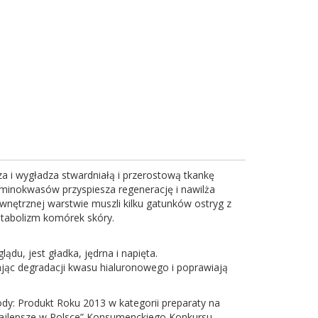
za i wygładza stwardniałą i przerostową tkankę
 aminokwasów przyspiesza regenerację i nawilża
wnętrznej warstwie muszli kilku gatunków ostryg z
etabolizm komórek skóry.
du, jest gładka, jędrna i napięta.
ając degradacji kwasu hialuronowego i poprawiają
y: Produkt Roku 2013 w kategorii preparaty na
„Najlepsze w Polsce” Konsumenckiego Konkursu