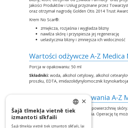
Jakości Produktów i Usług przyznane przez Towarzys
oraz otrzymał nagrodę Golden Otis 2014 Trust Awar
Krem No Scar®:
zmiękcza, rozjaśnia i wygładza blizny
nawilża skórę i przyspiesza jej regenerację
uelastycznia blizny i zmniejsza ich widoczność
Wartości odżywcze A-Z Medica
Porcja w opakowaniu: 50 ml
Składniki:
woda, alkohol cetylowy, alkohol cetearylow
proszku, EDTA, imidazolidynylomocznik lizynokarbojano
Wskazania do stosowania A-Z 
×
Nałóż krem ​​na umytą i osuszoną powierzchnię skór
Šajā tīmekļa vietnē tiek
LATVIAN
kremu i jego skutecznego działania. Operację tę możn
izmantoti sīkfaili
ENGLISH
Šajā tīmekļa vietnē tiek izmantoti sīkfaili, lai