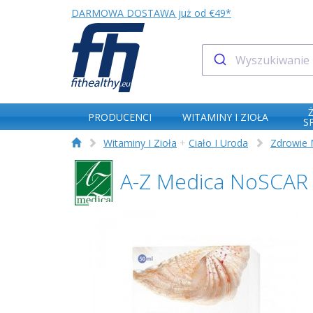
DARMOWA DOSTAWA już od €49*
PRODUCENCI
WITAMINY I ZIOŁA
S
Witaminy I Zioła
+
Ciało I Uroda
Zdrowie 
A-Z Medica NoSCAR 