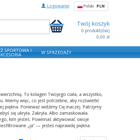
Logowanie
Polski
PLN
Twój koszyk
0
produkt(ów)
0,00 zł
EŻ SPORTOWA I
W SPRZEDAŻY
AKCESORIA
owierzchnią. To kolagen Twojego ciała, a wszystko,
 Wiemy więc, co jest potrzebne, aby rozświetlić
j piękna. Ponieważ widzimy Cię inaczej. Patrzymy
żebyś się ukryła. Zakryła. Albo zamaskowała.
tego, kim jesteś. Powinnaś aktywować swoje
sfiltrowane „ja” — jesteś naprawdę piękna.