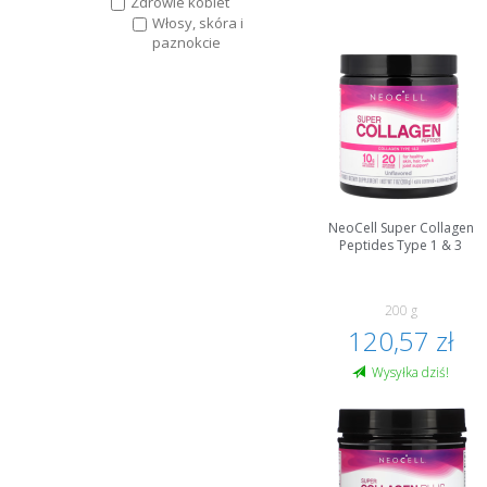
Zdrowie kobiet
Włosy, skóra i
paznokcie
NeoCell Super Collagen
Peptides Type 1 & 3
200 g
120,57 zł
Wysyłka dziś!