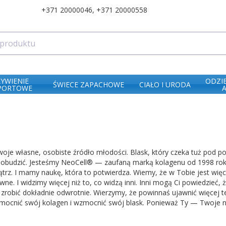
+371 20000046
,
+371 20000558
ŻYWIENIE
ODZI
ŚWIECE ZAPACHOWE
CIAŁO I URODA
PORTOWE
oje własne, osobiste źródło młodości. Blask, który czeka tuż pod p
o obudzić. Jesteśmy NeoCell® — zaufaną marką kolagenu od 1998 roku.
rz. I mamy naukę, która to potwierdza. Wiemy, że w Tobie jest więce
ne. I widzimy więcej niż to, co widzą inni. Inni mogą Ci powiedzieć, 
zrobić dokładnie odwrotnie. Wierzymy, że powinnaś ujawnić więcej 
ocnić swój kolagen i wzmocnić swój blask. Ponieważ Ty — Twoje nie