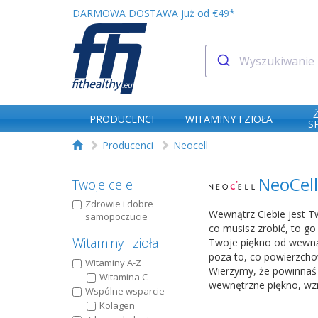
DARMOWA DOSTAWA już od €49*
PRODUCENCI
WITAMINY I ZIOŁA
S
Producenci
Neocell
NeoCell
Twoje cele
Zdrowie i dobre
Wewnątrz Ciebie jest Tw
samopoczucie
co musisz zrobić, to g
Witaminy i zioła
Twoje piękno od wewnąt
poza to, co powierzchow
Witaminy A-Z
Wierzymy, że powinnaś 
Witamina C
wewnętrzne piękno, wzm
Wspólne wsparcie
Kolagen