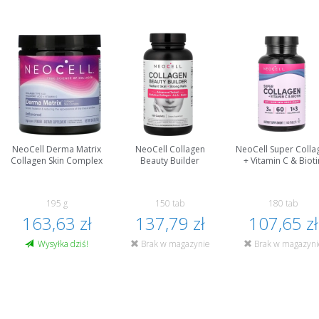
NeoCell Derma Matrix
NeoCell Collagen
NeoCell Super Colla
Collagen Skin Complex
Beauty Builder
+ Vitamin C & Bioti
195 g
150 tab
180 tab
163,63 zł
137,79 zł
107,65 zł
Wysyłka dziś!
Brak w magazynie
Brak w magazyni