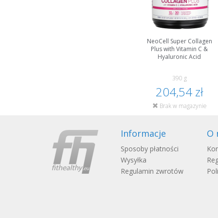
NeoCell Super Collagen
Plus with Vitamin C &
Hyaluronic Acid
390 g
204,54 zł
Brak w magazynie
Informacje
O 
Sposoby płatności
Kon
Wysyłka
Reg
Regulamin zwrotów
Pol