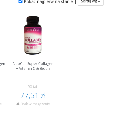
Pokaż najpierw na stanie |
Sortuj wg
gen
NeoCell Super Collagen
n
+ Vitamin C & Biotin
90 tab
77,51 zł
e
Brak w magazynie