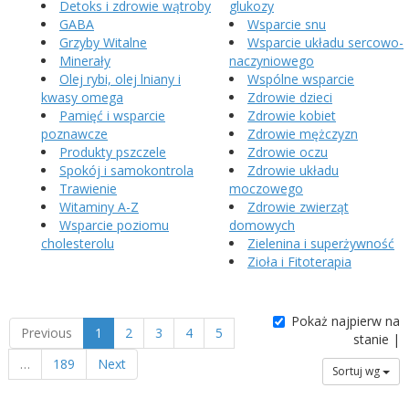
Detoks i zdrowie wątroby
glukozy
GABA
Wsparcie snu
Grzyby Witalne
Wsparcie układu sercowo-
Minerały
naczyniowego
Olej rybi, olej lniany i
Wspólne wsparcie
kwasy omega
Zdrowie dzieci
Pamięć i wsparcie
Zdrowie kobiet
poznawcze
Zdrowie mężczyzn
Produkty pszczele
Zdrowie oczu
Spokój i samokontrola
Zdrowie układu
Trawienie
moczowego
Witaminy A-Z
Zdrowie zwierząt
Wsparcie poziomu
domowych
cholesterolu
Zielenina i superżywność
Zioła i Fitoterapia
Pokaż najpierw na
Previous
1
2
3
4
5
stanie |
…
189
Next
Sortuj wg