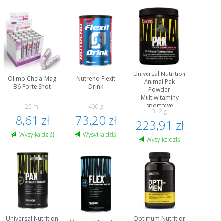
Universal Nutrition
Olimp Chela-Mag
Nutrend Flexit
Animal Pak
B6 Forte Shot
Drink
Powder
Multiwitaminy
sportowe
25 ml
400 g
342 g
8,61 zł
73,20 zł
223,91 zł
Wysyłka dziś!
Wysyłka dziś!
Wysyłka dziś!
Universal Nutrition
Optimum Nutrition