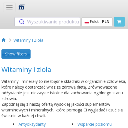
Toggle
navigation
Wyszukiwanie produktu
Polski
PLN
Witaminy I Zioła
Show filters
Witaminy i zioła
Witaminy i minerały to niezbędne składniki w organizmie człowieka,
które należy dostarczać wraz ze zdrową dietą. Zrównoważone
odżywianie jest niezwykle istotne dla zachowania ogólnego stanu
zdrowia.
Zapoznaj się z naszą ofertą wysokiej jakości suplementów
witaminowych i mineralnych, które pomogą Ci wyglądać i czuć się
świetnie w każdej chwili.
Antyoksydanty
Wsparcie poziomu