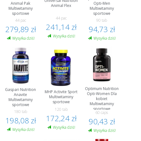
Universal Nutrition
Animal Pak
Opti-Men
Animal Flex
Multiwitaminy
Multiwitaminy
sportowe
sportowe
44 pac
44 paс
90 tab
241,14 zł
279,89 zł
94,73 zł
Wysyłka dziś!
Wysyłka dziś!
Wysyłka dziś!
Optimum Nutrition
Gaspari Nutrition
MHP Activite Sport
Opti-Women Dla
Anavite
Multiwitaminy
kobiet
Multiwitaminy
sportowe
Multiwitaminy
sportowe
sportowe
120 tab
180 tab
60 caps
172,24 zł
198,08 zł
90,43 zł
Wysyłka dziś!
Wysyłka dziś!
Wysyłka dziś!