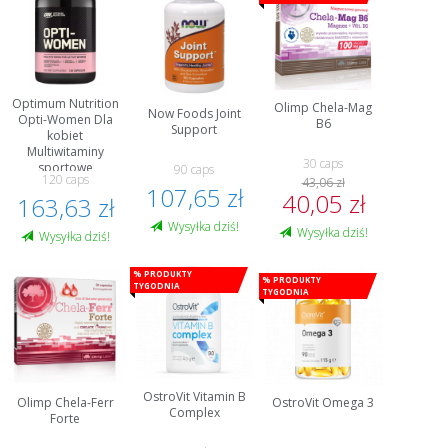
Optimum Nutrition
Olimp Chela-Mag
Now Foods Joint
Opti-Women Dla
B6
Support
kobiet
Multiwitaminy
30 caps
sportowe
90 caps
120 caps
43,06 zł
107,65 zł
40,05 zł
163,63 zł
Wysyłka dziś!
Wysyłka dziś!
Wysyłka dziś!
% Produkty
% Produkty
tygodnia
tygodnia
OstroVit Vitamin B
Olimp Chela-Ferr
OstroVit Omega 3
Complex
Forte