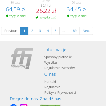
90 tab
30 caps
90 caps
30,14 zł
64,59 zł
34,45 zł
26,22 zł
Wysyłka dziś!
Wysyłka dziś!
Wysyłka dziś!
Previous
1
2
3
4
5
…
189
Next
Informacje
Sposoby płatności
Wysyłka
Regulamin zwrotów
O nas
Kontakt
Regulamin
Polityka Prywatności
Dołącz do nas
Znajdź nas