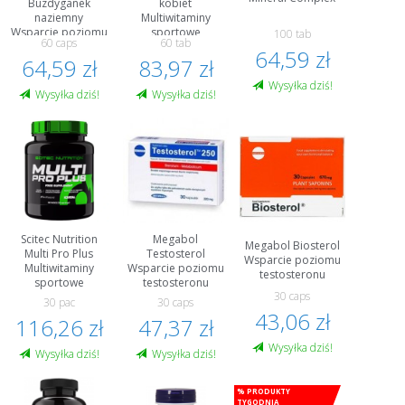
Buzdyganek
kobiet
naziemny
Multiwitaminy
Wsparcie poziomu
sportowe
100 tab
60 caps
60 tab
testosteronu
64,59 zł
64,59 zł
83,97 zł
Wysyłka dziś!
Wysyłka dziś!
Wysyłka dziś!
Scitec Nutrition
Megabol
Megabol Biosterol
Multi Pro Plus
Testosterol
Wsparcie poziomu
Multiwitaminy
Wsparcie poziomu
testosteronu
sportowe
testosteronu
30 caps
30 pac
30 caps
43,06 zł
116,26 zł
47,37 zł
Wysyłka dziś!
Wysyłka dziś!
Wysyłka dziś!
% Produkty
tygodnia