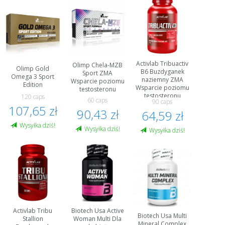
Activlab Tribuactiv
Olimp Chela-MZB
Olimp Gold
B6 Buzdyganek
Sport ZMA
Omega 3 Sport
naziemny ZMA
Wsparcie poziomu
Edition
Wsparcie poziomu
testosteronu
testosteronu
120 caps
60 caps
90 caps
107,65 zł
90,43 zł
64,59 zł
Wysyłka dziś!
Wysyłka dziś!
Wysyłka dziś!
Activlab Tribu
Biotech Usa Active
Biotech Usa Multi
Stallion
Woman Multi Dla
Mineral Complex