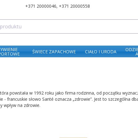
+371 20000046
,
+371 20000558
ŻYWIENIE
ODZI
ŚWIECE ZAPACHOWE
CIAŁO I URODA
PORTOWE
która powstała w 1992 roku jako firma rodzinna, od początku wyznacz
wie - francuskie słowo Santé oznacza „zdrowie”. Jest to szczególna 
ny wpływ na zdrowie.