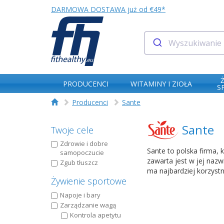
DARMOWA DOSTAWA już od €49*
PRODUCENCI
WITAMINY I ZIOŁA
S
Producenci
Sante
Sante
Twoje cele
Zdrowie i dobre
Sante to polska firma, 
samopoczucie
zawarta jest w jej naz
Zgub tłuszcz
ma najbardziej korzyst
Żywienie sportowe
Napoje i bary
Zarządzanie wagą
Kontrola apetytu