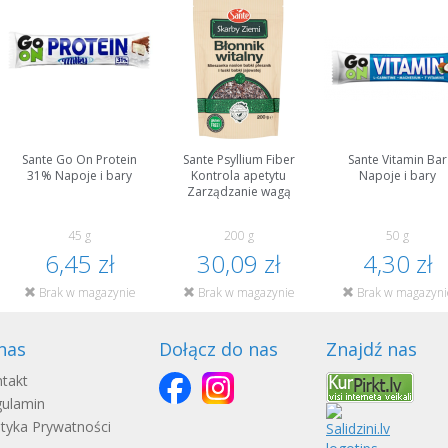
Sante Go On Protein
Sante Psyllium Fiber
Sante Vitamin Bar
31% Napoje i bary
Kontrola apetytu
Napoje i bary
Zarządzanie wagą
45 g
200 g
50 g
6,45 zł
30,09 zł
4,30 zł
Brak w magazynie
Brak w magazynie
Brak w magazyni
nas
Dołącz do nas
Znajdź nas
takt
ulamin
ityka Prywatności