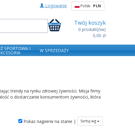
Logowanie
Polski
PLN
Twój koszyk
0
produkt(ów)
0,00 zł
EŻ SPORTOWA I
W SPRZEDAŻY
AKCESORIA
ając trendy na rynku zdrowej żywności. Misja firmy
dbałość o dostarczanie konsumentom żywności, która
Pokaż najpierw na stanie |
Sortuj wg