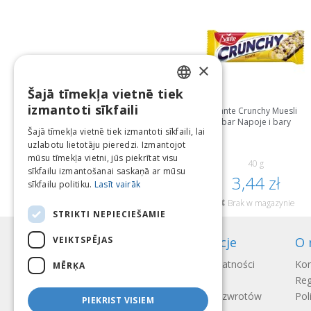
×
Šajā tīmekļa vietnē tiek
LATVIAN
izmantoti sīkfaili
Sante Crunchy Muesli
bar Napoje i bary
ENGLISH
Šajā tīmekļa vietnē tiek izmantoti sīkfaili, lai
uzlabotu lietotāju pieredzi. Izmantojot
LITHUANIAN
mūsu tīmekļa vietni, jūs piekrītat visu
40 g
ESTONIAN
sīkfailu izmantošanai saskaņā ar mūsu
3,44 zł
sīkfailu politiku.
Lasīt vairāk
RUSSIAN
Brak w magazynie
STRIKTI NEPIECIEŠAMIE
VEIKTSPĒJAS
Informacje
O 
Sposoby płatności
Kon
MĒRĶA
Wysyłka
Reg
Regulamin zwrotów
Pol
PIEKRIST VISIEM