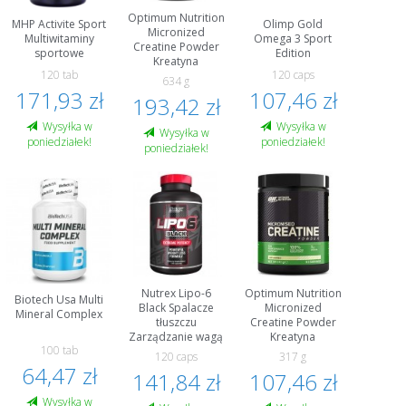
Optimum Nutrition
MHP Activite Sport
Olimp Gold
Micronized
Multiwitaminy
Omega 3 Sport
Creatine Powder
sportowe
Edition
Kreatyna
120 tab
120 caps
634 g
171,93 zł
107,46 zł
193,42 zł
Wysyłka w
Wysyłka w
Wysyłka w
poniedziałek!
poniedziałek!
poniedziałek!
Nutrex Lipo-6
Optimum Nutrition
Biotech Usa Multi
Black Spalacze
Micronized
Mineral Complex
tłuszczu
Creatine Powder
Zarządzanie wagą
Kreatyna
100 tab
120 caps
317 g
64,47 zł
141,84 zł
107,46 zł
Wysyłka w