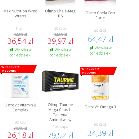
Mex Nutrition Wrist
Olimp Chela-Mag
Olimp Chela-Ferr
Wraps
B6
Forte
1 pair
30 caps
30 caps
42,98 zł
42,98 zł
64,47 zł
36,54 zł
39,97 zł
Wysyłka w
Wysyłka w
Wysyłka w
poniedziałek!
poniedziałek!
poniedziałek!
% Produkty
% Produkty
tygodnia
tygodnia
Olimp Taurine
OstroVit Vitamin B
OstroVit Omega 3
Mega Caps L-
Complex
Tauryna
Aminokwasy
90 tab
90 caps
120 caps
30,09 zł
34,39 zł
26,18 zł
79,52 zł