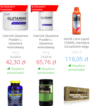
% Produkty
% Produkty
tygodnia
tygodnia
OstroVit Glutamine
OstroVit Glutamine
Extrifit Carni Liquid
Powder L-
Powder L-
120000 L-karnityna
Glutamina
Glutamina
Zarządzanie wagą
Aminokwasy
Aminokwasy
1000 ml
300 g
500 g
51,58 zł
77,37 zł
116,05 zł
42,30 zł
65,76 zł
Wysyłka w
Wysyłka w
Wysyłka w
poniedziałek!
poniedziałek!
poniedziałek!