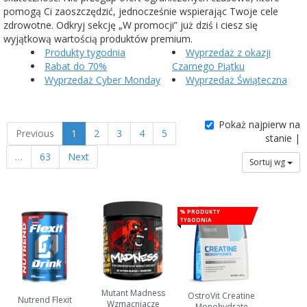
pomogą Ci zaoszczędzić, jednocześnie wspierając Twoje cele
zdrowotne. Odkryj sekcję „W promocji” już dziś i ciesz się
wyjątkową wartością produktów premium.
Produkty tygodnia
Wyprzedaż z okazji
Rabat do 70%
Czarnego Piątku
Wyprzedaż Cyber Monday
Wyprzedaż Świąteczna
Pokaż najpierw na
Previous
1
2
3
4
5
stanie |
…
63
Next
Sortuj wg
% Produkty
tygodnia
Mutant Madness
OstroVit Creatine
Nutrend Flexit
Wzmacniacze
Monohydrate