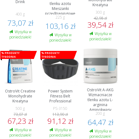
Drink
tlenku azotu
Kreatyna
Mieszanki
300 g
przedtreningowe
400 g
225 g
42,98 zł
Przedtreningówka
73,07 zł
39,54 zł
103,16 zł
i energia
Wysyłka w
Wysyłka w
Wysyłka w
poniedziałek!
poniedziałek!
poniedziałek!
% Produkty
% Produkty
tygodnia
tygodnia
OstroVit A-AKG
OstroVit Creatine
Power System
Wzmacniacze
Monohydrate
Fitness Belt
tlenku azotu L-
Kreatyna
Professional
arginina
500 g
PS-3150
Aminokwasy
200 g
73,07 zł
113,90 zł
Przedtreningówka
67,23 zł
91,12 zł
64,47 zł
i energia
Wysyłka w
Wysyłka w
Wysyłka w
poniedziałek!
poniedziałek!
poniedziałek!