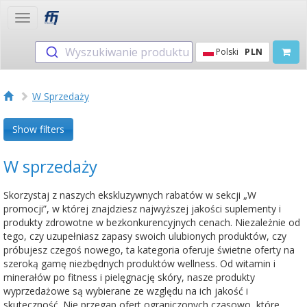
Toggle
navigation
Wyszukiwanie produktu
Polski
PLN
W Sprzedaży
Show filters
W sprzedaży
Skorzystaj z naszych ekskluzywnych rabatów w sekcji „W
promocji”, w której znajdziesz najwyższej jakości suplementy i
produkty zdrowotne w bezkonkurencyjnych cenach. Niezależnie od
tego, czy uzupełniasz zapasy swoich ulubionych produktów, czy
próbujesz czegoś nowego, ta kategoria oferuje świetne oferty na
szeroką gamę niezbędnych produktów wellness. Od witamin i
minerałów po fitness i pielęgnację skóry, nasze produkty
wyprzedażowe są wybierane ze względu na ich jakość i
skuteczność. Nie przegap ofert ograniczonych czasowo, które