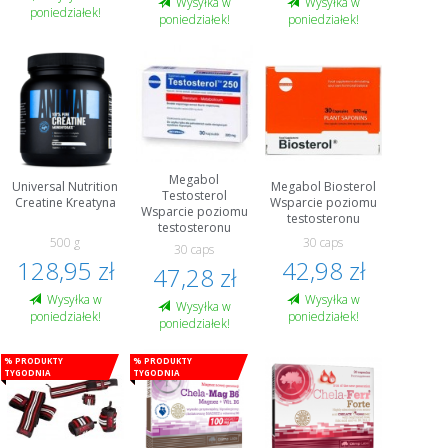
Wysyłka w
Wysyłka w
poniedziałek!
poniedziałek!
poniedziałek!
Megabol
Universal Nutrition
Megabol Biosterol
Testosterol
Creatine Kreatyna
Wsparcie poziomu
Wsparcie poziomu
testosteronu
testosteronu
500 g
30 caps
30 caps
128,95 zł
42,98 zł
47,28 zł
Wysyłka w
Wysyłka w
Wysyłka w
poniedziałek!
poniedziałek!
poniedziałek!
% Produkty
% Produkty
tygodnia
tygodnia