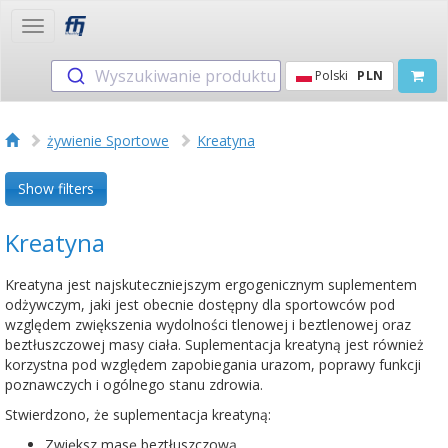
Toggle
navigation
Wyszukiwanie produktu
Polski
PLN
żywienie Sportowe
Kreatyna
Show filters
Kreatyna
Kreatyna jest najskuteczniejszym ergogenicznym suplementem
odżywczym, jaki jest obecnie dostępny dla sportowców pod
względem zwiększenia wydolności tlenowej i beztlenowej oraz
beztłuszczowej masy ciała. Suplementacja kreatyną jest również
korzystna pod względem zapobiegania urazom, poprawy funkcji
poznawczych i ogólnego stanu zdrowia.
Stwierdzono, że suplementacja kreatyną:
Zwiększ masę beztłuszczową