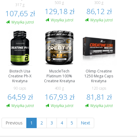
500 g
300 g
317 g
129,18 zł
86,12 zł
107,65 zł
Wysyłka jutro!
Wysyłka jutro!
Wysyłka jutro!
Biotech Usa
MuscleTech
Olimp Creatine
Creatine Ph-X
Platinum 100%
1250 Mega Caps
Kreatyna
Creatine Kreatyna
Kreatyna
90 caps
400 g
120 caps
64,59 zł
167,93 zł
81,81 zł
Wysyłka jutro!
Wysyłka jutro!
Wysyłka jutro!
Previous
1
2
3
4
5
Next