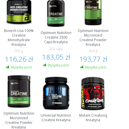
Biotech Usa 100%
Optimum Nutrition
Optimum Nutrition
Creatine
Micronized
Creatine 2500
Monohydrate
Creatine Powder
Caps Kreatyna
Kreatyna
Kreatyna
200 caps
500 g
634 g
183,05 zł
116,26 zł
193,77 zł
Wysyłka jutro!
Wysyłka jutro!
Wysyłka jutro!
Optimum Nutrition
Universal Nutrition
Mutant Creakong
Micronized
Creatine Kreatyna
Kreatyna
Creatine Powder
Kreatyna