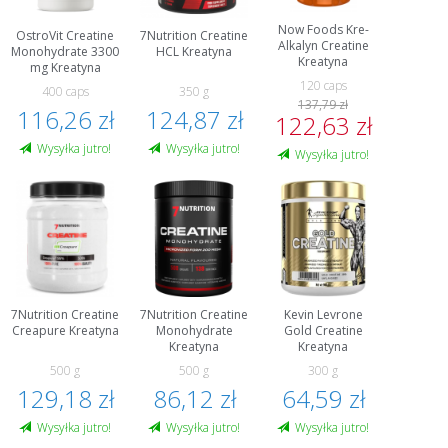
Now Foods Kre-
OstroVit Creatine
7Nutrition Creatine
Alkalyn Creatine
Monohydrate 3300
HCL Kreatyna
Kreatyna
mg Kreatyna
120 caps
400 caps
350 g
137,79 zł
116,26 zł
124,87 zł
122,63 zł
Wysyłka jutro!
Wysyłka jutro!
Wysyłka jutro!
7Nutrition Creatine
7Nutrition Creatine
Kevin Levrone
Creapure Kreatyna
Monohydrate
Gold Creatine
Kreatyna
Kreatyna
500 g
500 g
300 g
129,18 zł
86,12 zł
64,59 zł
Wysyłka jutro!
Wysyłka jutro!
Wysyłka jutro!