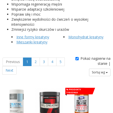
Wspomaga regenerację mięśni
Wsparcie adaptacji szkoleniowej
Popraw siłę i moc
Zwiększenie wydolności do ćwiczeń o wysokiej
intensywności
Zmniejsz ryzyko skurczów i urazów
Inne formy kreatyny
Monohydrat kreatyny
Mieszanki kreatyny
Pokaż najpierw na
Previous
1
2
3
4
5
stanie |
Next
Sortuj wg
% Produkty
tygodnia