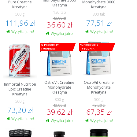
Monohydrate 3000
Pure Creatine
Monohydrate 3000
Kreatyna
Kreatyna
Kreatyna
120 tab
500 g
300 tab
43,06 zł
111,96 zł
77,51 zł
36,60 zł
Wysyłka jutro!
Wysyłka jutro!
Wysyłka jutro!
% Produkty
% Produkty
tygodnia
tygodnia
OstroVit Creatine
OstroVit Creatine
Immortal Nutrition
Monohydrate
Monohydrate
Epic Creatine
Kreatyna
Kreatyna
Kreatyna
300 g
500 g
500 g
43,06 zł
73,20 zł
73,20 zł
39,62 zł
67,35 zł
Wysyłka jutro!
Wysyłka jutro!
Wysyłka jutro!