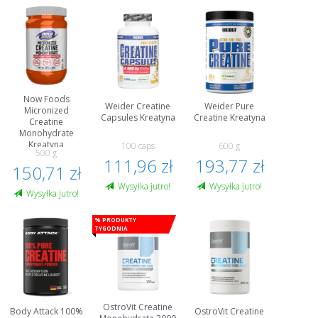
Now Foods
Weider Creatine
Weider Pure
Micronized
Capsules Kreatyna
Creatine Kreatyna
Creatine
Monohydrate
Kreatyna
100 caps
600 g
500 g
111,96 zł
193,77 zł
150,71 zł
Wysyłka jutro!
Wysyłka jutro!
Wysyłka jutro!
% Produkty
tygodnia
OstroVit Creatine
Body Attack 100%
OstroVit Creatine