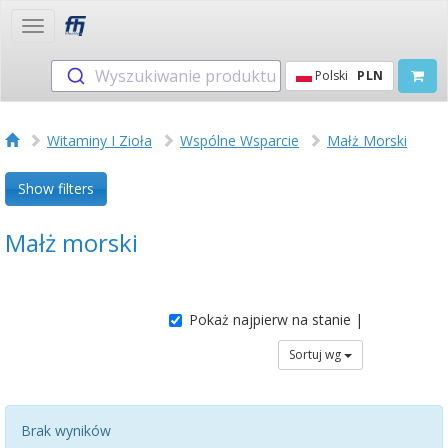
Toggle
navigation
Wyszukiwanie produktu
Polski
PLN
Witaminy I Zioła
Wspólne Wsparcie
Małż Morski
Show filters
Małż morski
Pokaż najpierw na stanie |
Sortuj wg
Brak wyników