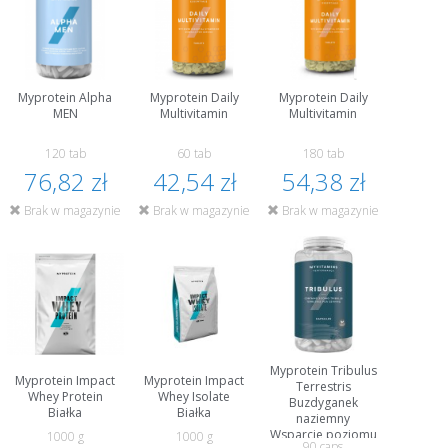
Myprotein Alpha
Myprotein Daily
Myprotein Daily
MEN
Multivitamin
Multivitamin
120 tab
60 tab
180 tab
76,82 zł
42,54 zł
54,38 zł
Brak w magazynie
Brak w magazynie
Brak w magazynie
Myprotein Tribulus
Myprotein Impact
Myprotein Impact
Terrestris
Whey Protein
Whey Isolate
Buzdyganek
Białka
Białka
naziemny
Wsparcie poziomu
1000 g
1000 g
90 caps