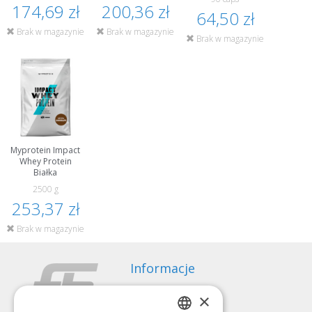
testosteronu
174,69 zł
200,36 zł
64,50 zł
Brak w magazynie
Brak w magazynie
Brak w magazynie
Myprotein Impact
Whey Protein
Białka
2500 g
253,37 zł
Brak w magazynie
Informacje
Sposoby płatności
×
Wysyłka