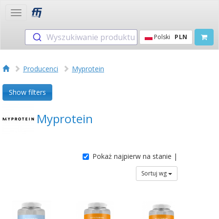
Toggle
navigation
Wyszukiwanie produktu
Polski
PLN
Producenci
Myprotein
Show filters
Myprotein
Pokaż najpierw na stanie |
Sortuj wg